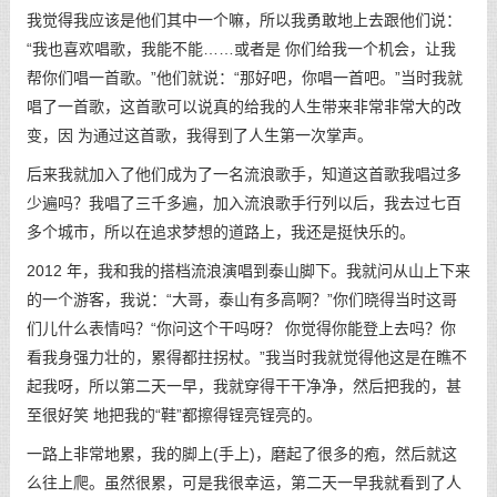
我觉得我应该是他们其中一个嘛，所以我勇敢地上去跟他们说：
“我也喜欢唱歌，我能不能……或者是 你们给我一个机会，让我
帮你们唱一首歌。”他们就说：“那好吧，你唱一首吧。”当时我就
唱了一首歌，这首歌可以说真的给我的人生带来非常非常大的改
变，因 为通过这首歌，我得到了人生第一次掌声。
后来我就加入了他们成为了一名流浪歌手，知道这首歌我唱过多
少遍吗？我唱了三千多遍，加入流浪歌手行列以后，我去过七百
多个城市，所以在追求梦想的道路上，我还是挺快乐的。
2012 年，我和我的搭档流浪演唱到泰山脚下。我就问从山上下来
的一个游客，我说：“大哥，泰山有多高啊？”你们晓得当时这哥
们儿什么表情吗？“你问这个干吗呀？ 你觉得你能登上去吗？你
看我身强力壮的，累得都拄拐杖。”我当时我就觉得他这是在瞧不
起我呀，所以第二天一早，我就穿得干干净净，然后把我的，甚
至很好笑 地把我的“鞋”都擦得锃亮锃亮的。
一路上非常地累，我的脚上(手上)，磨起了很多的疱，然后就这
么往上爬。虽然很累，可是我很幸运，第二天一早我就看到了人