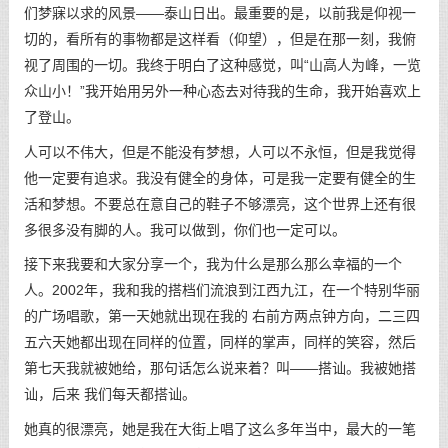
们梦寐以求的风景——泰山日出。最重要的是，以前我是仰视一
切的，看所有的事物都是这样看（仰望），但是在那一刻，我俯
视了周围的一切。我终于明白了这种感觉，叫“山高人为峰，一览
众山小！”我开始用另外一种心态去对待我的生命，我开始喜欢上
了登山。
人可以不伟大，但是不能没有梦想，人可以不永恒，但是我觉得
他一定要有追求。我没有健全的身体，可是我一定要有健全的生
活和梦想。不要总在意自己的鞋子不够漂亮，这个世界上还有很
多很多没有脚的人。我可以做到，你们也一定可以。
接下来我要和大家分享一个，我为什么是那么那么幸福的一个
人。2002年，我和我的搭档们流浪到江西九江，在一个特别华丽
的广场唱歌，第一天她就出现在我的 右前方两点钟方向，二三四
五六天她都出现在同样的位置，同样的掌声，同样的笑容，然后
第七天我就被她给，那句话怎么说来着？叫——搭讪。我被她搭
讪，后来 我们每天都搭讪。
她真的很漂亮，她是我在大街上唱了这么多年当中，最大的一笔