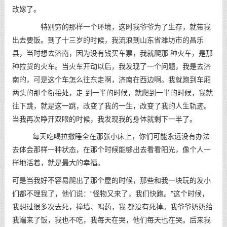
改嫁了。
特别穷的那样一个环境，这时我爷爷为了生存，就带我
出去要饭。到了十三岁的时候，我流浪到山东省潍坊市的昌乐
县，当时想去济南，因为没有钱买车票，我就爬那 种火车，是那
种拉货的火车。当火车开动以后，我发现了一个问题，我是去济
南的，可是这个车怎么往东走啊，济南在西边啊。我就跑到车厢
两头的那个衔接处，走 到一半的时候，就爬到一半的时候，我就
往下跳，就是这一跳，改变了我的一生，改变了我的人生轨迹。
当我再次睁开双眼的时候，我发现我的身体就剩下一半了。
每天吃喝拉撒睡全在那张小床上，你们可能永远没有办法
去体会那样一种状态，在那个时候能够出去看看阳光，像个人一
样地活着，就是最大的幸福。
可是当我好不容易爬出了那个屋的时候，那些和我一块玩的发小
们都不理我了，他们说：“怪物又来了，我们快跑。”这个时候，
我想过很多次去死，撞墙、喝药，我 都没有死掉。我爷爷奶奶给
我端来了饭，我也不吃，我每天在哭，他们每天也在哭。后来我