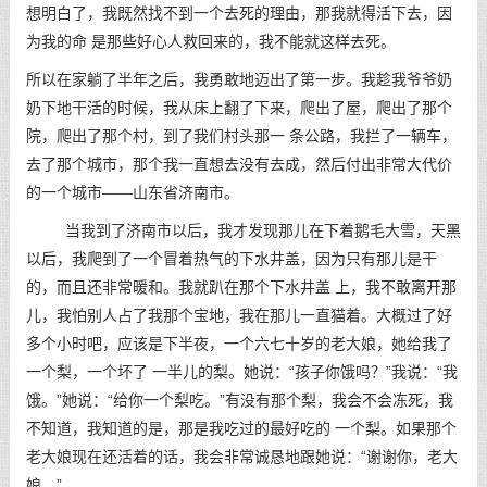
想明白了，我既然找不到一个去死的理由，那我就得活下去，因
为我的命 是那些好心人救回来的，我不能就这样去死。
所以在家躺了半年之后，我勇敢地迈出了第一步。我趁我爷爷奶
奶下地干活的时候，我从床上翻了下来，爬出了屋，爬出了那个
院，爬出了那个村，到了我们村头那一 条公路，我拦了一辆车，
去了那个城市，那个我一直想去没有去成，然后付出非常大代价
的一个城市——山东省济南市。
当我到了济南市以后，我才发现那儿在下着鹅毛大雪，天黑
以后，我爬到了一个冒着热气的下水井盖，因为只有那儿是干
的，而且还非常暖和。我就趴在那个下水井盖 上，我不敢离开那
儿，我怕别人占了我那个宝地，我在那儿一直猫着。大概过了好
多个小时吧，应该是下半夜，一个六七十岁的老大娘，她给我了
一个梨，一个坏了 一半儿的梨。她说：“孩子你饿吗？”我说：“我
饿。”她说：“给你一个梨吃。”有没有那个梨，我会不会冻死，我
不知道，我知道的是，那是我吃过的最好吃的 一个梨。如果那个
老大娘现在还活着的话，我会非常诚恳地跟她说：“谢谢你，老大
娘。”