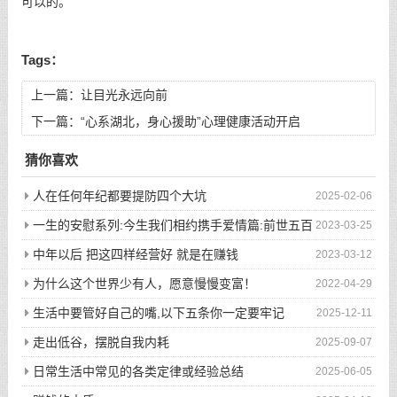
可以的。
Tags：
上一篇：
让目光永远向前
下一篇：
“心系湖北，身心援助”心理健康活动开启
猜你喜欢
人在任何年纪都要提防四个大坑
2025-02-06
一生的安慰系列:今生我们相约携手爱情篇:前世五百
2023-03-25
次的回眸才换来今生的相遇
中年以后 把这四样经营好 就是在赚钱
2023-03-12
为什么这个世界少有人，愿意慢慢变富！
2022-04-29
生活中要管好自己的嘴,以下五条你一定要牢记
2025-12-11
走出低谷，摆脱自我内耗
2025-09-07
日常生活中常见的各类定律或经验总结
2025-06-05