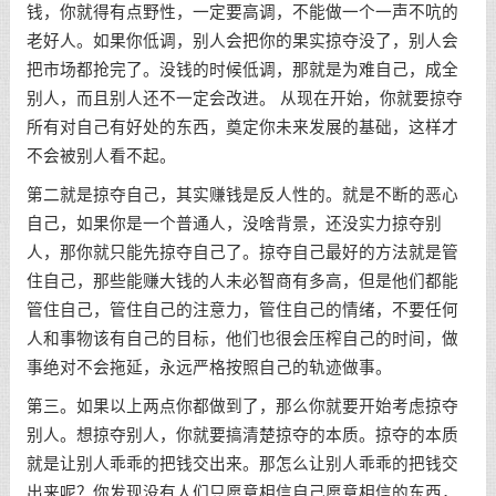
钱，你就得有点野性，一定要高调，不能做一个一声不吭的
老好人。如果你低调，别人会把你的果实掠夺没了，别人会
把市场都抢完了。没钱的时候低调，那就是为难自己，成全
别人，而且别人还不一定会改进。 从现在开始，你就要掠夺
所有对自己有好处的东西，奠定你未来发展的基础，这样才
不会被别人看不起。
第二就是掠夺自己，其实赚钱是反人性的。就是不断的恶心
自己，如果你是一个普通人，没啥背景，还没实力掠夺别
人，那你就只能先掠夺自己了。掠夺自己最好的方法就是管
住自己，那些能赚大钱的人未必智商有多高，但是他们都能
管住自己，管住自己的注意力，管住自己的情绪，不要任何
人和事物该有自己的目标，他们也很会压榨自己的时间，做
事绝对不会拖延，永远严格按照自己的轨迹做事。
第三。如果以上两点你都做到了，那么你就要开始考虑掠夺
别人。想掠夺别人，你就要搞清楚掠夺的本质。掠夺的本质
就是让别人乖乖的把钱交出来。那怎么让别人乖乖的把钱交
出来呢？你发现没有人们只愿意相信自己愿意相信的东西，