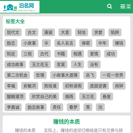
菜
单
标签大全
现代文
古文
唐骏
大意
轻信
贪婪
陷阱
励志
小故事
伞
名人名言
保密
中年
赚钱
知足
三观
古代
书籍
相遇
爱情
成功
成功故事
玉兰花玉
变富
人生
没有
第二次机会
哲理
小故事大道理
岳飞
一花一世界
幸福
俞敏洪
败给谁
初秋读雨
底层逆袭
闹钟
醍醐灌顶
欣赏自己的美
烟雨
玉兰花
悬崖
李嘉诚
励志故事
责任
春梦
羡
坑
赚钱的本质
赚钱的本质 实际上，赚钱的途径归根结底只有交换与掠