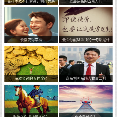
富在术数不在劳身，利在势局
底层逆袭的五点方向
不在力耕
慢慢变得幸福
最令你醍醐灌顶的一句话是什
么?
获取金钱的五种途径
京东刘强东励志故事二则