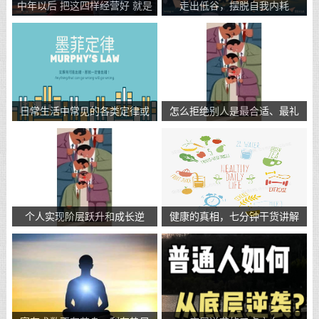
中年以后 把这四样经营好 就是
走出低谷，摆脱自我内耗
在赚钱
日常生活中常见的各类定律或
怎么拒绝别人是最合适、最礼
经验总结
貌?
个人实现阶层跃升和成长逆
健康的真相，七分钟干货讲解
袭，核心观点是做到以下八件
看完终身受益
事