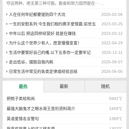
夺这两种，绝无第三种可能。勤奋和努力固然能在··· ...
人在任何年纪都要提防四个大坑
2025-02-06
一生的安慰系列:今生我们相约携手爱情篇:前世五
2023-03-25
百次的回眸才换来今生的相遇
中年以后 把这四样经营好 就是在赚钱
2023-03-12
为什么这个世界少有人，愿意慢慢变富！
2022-04-29
生活中要管好自己的嘴,以下五条你一定要牢记
2025-12-11
走出低谷，摆脱自我内耗
2025-09-07
日常生活中常见的各类定律或经验总结
2025-06-05
最新
随机
最热
把梳子卖给和尚
5941℃
最强大脑鬼才之眼水哥王昱珩资料简介
2459℃
英语爱情名言警句
1369℃
我喜欢世界上的这三样东西
1302℃