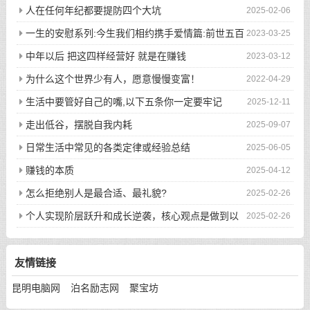
人在任何年纪都要提防四个大坑
2025-02-06
一生的安慰系列:今生我们相约携手爱情篇:前世五百
2023-03-25
次的回眸才换来今生的相遇
中年以后 把这四样经营好 就是在赚钱
2023-03-12
为什么这个世界少有人，愿意慢慢变富！
2022-04-29
生活中要管好自己的嘴,以下五条你一定要牢记
2025-12-11
走出低谷，摆脱自我内耗
2025-09-07
日常生活中常见的各类定律或经验总结
2025-06-05
赚钱的本质
2025-04-12
怎么拒绝别人是最合适、最礼貌?
2025-02-26
个人实现阶层跃升和成长逆袭，核心观点是做到以
2025-02-26
下八件事
友情链接
昆明电脑网
泊名励志网
聚宝坊