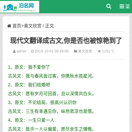
菜
单
首页
>
美文欣赏
/ 正文
现代文翻译成古文,你是否也被惊艳到了
admin
2019-10-01 08:49:08
美文欣赏
1151 ℃
1、原文：我不爱你了
古风文：我与春风皆过客，你携秋水揽星河。
2、原文：我们结婚吧
古风文：愿有岁月可回首，且以深情共白头。
3、原文：不论结局，很高兴认识你
古风文：三生有幸遇见你，纵然悲凉也是情。
4、原文：一生只爱一人
古风文：既许一人以偏爱，愿尽余生之慷慨。