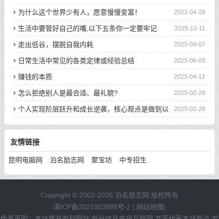
为什么这个世界少有人，愿意慢慢变富！
2022-04-29
生活中要管好自己的嘴,以下五条你一定要牢记
2025-12-11
走出低谷，摆脱自我内耗
2025-09-07
日常生活中常见的各类定律或经验总结
2025-06-05
赚钱的本质
2025-04-12
怎么拒绝别人是最合适、最礼貌?
2025-02-26
个人实现阶层跃升和成长逆袭，核心观点是做到以
2025-02-26
下八件事
友情链接
昆明电脑网
泊名励志网
聚宝坊
中专招生
Copyright © 2002-2026 泊名励志网 版权所有
滇ICP备2021003888号-2
|
网站地图
|
免责声明：本站属非盈利网站,部分信息来自互联网,并不代表本站观点,若