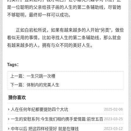
是一位聪明的父亲给孩子画的人生的第二条辅助线，尽管她
不够聪明，最终却一样可以成功。
正如白岩松所说，如果有越来越多的人开始“另类”，做些
看似无用的事情，比如寻找人生的第二条辅助线，那么就会
有越来越多的人，拥有与众不同的美好人生。
Tags：
上一篇：
一生只跳一次槽
下一篇：
体制内的完美人生
猜你喜欢
人在任何年纪都要提防四个大坑
2025-02-06
一生的安慰系列:今生我们相约携手爱情篇:前世五百
2023-03-25
次的回眸才换来今生的相遇
中年以后 把这四样经营好 就是在赚钱
2023-03-12