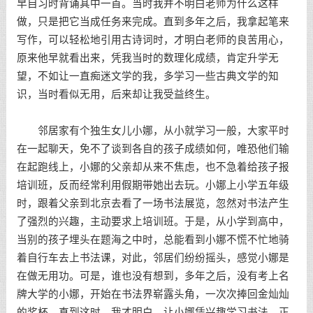
早自习时背诵其中一首。当时我并不明白老师为什么这样
做，只是把它当成任务来完成。直到多年之后，我拿起笔来
写作，可以轻松地引用古诗词时，才明白老师的良苦用心，
原来他早就看出来，凭我当时的数理化成绩，肯定升学无
望，不如让一直痴迷文学的我，多学习一些古典文学的知
识，当时看似无用，后来却让我受益终生。
邻居家有个独生女儿小娜，从小就学习一般，大家平时
在一起聊天，免不了谈到各自的孩子成绩如何，唯恐他们输
在起跑线上，小娜的父亲却从来不焦虑，也不急着给孩子报
培训班，反而经常利用假期带她出去玩。小娜上小学五年级
时，跟着父亲到北京去看了一场书法展览，忽然对书法产生
了强烈的兴趣，主动要求上培训班。于是，从小学到高中，
当别的孩子埋头在题海之中时，总能看到小娜不慌不忙地骑
着自行车去上书法课，对此，邻居们纷纷摇头，感觉小娜是
在做无用功。可是，谁也没有想到，多年之后，没有考上名
牌大学的小娜，开始在书法界崭露头角，一次次捧回金灿灿
的奖杯。直到这时，我才明白，让小娜凭兴趣学习书法，正