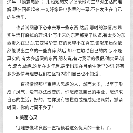
少年.（
励志电影
）用短短的文字记录他对生命对生活的理
解.现在回想起来,一切好像是电影里的一幕.不在发生在自己
的生活里.
也曾试图静下心来去写一些东西.然后,那时的激情,被现
实生活打磨掉的理想.让写出来的东西都变了味道,有太多的东
西渗入在里面.它变得华美,它的灵魂不在真实.读起来虽然依
然能说出生命的一些真谛.然后,却不在触动自己的内心.不是
真实的.有太多虚假的东西.朋友说,有时我活的很假,确实是.谎
言,流言,放纵.这是在少年后,最常出现在目前生活里的词.还有
多少激情与理想我们在坚持?我们自己也不知道..
一直很憎恨那些束缚人思想的人，然而太多，以至于形
成了风气，没有办法改变的，你想成就自己的事业，想追求
自己的生活，好的，在你没有被世俗或是成见逼疯前，抓紧
时间，你的时间不多了！
5.美丽心灵
很难想像我竟然一直拒绝看这么优秀的一部片子。