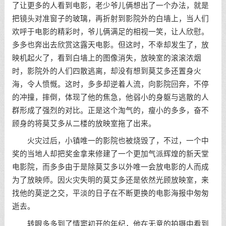
了让更多的人看到电影，老少爷儿俩想出了一个办法，就是
把镜头对准窗子的玻璃，再折射到影院外的白墙上，当人们
欢呼于电影的精彩时，爷儿俩满足的相视一笑，让人欣慰。
多多也奔出去欣赏这露天电影。但这时，不幸却发生了，放
映机起火了，看到白墙上的图像消失，放映室的滚滚浓烟
时，影院外的人们四散逃离，却没有想到莫艾多还置身火
海，令人愤慨。这时，多多却逆着人流，向影院回奔，不停
的冲撞，摔倒，体现了他的焦急，他弱小的身躯与逃散的人
群形成了强烈的对比。正是这个淘气的，瘦小的多多，奋不
顾身的将莫艾多从二楼的放映室拖了出来。
火灾过后，小镇唯一的影院也被烧毁了，不过，一个中
奖的当地人却把奖金拿来修建了一个更加气派辉煌的新天堂
电影院，而多多由于是除莫艾多以外唯一会放电影的人而成
为了放映师。因火灾失明的莫艾多还是依然光顾放映室，来
找他的莫逆之交，平淡的日子在不断更换的电影海报中匆匆
逝去。
转眼多多到了情窦初开的年纪，他在无意的拍摄中看到