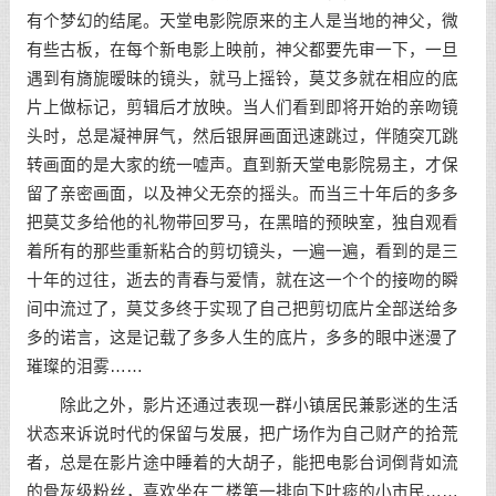
有个梦幻的结尾。天堂电影院原来的主人是当地的神父，微
有些古板，在每个新电影上映前，神父都要先审一下，一旦
遇到有旖旎暧昧的镜头，就马上摇铃，莫艾多就在相应的底
片上做标记，剪辑后才放映。当人们看到即将开始的亲吻镜
头时，总是凝神屏气，然后银屏画面迅速跳过，伴随突兀跳
转画面的是大家的统一嘘声。直到新天堂电影院易主，才保
留了亲密画面，以及神父无奈的摇头。而当三十年后的多多
把莫艾多给他的礼物带回罗马，在黑暗的预映室，独自观看
着所有的那些重新粘合的剪切镜头，一遍一遍，看到的是三
十年的过往，逝去的青春与爱情，就在这一个个的接吻的瞬
间中流过了，莫艾多终于实现了自己把剪切底片全部送给多
多的诺言，这是记载了多多人生的底片，多多的眼中迷漫了
璀璨的泪雾……
除此之外，影片还通过表现一群小镇居民兼影迷的生活
状态来诉说时代的保留与发展，把广场作为自己财产的拾荒
者，总是在影片途中睡着的大胡子，能把电影台词倒背如流
的骨灰级粉丝，喜欢坐在二楼第一排向下吐痰的小市民……