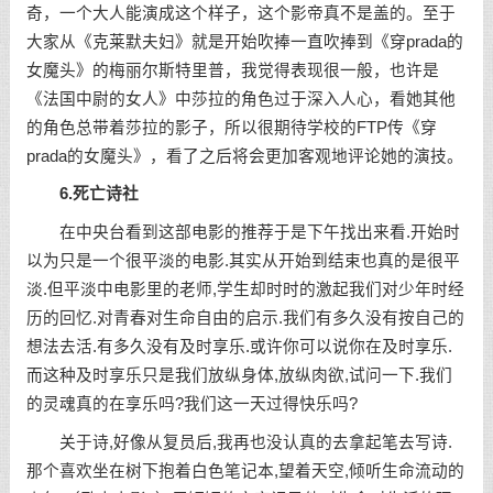
奇，一个大人能演成这个样子，这个影帝真不是盖的。至于
大家从《克莱默夫妇》就是开始吹捧一直吹捧到《穿prada的
女魔头》的梅丽尔斯特里普，我觉得表现很一般，也许是
《法国中尉的女人》中莎拉的角色过于深入人心，看她其他
的角色总带着莎拉的影子，所以很期待学校的FTP传《穿
prada的女魔头》，看了之后将会更加客观地评论她的演技。
6.死亡诗社
在中央台看到这部电影的推荐于是下午找出来看.开始时
以为只是一个很平淡的电影.其实从开始到结束也真的是很平
淡.但平淡中电影里的老师,学生却时时的激起我们对少年时经
历的回忆.对青春对生命自由的启示.我们有多久没有按自己的
想法去活.有多久没有及时享乐.或许你可以说你在及时享乐.
而这种及时享乐只是我们放纵身体,放纵肉欲,试问一下.我们
的灵魂真的在享乐吗?我们这一天过得快乐吗?
关于诗,好像从复员后,我再也没认真的去拿起笔去写诗.
那个喜欢坐在树下抱着白色笔记本,望着天空,倾听生命流动的