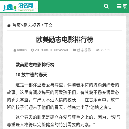
菜
单
首页
>
励志视界
/ 正文
欧美励志电影排行榜
admin
2019-08-10 08:45:40
励志视界
796 ℃
欧美励志电影排行榜
10.放牛班的春天
这是一部洋溢着爱与尊重，伴随着乐符的流淌演绎着的
故事。这里有调皮捣蛋的可爱孩子们，有其貌不扬充满爱心
的秃头学监，有严厉不近人情的校长……在音乐声中，放牛
班的孩子们迎来了他们的春天，彻底走出了“池塘之底”。
这个春天的到来是建立在爱与尊重之上的，因为，“爱与
尊重是人格得以完整健全的特别需要的元素。”