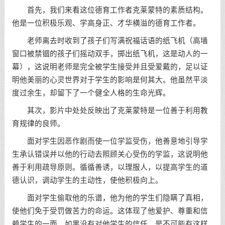
首先，我们来看这位德育工作者克莱蒙特的素质结构。
他是一位积极乐观、学高身正、才华横溢的德育工作者。
老师离去时收到了孩子们写满祝福话语的纸飞机（高墙
窗口被禁锢的孩子们摇动双手，掷出纸飞机，这是动人的一
幕），这说明老师是完全被学生接受并且受爱戴的，足以证
明他美丽的心灵世界对于学生的影响是何其大。他虽然平淡
度过余生，却留下了一个健全人格的生命光辉。
其次，影片中处处反映出了克莱蒙特是一位善于利用教
育规律的良师。
面对学生因恶作剧而使一位学监受伤，他善意地引导学
生承认错误并以他的行动去照顾关心受伤的学监，这说明他
善于利用疏导原则。循循善诱，以理服人，以提高学生的道
德认识，调动学生的主动性，使他积极向上。
面对学生偷取他的乐谱，他为他的学生们隐瞒了真相，
使他们免于受罚做苦力的命运。这体现了他爱护、尊重和信
赖学生的一面。如果没有对他学生的信任，是不可能有这样