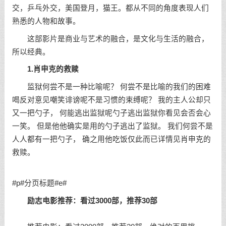
交，乒乓外交，美国登月，猫王。都从不同的角度表现人们
熟悉的人物和故事。
这部影片是商业与艺术的融合，是文化与生活的融合，
所以经典。
1.肖申克的救赎
监狱何尝不是一种比喻呢？ 何尝不是比喻的我们的困难
喝反对意见嘲笑诽谤呢不是习惯的束缚呢？ 我的主人公却只
又一把勺子， 何能逃出监狱呢勺子逃出监狱你看见会否会心
一笑。 但是他他确实是用的勺子逃出了监狱。 我们何尝不是
人人都有一把勺子， 确之用他吃饭仅此而已详情见肖申克的
救赎。
#p#分页标题#e#
励志电影
推荐：看过3000部，推荐30部