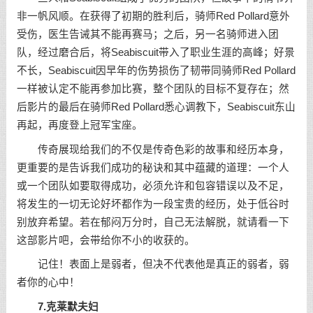
非一帆风顺。在获得了初期的胜利后，骑师Red Pollard意外
受伤，医生告诫其不能再赛马；之后，另一名骑师进入团
队，经过磨合后，将Seabiscuit带入了职业生涯的高峰；好景
不长，Seabiscuit因早年的伤势损伤了韧带同骑师Red Pollard
一样被认定不能再参加比赛，整个团队的目标不复存在；然
后影片的最后在骑师Red Pollard悉心调教下，Seabiscuit东山
再起，再度登上冠军宝座。
传奇展现给我们的不仅是传奇色彩的故事和经历本身，
更重要的是告诉我们成功的秘诀和其中蕴藏的道理：一个人
或一个团队如要取得成功，必须允许和包容错误以及不足，
将发生的一切无论好坏都作为一段宝贵的经历，处于低谷时
别放弃希望。若在郁闷万分时，自己无法解脱，就请看一下
这部影片吧，会带给你不小的收获的。
记住！表面上是弱者，但决不代表他是真正的弱者，弱
者你的心中！
7.克莱默夫妇