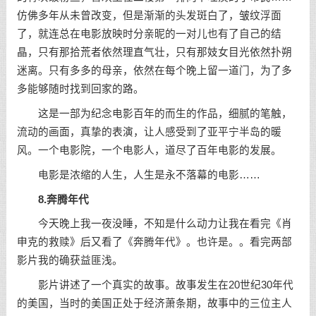
仿佛多年从未曾改变，但是渐渐的头发斑白了，皱纹浮面
了，就连总在电影放映时分亲昵的一对儿也有了自己的结
晶，只有那拾荒者依然理直气壮，只有那妓女目光依然扑朔
迷离。只有多多的母亲，依然在每个晚上留一道门，为了多
多能够随时找到回家的路。
这是一部为纪念电影百年的而生的作品，细腻的笔触，
流动的画面，真挚的表演，让人感受到了亚平宁半岛的暖
风。一个电影院，一个电影人，道尽了百年电影的发展。
电影是浓缩的人生，人生是永不落幕的电影……
8.奔腾年代
今天晚上我一夜没睡，不知是什么动力让我在看完《肖
申克的救赎》后又看了《奔腾年代》。也许是。。看完两部
影片我的确获益匪浅。
影片讲述了一个真实的故事。故事发生在20世纪30年代
的美国，当时的美国正处于经济萧条期，故事中的三位主人