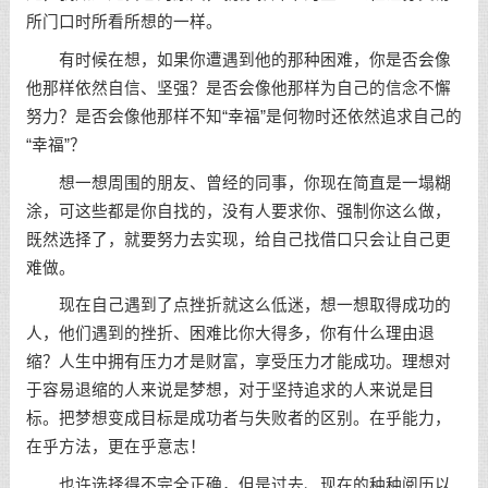
所门口时所看所想的一样。
有时候在想，如果你遭遇到他的那种困难，你是否会像
他那样依然自信、坚强？是否会像他那样为自己的
信念
不懈
努力？是否会像他那样不知“幸福”是何物时还依然追求自己的
“幸福”？
想一想周围的朋友、曾经的同事，你现在简直是一塌糊
涂，可这些都是你自找的，没有人要求你、强制你这么做，
既然选择了，就要努力去实现，给自己找借口只会让自己更
难做。
现在自己遇到了点挫折就这么低迷，想一想取得成功的
人，他们遇到的挫折、困难比你大得多，你有什么理由退
缩？人生中拥有压力才是财富，享受压力才能成功。理想对
于容易退缩的人来说是梦想，对于坚持追求的人来说是目
标。把梦想变成目标是成功者与失败者的区别。在乎能力，
在乎方法，更在乎意志！
也许选择得不完全正确，但是过去、现在的种种阅历以