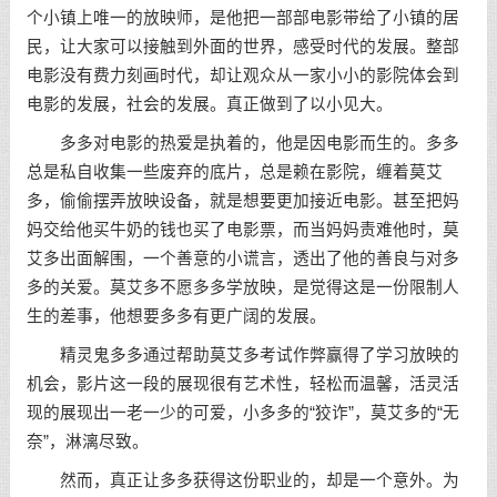
个小镇上唯一的放映师，是他把一部部电影带给了小镇的居
民，让大家可以接触到外面的世界，感受时代的发展。整部
电影没有费力刻画时代，却让观众从一家小小的影院体会到
电影的发展，社会的发展。真正做到了以小见大。
多多对电影的热爱是执着的，他是因电影而生的。多多
总是私自收集一些废弃的底片，总是赖在影院，缠着莫艾
多，偷偷摆弄放映设备，就是想要更加接近电影。甚至把妈
妈交给他买牛奶的钱也买了电影票，而当妈妈责难他时，莫
艾多出面解围，一个善意的小谎言，透出了他的善良与对多
多的关爱。莫艾多不愿多多学放映，是觉得这是一份限制人
生的差事，他想要多多有更广阔的发展。
精灵鬼多多通过帮助莫艾多考试作弊赢得了学习放映的
机会，影片这一段的展现很有艺术性，轻松而温馨，活灵活
现的展现出一老一少的可爱，小多多的“狡诈”，莫艾多的“无
奈”，淋漓尽致。
然而，真正让多多获得这份职业的，却是一个意外。为