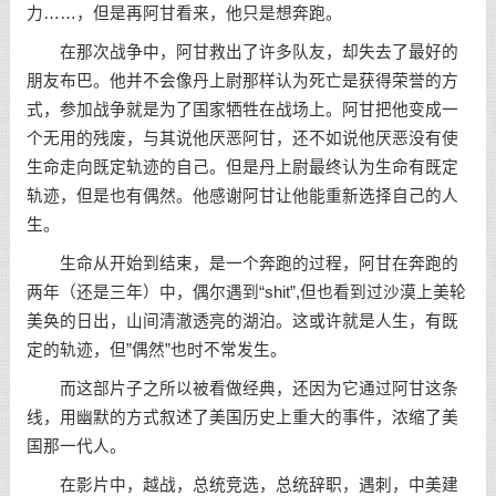
力……，但是再阿甘看来，他只是想奔跑。
在那次战争中，阿甘救出了许多队友，却失去了最好的
朋友布巴。他并不会像丹上尉那样认为死亡是获得荣誉的方
式，参加战争就是为了国家牺牲在战场上。阿甘把他变成一
个无用的残废，与其说他厌恶阿甘，还不如说他厌恶没有使
生命走向既定轨迹的自己。但是丹上尉最终认为生命有既定
轨迹，但是也有偶然。他感谢阿甘让他能重新选择自己的人
生。
生命从开始到结束，是一个奔跑的过程，阿甘在奔跑的
两年（还是三年）中，偶尔遇到“shit”,但也看到过沙漠上美轮
美奂的日出，山间清澈透亮的湖泊。这或许就是人生，有既
定的轨迹，但”偶然”也时不常发生。
而这部片子之所以被看做经典，还因为它通过阿甘这条
线，用幽默的方式叙述了美国历史上重大的事件，浓缩了美
国那一代人。
在影片中，越战，总统竞选，总统辞职，遇刺，中美建