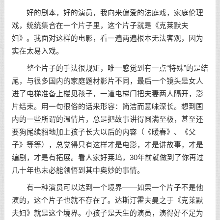
好的剧本，好的演员，我向来偏爱的法庭戏，家庭伦理
戏，统统集合在一个片子里，这个片子就是《克莱默夫
妇》。我面对这样的电影，看一遍两遍根本无法客观，因为
实在太易入戏。
整个片子的手法很规矩，唯一感觉到有一点“特殊”的是结
尾，与很多国内的家庭题材影片不同，最后一个镜头是女人
进了电梯准备上楼见孩子，一道电梯门把夫妻两人隔开，影
片结束。用一句很俗的话来形容：简洁而意味深长。想到国
内的一些所谓的温情片，总是把故事讲得圆满至极，甚至还
要狗尾续貂地加上孩子长大以后的内容（《暖春》、《父
子》等等），总觉得只有这样才是电影，才是讲故事，才是
编剧，才是有拓展。看人家好莱坞，30年前就做到了你再过
几十年也未必能领悟到其中奥妙的事情。
有一种演员可以达到一个境界——如果一个片子不是他
演的，这个片子也就不存在了。达斯汀霍夫曼之于《克莱默
夫妇》就是这个境界。小孩子是天生的演员，演得好不足为