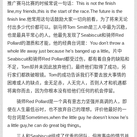
推广赛马比赛的时候常说一句话：This is not the finish
line,my friends,this is the start of the race.The future is the
finish line.他常用这句话
鼓励
大家一切向前看，为了将来无论
付出多少代价都可以。驯马师Tom Smith是三人中最为沉稳，
也是最具平常心的人。他最先发现了Seabiscuit和骑师Red
Pollard的潜质和才能，他的
经典台词
是：You don't throw a
whole life away just because he's banged up a little。片中
Seabiscuit和骑师Red Pollard都受过伤，都有着自身的缺陷和
不足，Tom却并未因此放弃他们，最终他们取得了成功，另
行家们都跌破眼镜。Tom的成功告诉我们不要去放大事情的
困难或人的缺点，金无足赤，人无完人，否则人才和机遇都
将离你而去，因为你根本没有给他们任何的机会停留。
骑师Red Pollard是一个具有意志力坚强并高调的人，即
使在人生最低谷时，也不放弃自己的理想。评价他最好的一
句台词是Sometimes,when the little guy he doesn't know he's
a little guy,he can do great big things。
三人和Seabiscuit组成了优秀的团队，但故事中的情节并