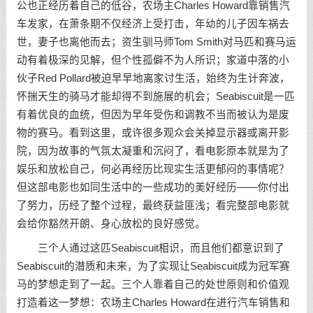
公也正经历着自己的低谷，农场主Charles Howard靠销售汽
车发家，在萧条期不仅经济上受打击，年幼的儿子因车祸去
世，妻子也离他而去；资生驯马师Tom Smith对马匹和赛马运
动有着极深的见解，但个性孤僻不为人所识；家道中落的小
伙子Red Pollard被迫早早地离家讨生活，始终为生计奔波，
怀揣天生的骑马才能却得不到施展的机会；Seabiscuit是一匹
有着优良的血统，但因为早年受伤和调教不当而被认为是废
物的赛马。看到这里，或许很多观众会关掉显示器或离开影
院，因为故事的气氛太凝重和沉闷了，看电影原本就是为了
娱乐和放松自己，何必再经历比现实生活更郁闷的事情呢？
但这部电影也如同生活中的一些成功的美好经历——你付出
了努力，历经了整个过程，最终获益匪浅；看完整部电影就
会给你豁然开朗、身心放松的良好感觉。
三个人通过这匹Seabiscuit相识，而且他们都意识到了
Seabiscuit的潜质和未来，为了实现让Seabiscuit成为冠军赛
马的梦想走到了一起。三个人靠着自己的处世原则和价值观
打造着这一梦想：农场主Charles Howard在进行汽车销售和