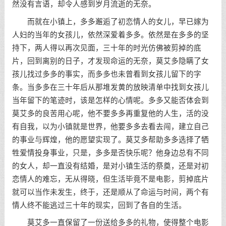
然没有言语，却令人感到岁月流逝的无奈。
而就在小镇上，多多邂逅了初恋情人的女儿，早已嫁为
人妇的当年的女孩儿，依然深爱着多多。依然是在多多的坚
持下，两人得以再次见面，三十年的时光仿佛被剪掉的底
片，回到离别的日子，才发现命运的无奈，莫艾多隐瞒了女
孩儿找过多多的事实，而多多也未曾看到女孩儿留下的字
条。当多多在三十年后从那堆发黄的放映清单中找到女孩儿
当年留下的笔迹时，该是怎样的心情呢。多多又能否体会到
莫艾多的良苦用心呢，他不要多多再重复他的人生，活的没
有自我，以为小镇就是世界，他要多多去看去闯，建立自己
的事业与辉煌，他的愿望实现了。莫艾多帮助多多选择了牺
牲爱情投身事业，只是，多多是否快乐呢？他身边总有不同
的女人，却一直没有结婚，是对小镇生活的祭奠，还是对初
恋情人的难忘，无从得晓，但生活毕竟不是电影，剪掉底片
就可以当作未发生，终于，还是顺从了命运与时间，两个有
情人终不能逃过三十年的现实，回到了各自的生活。
莫艾多一直保留了一份送给多多的礼物，使得整个电影