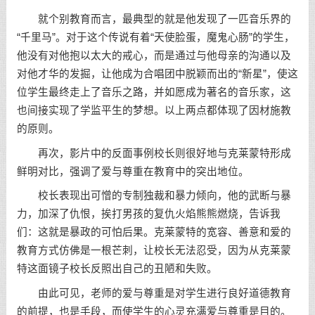
就个别教育而言，最典型的就是他发现了一匹音乐界的
“千里马”。对于这个传说有着“天使脸蛋，魔鬼心肠”的学生，
他没有对他抱以太大的戒心，而是通过与他母亲的沟通以及
对他才华的发掘，让他成为合唱团中脱颖而出的“新星”，使这
位学生最终走上了音乐之路，并如愿成为著名的音乐家，这
也间接实现了学监平生的梦想。以上两点都体现了因材施教
的原则。
再次，影片中的反面事例校长则很好地与克莱蒙特形成
鲜明对比，强调了爱与尊重在教育中的突出地位。
校长表现出可憎的专制独裁和暴力倾向，他的武断与暴
力，加深了仇恨，挨打男孩的复仇火焰熊熊燃烧，告诉我
们：这就是暴政的可怕后果。克莱蒙特的宽容、善意和爱的
教育方式仿佛是一根芒刺，让校长无法忍受，因为从克莱蒙
特这面镜子校长反照出自己的丑陋和失败。
由此可见，老师的爱与尊重是对学生进行良好道德教育
的前提，也是手段，而使学生的心灵充满爱与尊重是目的。