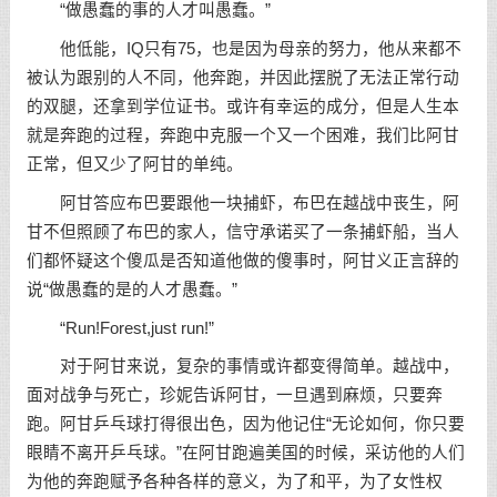
“做愚蠢的事的人才叫愚蠢。”
他低能，IQ只有75，也是因为母亲的努力，他从来都不
被认为跟别的人不同，他奔跑，并因此摆脱了无法正常行动
的双腿，还拿到学位证书。或许有幸运的成分，但是人生本
就是奔跑的过程，奔跑中克服一个又一个困难，我们比阿甘
正常，但又少了阿甘的单纯。
阿甘答应布巴要跟他一块捕虾，布巴在越战中丧生，阿
甘不但照顾了布巴的家人，信守承诺买了一条捕虾船，当人
们都怀疑这个傻瓜是否知道他做的傻事时，阿甘义正言辞的
说“做愚蠢的是的人才愚蠢。”
“Run!Forest,just run!”
对于阿甘来说，复杂的事情或许都变得简单。越战中，
面对战争与死亡，珍妮告诉阿甘，一旦遇到麻烦，只要奔
跑。阿甘乒乓球打得很出色，因为他记住“无论如何，你只要
眼睛不离开乒乓球。”在阿甘跑遍美国的时候，采访他的人们
为他的奔跑赋予各种各样的意义，为了和平，为了女性权