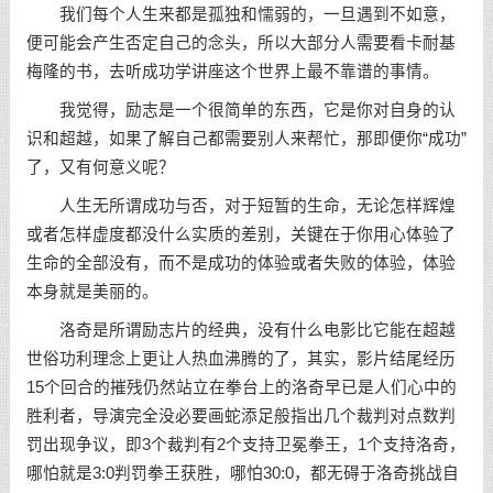
我们每个人生来都是孤独和懦弱的，一旦遇到不如意，
便可能会产生否定自己的念头，所以大部分人需要看卡耐基
梅隆的书，去听成功学讲座这个世界上最不靠谱的事情。
我觉得，励志是一个很简单的东西，它是你对自身的认
识和超越，如果了解自己都需要别人来帮忙，那即便你“成功”
了，又有何意义呢？
人生无所谓成功与否，对于短暂的生命，无论怎样辉煌
或者怎样虚度都没什么实质的差别，关键在于你用心体验了
生命的全部没有，而不是成功的体验或者失败的体验，体验
本身就是美丽的。
洛奇是所谓励志片的经典，没有什么电影比它能在超越
世俗功利理念上更让人热血沸腾的了，其实，影片结尾经历
15个回合的摧残仍然站立在拳台上的洛奇早已是人们心中的
胜利者，导演完全没必要画蛇添足般指出几个裁判对点数判
罚出现争议，即3个裁判有2个支持卫冕拳王，1个支持洛奇，
哪怕就是3:0判罚拳王获胜，哪怕30:0，都无碍于洛奇挑战自