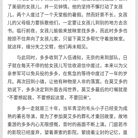
了美丽的女孩儿，并一见钟情。他的
坚持
不懈打动了女孩
儿，两个人度过了一个天堂般的暑假。然而好景不长，女孩
儿的父母极力要拆散他们，一定要让女孩儿到别的地方去念
书。临行前夜，女孩儿偷偷来放映室找多多，而此时多多也
按捺不住奔向了女孩儿家，只留下莫艾多帮忙守着放映室。
就这样，缘分失之交臂，他们再未相见。
与此同时，多多收到了入伍通知，无奈的来到部队，日
子就在每天不停的给女孩儿写信收退信中度过，本来以为父
亲参军可以免兵役的多多，在焦急的等待中度过了一年的岁
月。再次回到小镇，让他有种物是人非的落寞。在莫艾多的
劝说下，多多决定到外面去闯世界，莫艾多最后的叮嘱就是
“不要想起我，不要想起这里，不要回来”。
多多一走就是三十年，当年青涩的毛头小子已经变为成
熟的著名导演，是为了参加莫艾多的葬礼才重回故里，故地
重游的多多内心无限感慨，昔时的画面不断上演。门庭若市
的影院已经废弃，望着萧索的影院，萦绕着尘封的记忆，虽