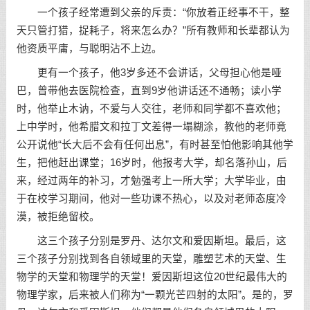
一个孩子经常遭到父亲的斥责：“你放着正经事不干，整
天只管打猎，捉耗子，将来怎么办？”所有教师和长辈都认为
他资质平庸，与聪明沾不上边。
更有一个孩子，他3岁多还不会讲话，父母担心他是哑
巴，曾带他去医院检查，直到9岁他讲话还不通畅；读小学
时，他举止木讷，不爱与人交往，老师和同学都不喜欢他；
上中学时，他希腊文和拉丁文差得一塌糊涂，教他的老师竟
公开说他“长大后不会有任何出息”，有时甚至怕他影响其他学
生，把他赶出课堂；16岁时，他报考大学，却名落孙山，后
来，经过两年的补习，才勉强考上一所大学；大学毕业，由
于在校学习期间，他对一些功课不热心，以及对老师态度冷
漠，被拒绝留校。
这三个孩子分别是罗丹、达尔文和爱因斯坦。最后，这
三个孩子分别找到各自领域里的天堂，雕塑艺术的天堂、生
物学的天堂和物理学的天堂！爱因斯坦这位20世纪最伟大的
物理学家，后来被人们称为“一颗光芒四射的太阳”。是的，罗