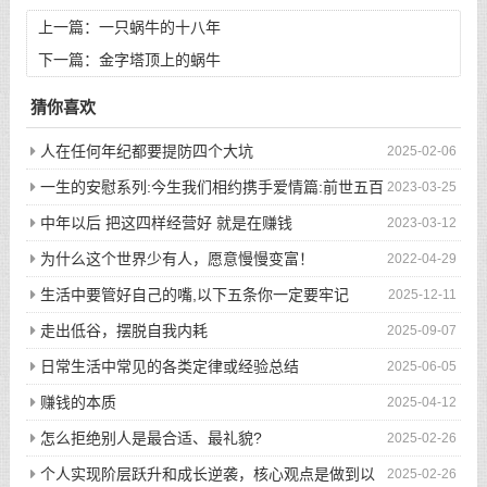
上一篇：
一只蜗牛的十八年
下一篇：
金字塔顶上的蜗牛
猜你喜欢
人在任何年纪都要提防四个大坑
2025-02-06
一生的安慰系列:今生我们相约携手爱情篇:前世五百
2023-03-25
次的回眸才换来今生的相遇
中年以后 把这四样经营好 就是在赚钱
2023-03-12
为什么这个世界少有人，愿意慢慢变富！
2022-04-29
生活中要管好自己的嘴,以下五条你一定要牢记
2025-12-11
走出低谷，摆脱自我内耗
2025-09-07
日常生活中常见的各类定律或经验总结
2025-06-05
赚钱的本质
2025-04-12
怎么拒绝别人是最合适、最礼貌?
2025-02-26
个人实现阶层跃升和成长逆袭，核心观点是做到以
2025-02-26