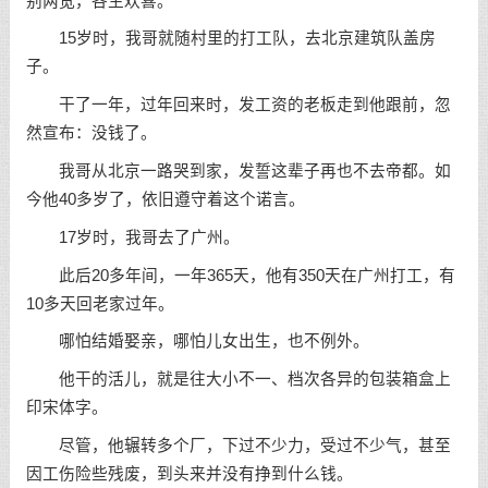
别两宽，各生欢喜。
15岁时，我哥就随村里的打工队，去北京建筑队盖房
子。
干了一年，过年回来时，发工资的老板走到他跟前，忽
然宣布：没钱了。
我哥从北京一路哭到家，发誓这辈子再也不去帝都。如
今他40多岁了，依旧遵守着这个诺言。
17岁时，我哥去了广州。
此后20多年间，一年365天，他有350天在广州打工，有
10多天回老家过年。
哪怕结婚娶亲，哪怕儿女出生，也不例外。
他干的活儿，就是往大小不一、档次各异的包装箱盒上
印宋体字。
尽管，他辗转多个厂，下过不少力，受过不少气，甚至
因工伤险些残废，到头来并没有挣到什么钱。