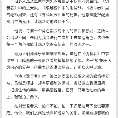
很多人是从这两年大火的电视剧中认识刘奕君的。《伪
装者》中的王天风，《琅琊榜》中的谢侯爷，《致青春》里
的老师周渠，还有《外科风云》里的扬帆。他总是能把配角
刷出主角光环，让观众对他过目不忘。
他说，每演一个角色都会有不同的体会和感受，之所以
会出现不同，是因为我会进行二次加工去塑造角色，这也是
每一个角色都能让观众觉得有新东西的原因之一。
最为人们津津乐道地细节处理，是他在《伪装者》中拿
过被自己暗恋的于曼丽含着的棒棒糖舔了舔。这一“舔”把王天
风内心的复杂与扭曲表达得淋漓尽致，让观众大呼过瘾。
他演《致青春》时，饰演的周渠和郑微之间的感情很复
杂，虽然是师徒，却有更细腻的情感。当郑微去看望周渠，
一把抓住他的手时，周渠没说话，把另一只手放在她的手
上，轻轻拍了两下。
在刘奕君看来，拍与不拍、拍一下还是拍两下也需要琢
磨。他说，我们之间是长辈和晚辈的关系，如果她抓着我的