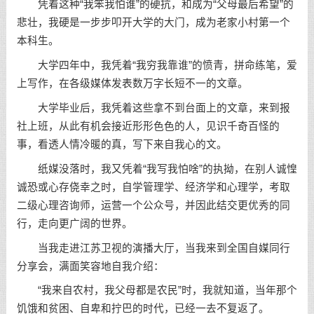
凭着这种“我笨我怕谁”的硬抗，和成为“父母最后希望”的
悲壮，我硬是一步步叩开大学的大门，成为老家小村第一个
本科生。
大学四年中，我凭着“我穷我靠谁”的愤青，拼命练笔，爱
上写作，在各级媒体发表数万字长短不一的文章。
大学毕业后，我凭着这些拿不到台面上的文章，来到报
社上班，从此有机会接近形形色色的人，见识千奇百怪的
事，看透人情冷暖的真，写下来自我心的文。
纸媒没落时，我又凭着“我写我怕啥”的执拗，在别人诚惶
诚恐或心存侥幸之时，自学管理学、经济学和心理学，考取
二级心理咨询师，运营一个公众号，并因此结交更优秀的同
行，走向更广阔的世界。
当我走进江苏卫视的演播大厅，当我来到全国自媒同行
分享会，满面笑容地自我介绍：
“我来自农村，我父母都是农民”时，我就知道，当年那个
饥饿和贫困、自卑和拧巴的时代，已经一去不复返了。