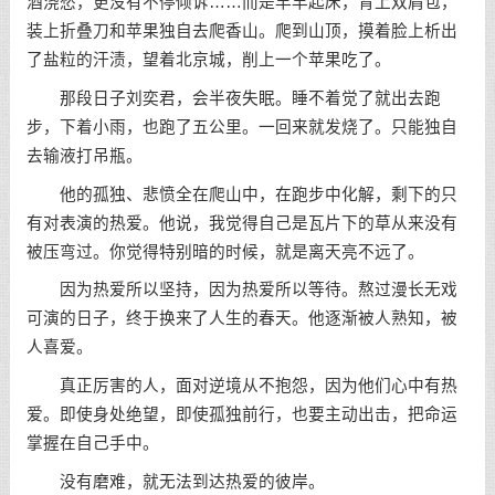
酒浇愁，更没有不停倾诉……而是早早起床，背上双肩包，
装上折叠刀和苹果独自去爬香山。爬到山顶，摸着脸上析出
了盐粒的汗渍，望着北京城，削上一个苹果吃了。
那段日子刘奕君，会半夜失眠。睡不着觉了就出去跑
步，下着小雨，也跑了五公里。一回来就发烧了。只能独自
去输液打吊瓶。
他的孤独、悲愤全在爬山中，在跑步中化解，剩下的只
有对表演的热爱。他说，我觉得自己是瓦片下的草从来没有
被压弯过。你觉得特别暗的时候，就是离天亮不远了。
因为热爱所以
坚持
，因为热爱所以等待。熬过漫长无戏
可演的日子，终于换来了人生的春天。他逐渐被人熟知，被
人喜爱。
真正厉害的人，面对逆境从不抱怨，因为他们心中有热
爱。即使身处绝望，即使孤独前行，也要主动出击，把命运
掌握在自己手中。
没有磨难，就无法到达热爱的彼岸。