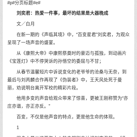
#p#分页标题#e#
刘奕君：热爱一件事，最坏的结果是大器晚成
文／白月
在新一期的《声临其境》中，“百变星君”刘奕君，为观众
呈现了一场声音的盛宴。
从《康熙大帝》中康熙祭奠时的豪迈与孤独，到动画片
《宝莲灯》中不停哭诉的孙悟空的委屈与不甘；
从春节温馨短片中诉说变化的老爷爷的沧桑与无奈，到
最后与刘芮麟合作再现了《伪装者》中，王天风处死于曼
丽，劝说明台离开军校的精彩片段。
他用多变的声音给观众带来了惊喜，更被王刚称赞为“亦
庄亦谐，亦正亦反。”
百变，不仅是他声音的特点，更是他
生命
的体现。
1