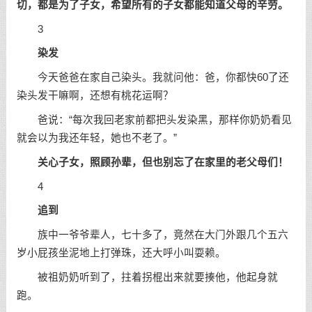
切，都是为了子女，希望所有的子女都能知道父母的辛劳。
3
染发
今天爸爸在家自己染头。我就问他：爸，你都快60了还
染头发干嘛啊，还想有桃花运啊？
爸说：“每次我回老家前都把头发染黑，那样你奶奶看见
就会以为我还年轻，她也不老了。”
关心子女，照顾孙辈，但也别忘了在家里的老父母们！
4
追到
族中一爷爷辈人，七十多了，竟然在大门外跟几个五六
岁小屁孩坐泥地上打弹珠，还大呼小叫耍赖。
被祖奶奶听到了，拄着拐棍出来就要揍他，他起身就
跑。