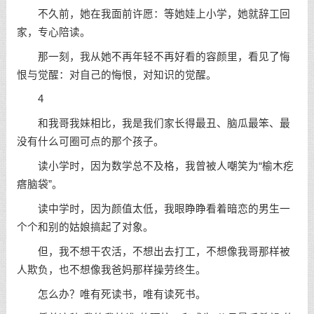
不久前，她在我面前许愿：等她娃上小学，她就辞工回
家，专心陪读。
那一刻，我从她不再年轻不再好看的容颜里，看见了悔
恨与觉醒：对自己的悔恨，对知识的觉醒。
4
和我哥我妹相比，我是我们家长得最丑、脑瓜最笨、最
没有什么可圈可点的那个孩子。
读小学时，因为数学总不及格，我曾被人嘲笑为“榆木疙
瘩脑袋”。
读中学时，因为颜值太低，我眼睁睁看着暗恋的男生一
个个和别的姑娘搞起了对象。
但，我不想干农活，不想出去打工，不想像我哥那样被
人欺负，也不想像我爸妈那样操劳终生。
怎么办？唯有死读书，唯有读死书。