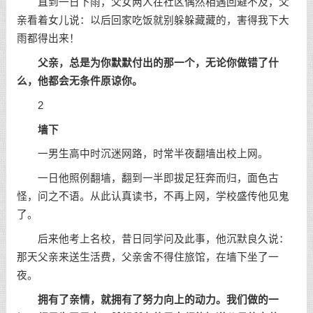
直到一日下雨，父女两人在社区偶然相遇回避不及，父
亲看着女儿说：以后回家吃饭就别躲躲藏藏的，害得我下大
雨都得出来！
父亲，总是为你默默付出的那一个，无论你做错了什
么，他都会无条件原谅你。
2
墙下
一男生高中时沉迷网路，时常半夜翻墙出校上网。
一日他照例翻墙，翻到一半即拔足狂奔而归，面色古
怪，问之不语。从此认真读书，不再上网，学校盛传他见鬼
了。
后来他考上名校，昔日同学问及此事，他沉默良久说：
那天父亲来送生活费，父亲舍不得住旅馆，在墙下坐了一
夜。
拥有了亲情，就拥有了努力向上的动力。我们做的一