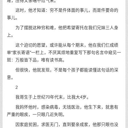
难，压得父亲喘不过气来。
这时，他才知道：穷不是件体面的事儿，而是件要命的
事儿。
为了摆脱这种穷和难，他把希望寄托在我们兄妹三人身
上。
这个迫切的愿望，或许能从每个期末，他在我们仨成绩
单“家长寄语”一栏上，不厌其烦地重复写下那句名言中窥见一
斑：万般皆下品，唯有读书高。
但很快，他就发现，不是每个孩子都能读懂这句话的深
意。
2
我哥生于上世纪70年代末，比我大4岁。
我妈怀他时，感染病毒，无钱医治，他生下来，就患有
严重的眼疾，一只眼几近失明。
因家庭贫困，求医无门，直到娶亲成家，他那只眼也没