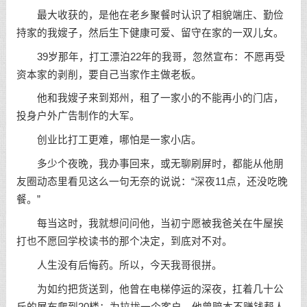
最大收获的，是他在老乡聚餐时认识了相貌端庄、勤俭
持家的我嫂子，然后生下健康可爱、留守在家的一双儿女。
39岁那年，打工漂泊22年的我哥，忽然宣布：不愿再受
资本家的剥削，要自己当家作主做老板。
他和我嫂子来到郑州，租了一家小的不能再小的门店，
投身户外广告制作的大军。
创业
比打工更难，哪怕是一家小店。
多少个夜晚，我办事回来，或无聊刷屏时，都能从他朋
友圈动态里看见这么一句无奈的
说说
：“深夜11点，还没吃晚
餐。”
每当这时，我就想问问他，当初宁愿被我爸关在牛屋挨
打也不愿回学校读书的那个决定，到底对不对。
人生没有后悔药。所以，今天我哥很拼。
为如约把货送到，他曾在电梯停运的深夜，扛着几十公
斤的展布爬到20楼；为拉拢一个客户，他曾赔本不赚钱帮人