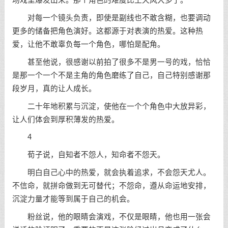
场戏里爆发出来。那个角色的难度比王天风大多了。
对每一个镜头负责，即使是副线也不敢含糊，也要调动
更多的储备把角色演好。这都源于对表演的热爱。这种热
爱，让他不敢辜负每一个角色，哪怕是配角。
甚至他说，很感谢以前拍了很多不是男一号的戏，恰恰
是那一个一个不是主角的角色磨练了自己，自己特别感谢那
段岁月，真的让人成长。
二十年地积累与沉淀，使他在一个个角色中大放异彩，
让人们体会到厚积薄发的热爱。
4
荀子说，自知者不怨人，知命者不怨天。
明白自己心中的热爱，就会执着追求，不会怨天尤人。
不信命，就拼命做到无可替代；不怨命，遵从命运地安排，
沉淀力量才能等到属于自己的机会。
粉丝说，他的眼睛会演戏，不仅是眼睛，他也用一张会