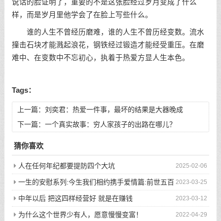
说话的脸证明了，重要的不是这张脸经过岁月变成了什么
样，而是岁月里他学会了在脸上写些什么。
谁的人生不曾经历磨难，谁的人生不曾历经变数。流水
撞击石块才能溅起浪花，钢铁经过锻造才能经受重压。在磨
难中、在变数中不忘初心，执着于热爱方显人生本色。
Tags：
上一篇：
刘奕君：热爱一件事，最坏的结果是大器晚成
下一篇：
一个真实故事：穷人家孩子的出路在哪儿？
猜你喜欢
人在任何年纪都要提防四个大坑
2025-02-06
一生的安慰系列:今生我们相约携手爱情篇:前世五百
2023-03-25
次的回眸才换来今生的相遇
中年以后 把这四样经营好 就是在赚钱
2023-03-12
为什么这个世界少有人，愿意慢慢变富！
2022-04-29