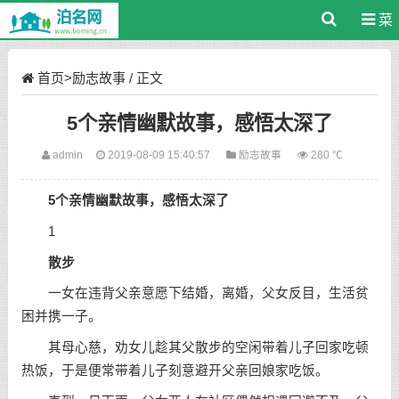
菜
单
首页
>
励志故事
/ 正文
5个亲情幽默故事，感悟太深了
admin
2019-08-09 15:40:57
励志故事
280 ℃
5个亲情幽默故事，感悟太深了
1
散步
一女在违背父亲意愿下结婚，离婚，父女反目，生活贫
困并携一子。
其母心慈，劝女儿趁其父散步的空闲带着儿子回家吃顿
热饭，于是便常带着儿子刻意避开父亲回娘家吃饭。