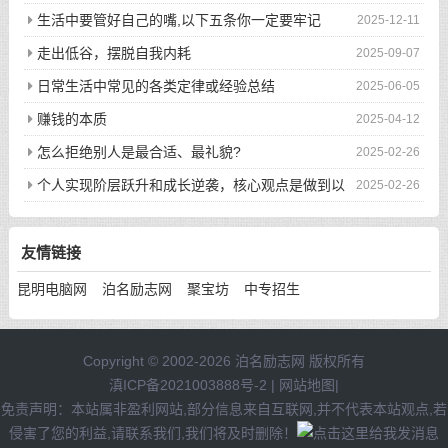
生活中要管好自己的嘴,以下五条你一定要牢记
2025-12-11
走出低谷，摆脱自我内耗
2025-09-07
日常生活中常见的各类定律或经验总结
2025-06-05
赚钱的本质
2025-04-12
怎么拒绝别人是最合适、最礼貌?
2025-02-26
个人实现阶层跃升和成长逆袭，核心观点是做到以
2025-02-26
下八件事
友情链接
昆明电脑网
泊名励志网
聚宝坊
中专招生
Copyright © 2002-2026 泊名励志网 版权所有
滇ICP备2021003888号-2
|
网站地图
|
免责声明：本站属非盈利网站,部分信息来自互联网,并不代表本站观点,若
侵害了您的利益,请联系我们,我们将及时删除！