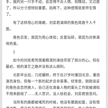
手，我的另一只手不动，会显得不近人情，但瞎动，又过度
了，所以分寸感特别重要。拍两下，这种感情就是师生情
了。
有了这样用心的琢磨，刘奕君演绎的角色简直千人千
面。
角色百变，是因为用心体验；反复钻研，是因为对表演
地热爱。
2
如今的刘奕君凭借着精湛的演技俘获了观众的心。但在
最初，他的演艺之路并没有这么顺利。
北影毕业后，几经辗转，终于在27岁时重回北京，重拾
演员身份。但每一个新的起步总非易事。经常是，刚刚谈妥
的角色会忽然换人，自己还在准备人物的案头工作就被通知
不用来剧组了……无人赏识，没人给机会，刘奕君很苦闷。
当所有的路都被堵死的时候，他没有暴跳如雷，没有借