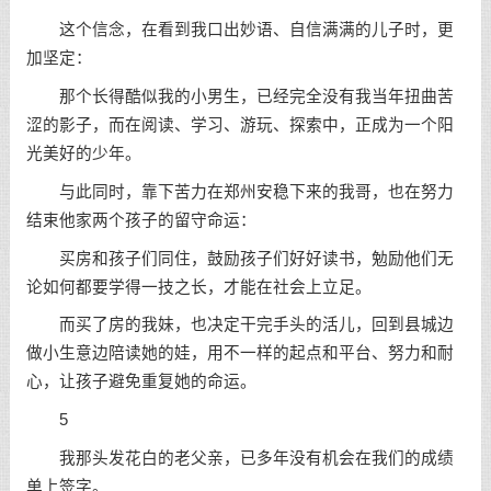
这个信念，在看到我口出妙语、
自信
满满的儿子时，更
加坚定：
那个长得酷似我的小男生，已经完全没有我当年扭曲苦
涩的影子，而在阅读、
学习
、游玩、探索中，正成为一个阳
光美好的少年。
与此同时，靠下苦力在郑州安稳下来的我哥，也在努力
结束他家两个孩子的留守命运：
买房和孩子们同住，
鼓励
孩子们好好读书，勉励他们无
论如何都要学得一技之长，才能在社会上立足。
而买了房的我妹，也决定干完手头的活儿，回到县城边
做小生意边陪读她的娃，用不一样的起点和平台、努力和耐
心，让孩子避免重复她的命运。
5
我那头发花白的老父亲，已多年没有机会在我们的成绩
单上签字。