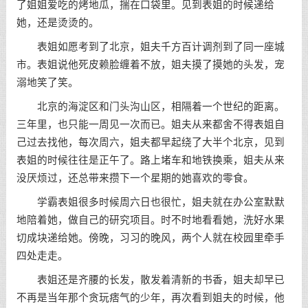
了姐姐爱吃的烤地瓜，揣在口袋里。见到表姐的时候递给
她，还是烫烫的。
表姐如愿考到了北京，姐夫千方百计调剂到了同一座城
市。表姐说他死皮赖脸缠着不放，姐夫摸了摸她的头发，宠
溺地笑了笑。
北京的海淀区和门头沟山区，相隔着一个世纪的距离。
三年里，也只能一周见一次而已。姐夫从来都舍不得表姐自
己过去找他，每次周六，姐夫都早起绕了大半个北京，见到
表姐的时候往往是正午了。路上堵车和地铁换乘，姐夫从来
没厌烦过，还总带来攒下一个星期的她喜欢的零食。
学霸表姐很多时候周六日也很忙，姐夫就在办公室默默
地陪着她，做自己的研究项目。时不时地看看她，洗好水果
切成块递给她。傍晚，习习的晚风，两个人就在校园里牵手
四处走走。
表姐还是齐腰的长发，散发着清新的书香，姐夫却早已
不再是当年那个贪玩痞气的少年，再次看到姐夫的时候，他