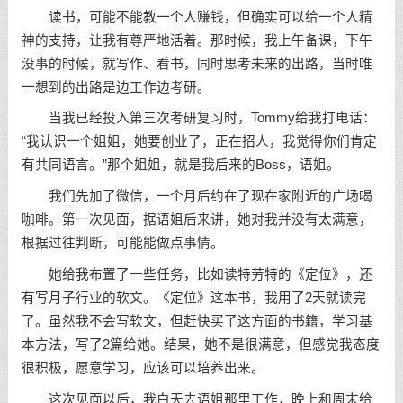
读书，可能不能教一个人赚钱，但确实可以给一个人精
神的支持，让我有尊严地活着。那时候，我上午备课，下午
没事的时候，就写作、看书，同时思考未来的出路，当时唯
一想到的出路是边工作边考研。
当我已经投入第三次考研复习时，Tommy给我打电话：
“我认识一个姐姐，她要创业了，正在招人，我觉得你们肯定
有共同语言。”那个姐姐，就是我后来的Boss，语姐。
我们先加了微信，一个月后约在了现在家附近的广场喝
咖啡。第一次见面，据语姐后来讲，她对我并没有太满意，
根据过往判断，可能能做点事情。
她给我布置了一些任务，比如读特劳特的《定位》，还
有写月子行业的软文。《定位》这本书，我用了2天就读完
了。虽然我不会写软文，但赶快买了这方面的书籍，学习基
本方法，写了2篇给她。结果，她不是很满意，但感觉我态度
很积极，愿意学习，应该可以培养出来。
这次见面以后，我白天去语姐那里工作，晚上和周末给