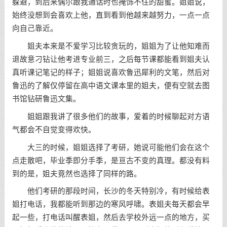
躲避，到后来偶尔跟我通话时也掩饰不住的甜蜜。姐姐说，
始终没想到会喜欢上他，直到看到他越来越努力，一点一点
向自己靠近。
姐夫本来是不爱学习比较贪玩的，姐姐为了让他知难而
退故意刁钻让他考进专业前三，之后每节课都能看到姐夫认
真听课记笔记的样子；姐姐说喜欢鲁迅犀利的文笔，然后对
鲁迅的了解仅停留在高中语文课本里的姐夫，便有空就去图
书馆钻研
鲁迅
文集。
姐姐跟我讲了很多他们的故事，爱着的时候聊起对方语
气都会不自觉变得欢快。
大三的时候，姐姐选择了考研，她说可能他们会在这个
点走散吧，毕业季即分手季，是亘古不变的真理。都没有料
到的是，姐夫竟然也选择了同样的路。
他们考研的那段时间，长沙的冬天特别冷，有时候给表
姐打电话，我都能听到那边的寒风呼啸。表姐夫每天都会早
起一些，打电话叫醒表姐，然后去学校外远一点的地方，买