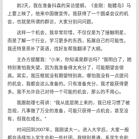
前2天，我在准备抖森的采访提纲，《金刚：骷髅岛》马
上要上映了，他来中国做宣传。我获得了一个圆桌会议的机
会，也就是所谓的群访，大家分别问问题。
这样一个机会，我非常珍惜，不仅仅是为了接触明星，
而是了解一个行业，
学习
更多的东西，拓展自己的可能性。
我还特意恶补了英语，找好友帮我翻译了大纲。
主办方提醒我：“小米，你知道是群访吗？”我明白了，她
特别害怕我失望，因为我准备得太充分了，可能期望会很
高。其实，我压根就没有期望特别高，哪怕我没有一点提问
的机会，我都会这么准备的。只有准备充分，我才能获得更
多。我不允许自己对待一个可能的机会，那么的不用心。
我跟助理七荷讲：“我从底层爬上来的，我已经习惯了被
忽视，凡事做了万全的准备，可能只获得一点机会，甚至没
有，但我在成长。”
时间回到2007年，我刚读大一。进入大学后，大家一般
都会选择加入学生会和一些社团。我特别普通，系学生会和