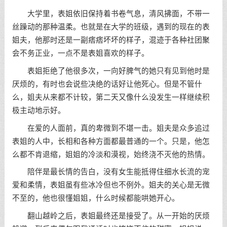
大学里，表姐依旧保持着书卷气息，清风拂面，不带一
丝躁动的那种温柔。也就是在大学的班级，遇到的现在的表
姐夫，他那时还是一副痞痞坏坏的样子，混迹于各种社团聚
会不务正业，一点不是表姐喜欢的样子。
表姐拒绝了他很多次，一向好脾气的她只有见到他时是
厌烦的，有时也会说些决绝的话好让他死心。但是不管什
么，姐夫从来都不计较，第二天又像什么没发生一样继续积
极主动地示好。
在爱的人面前，真的卑微到不堪一击。姐夫是众多追过
表姐的人中，长相和各种方面都最普通的一个。只是，他怎
么都不肯退缩，姐姐的冷淡和漠视，始终浇不灭他的热情。
陪伴是最长情的告白，没有女生能抵得住细水长流的宠
爱和柔情，表姐虽有些冰冷但也不例外。姐夫的关心是无微
不至的，他也很懂姐姐，什么时候都能哄她开心。
翻山越岭之后，表姐最终还是接受了。从一开始的厌烦