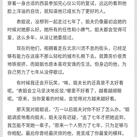
穿着一身合适的西装参加完心仪公司的复试，远远的看到他
脸上洋溢的
自信
，就知道他已成长为了更好的人。
表姐说，没想到一起走过七年了，姐夫仍像最初追她的
时候对她那么好。她所有的任性和小脾气，姐夫都会觉得可
爱，这么多年，从没让她委屈过。
现在的他们，相拥着走在北京川流不息的街头，已经足
够有能力在这座不那么轻松的城市扎根下去。就算房价很贵
地铁很挤，而姐姐也原本喜欢安逸的生活。但身边的他，为
自己努力了七年从没停歇过。
有时候我还会开玩笑，“唉，姐夫长的还真是不太好看
呢。”表姐会立马坚决地反驳,“哪里不好看了，越看越顺眼
呢。”原来，当你爱着的时候，会觉得对方越来越好看。
那天我对姐姐说，“万一以后姐夫对你不好了怎么办。”姐
姐调皮地看向姐夫，姐夫没有迟疑，“追了七年才把她追到，
我怎能不宠她一辈子。”原来一个人努力了七年，只为足够与
你相配。最后你曾经最厌烦的他，竟变成了你最爱的模样。