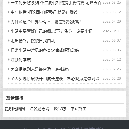
一生的安慰系列:今生我们相约携手爱情篇:前世五百
2023-03-25
次的回眸才换来今生的相遇
中年以后 把这四样经营好 就是在赚钱
2023-03-12
为什么这个世界少有人，愿意慢慢变富！
2022-04-29
生活中要管好自己的嘴,以下五条你一定要牢记
2025-12-11
走出低谷，摆脱自我内耗
2025-09-07
日常生活中常见的各类定律或经验总结
2025-06-05
赚钱的本质
2025-04-12
怎么拒绝别人是最合适、最礼貌?
2025-02-26
个人实现阶层跃升和成长逆袭，核心观点是做到以
2025-02-26
下八件事
友情链接
昆明电脑网
泊名励志网
聚宝坊
中专招生