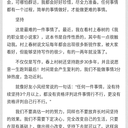
会，可哪怕群访，我都会好好珍惜，尽全力准备。任何事情
都有一个过程，简单的事情做好，才能做更难的事情。
坚持
这是最难的一件事情了。最近，我在看
村上春树
的《我
的职业是小说家》，这本书是自传性质的，其中有一点很触
动我。村上春树说文坛每年都会出现很多新锐作家，被大家
看好，但能够坚持写作的很少，有的一两年就没落了。
不仅仅是写作，春上村树还坚持跑步30多年，并且说愿
意一生跑到最后！时间是会产生复利的，我们不能做事情3分
钟热度，急功近利。
就像好友小风经常说的
一句话
：“任何一件事情，没有持
续坚持3个月以上，都没有资格评判这件事情行不行，更没有
资格评判自己行不行。”
我们不要高估一时的努力，同样也不要放弃长时间坚持
的效果。我们不需要下定决心，完全改变自己的生活，只要
在现有基础上，做出很小改变，坚持下去就可以了。这样容