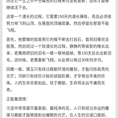
历在它一生之中十分痛苦的过程来壳变和更新，这样才能够
继续活下去。
这是一个漫长的过程，它需要150天的漫长锤炼，而且必须很
努力地飞到山顶，在悬崖的顶端筑巢，然后停留在那里不能
飞翔。
首先，他要做的就是用它的喙不断击打岩石，直到旧喙完全
脱落，然后经过一个较漫长的过程，静静的等侯新的喙长出
来，老鹰再把旧的羽毛一根一根地拔掉，等150天后长出新羽
毛，这时候，老鹰重新飞翔，从此得以再过30年的岁月。
同鹰一般，璞玉只有经过粗粝环境的雕刻，才能闪烁高贵的
光芒；河蚌只有经历沙砾的顽固折磨，才孕育出华美的珍
珠。人的生命亦是如此。怯于磨砺，生命将永远平庸而无
奇。
正能量感悟：
污泥中常常盛开最美丽、最纯净的花，人只有经过命运的雕
琢与磨砺才能够放射出耀眼的光芒。在人生的岔道口面前，