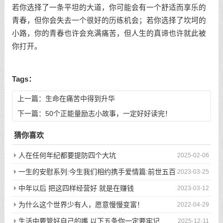
若你选择了一条平坦的大道，你可能会有一个舒适而享乐的
青春，但你会失去一个很好的历练机会；若你选择了坎坷的
小路，你的青春也许会充满痛苦，但人生的真谛也许就此被
你打开。
Tags：
上一篇：
生命在痛苦中得到升华
下一篇：
50个正能量励志小故事，一定好好读完！
猜你喜欢
人在任何年纪都要提防四个大坑
2025-02-06
一生的安慰系列:今生我们相约携手爱情篇:前世五百
2023-03-25
次的回眸才换来今生的相遇
中年以后 把这四样经营好 就是在赚钱
2023-03-12
为什么这个世界少有人，愿意慢慢变富！
2022-04-29
生活中要管好自己的嘴,以下五条你一定要牢记
2025-12-11