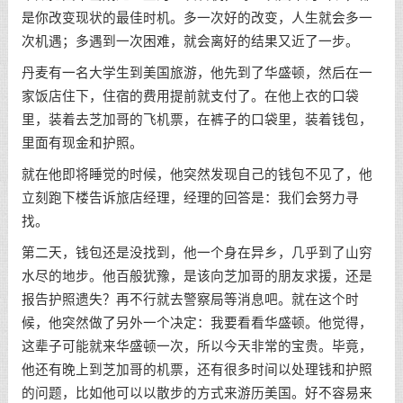
是你改变现状的最佳时机。多一次好的改变，人生就会多一
次机遇；多遇到一次困难，就会离好的结果又近了一步。
丹麦有一名大学生到美国旅游，他先到了华盛顿，然后在一
家饭店住下，住宿的费用提前就支付了。在他上衣的口袋
里，装着去芝加哥的飞机票，在裤子的口袋里，装着钱包，
里面有现金和护照。
就在他即将睡觉的时候，他突然发现自己的钱包不见了，他
立刻跑下楼告诉旅店经理，经理的回答是：我们会努力寻
找。
第二天，钱包还是没找到，他一个身在异乡，几乎到了山穷
水尽的地步。他百般犹豫，是该向芝加哥的朋友求援，还是
报告护照遗失？再不行就去警察局等消息吧。就在这个时
候，他突然做了另外一个决定：我要看看华盛顿。他觉得，
这辈子可能就来华盛顿一次，所以今天非常的宝贵。毕竟，
他还有晚上到芝加哥的机票，还有很多时间以处理钱和护照
的问题，比如他可以以散步的方式来游历美国。好不容易来