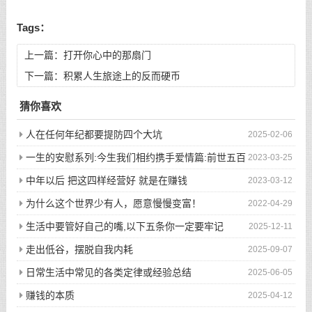
Tags：
上一篇：
打开你心中的那扇门
下一篇：
积累人生旅途上的反而硬币
猜你喜欢
人在任何年纪都要提防四个大坑
2025-02-06
一生的安慰系列:今生我们相约携手爱情篇:前世五百
2023-03-25
次的回眸才换来今生的相遇
中年以后 把这四样经营好 就是在赚钱
2023-03-12
为什么这个世界少有人，愿意慢慢变富！
2022-04-29
生活中要管好自己的嘴,以下五条你一定要牢记
2025-12-11
走出低谷，摆脱自我内耗
2025-09-07
日常生活中常见的各类定律或经验总结
2025-06-05
赚钱的本质
2025-04-12