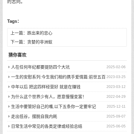
的志向。
Tags：
上一篇：
跌出来的忠心
下一篇：
贪婪的非洲蚁
猜你喜欢
人在任何年纪都要提防四个大坑
2025-02-06
一生的安慰系列:今生我们相约携手爱情篇:前世五百
2023-03-25
次的回眸才换来今生的相遇
中年以后 把这四样经营好 就是在赚钱
2023-03-12
为什么这个世界少有人，愿意慢慢变富！
2022-04-29
生活中要管好自己的嘴,以下五条你一定要牢记
2025-12-11
走出低谷，摆脱自我内耗
2025-09-07
日常生活中常见的各类定律或经验总结
2025-06-05