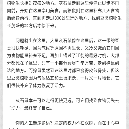
植物生长相对茂盛的地方。灰石鼠走到这里便停止脚步不再
向前，开始在这里享用美食。而獠鼠则在这里补充几天食物
后继续前行，直到再走过300公里远的地方，找到豆类植物生
长茂盛的地方后才停下来。
问题就出在这里。大量灰石鼠停在这里后，这一带的豆
类很快耗尽，因为气候等原因不再生长，又冷又饿的它们因
为食物能量补充不足，再加上错过了迁徙的最好时机，大部
分都死在了这里，只有一小部分费尽千辛万苦，走到獠鼠到
达的地方。而獠鼠虽然到达这里时都已瘦得皮包骨头，但这
里豆类植物因为气候适宜和土壤肥沃，一片又一片地长，它
们很快补充了体力恢复了活力。
灰石鼠本来可以走得更快更远，可它们找到食物便失去
了动力，最终害了自己。
你的人生能走多远？决定的权力不在双脚，而在于心中