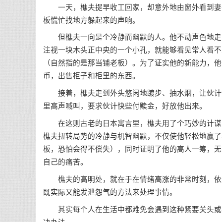
一天，樵夫提早收工回家，却意外地由窗外看到妻子
板慌忙找地方躲起来的声响。
但樵夫一向是个冷静而幽默的人。他不动声色地走向
注视一块木头正中央的一个小孔，就能够看见常人看不
（自然指的是那当铺老板）。为了证实他的新能力，他
币，出售柜子和柜里的东西。
接着，樵夫走到外头悠闲地踱步、抽水烟，让伙计慢
里高声喊叫，要求伙计快些付赎金，好放他出来。
在这则古老的日本寓言里，樵夫用了个巧妙的计谋，
樵夫扭转局势的冷静与机智幽默，不仅使他轻松地赢了
板，恐怕会得不偿失），同时证明了他的高人一筹，无
自己的痛苦。
樵夫的高明处，就在于在情绪高涨的非常时刻，依然
既实际又能发泄怨气的方法来处理事情。
其实每个人在生活中都难免会遇到这种紧要关头或突