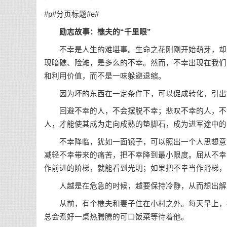
#p#分页标题#e#
励志故事
：樵夫的“千里眼”
不幸是人生的难堪事。
生命
之花刚刚开始萌芽，却
现暗礁、险滩，是多么的不幸。然而，不幸出现在我们
和利用价值，而不是一味躲避退缩。
因为坏的东西在一定条件下，可以促成转化，引出好
回避不幸的人，不会摆脱不幸；悲叹不幸的人，不会
人，才能使其成为走向成熟的垫脚石，成为进军途中的
不幸降临，犹如一面镜子，可以照出一个人思想意志
减轻不幸带来的痛苦，把不幸降到最小限度。屈从不幸
作前进的阶梯，就能看到光明；如果把不幸当作滑梯，
人越是在危急的时候，越要保持冷静，从而想出解
从前，有个樵夫和妻子住在小村之外。每天早上，樵
总会煮好一桌热腾腾的可口饭菜等待着他。