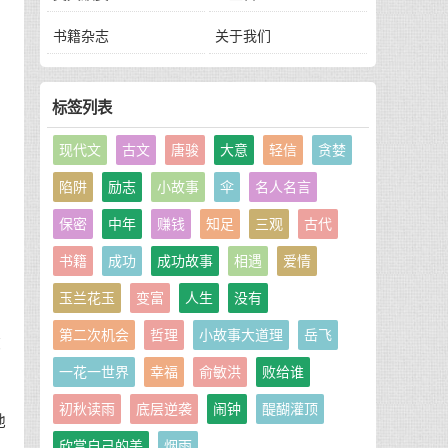
名
书籍杂志
关于我们
。
标签列表
现代文
古文
唐骏
大意
轻信
贪婪
陷阱
励志
小故事
伞
名人名言
保密
中年
赚钱
知足
三观
古代
书籍
成功
成功故事
相遇
爱情
玉兰花玉
变富
人生
没有
第二次机会
哲理
小故事大道理
岳飞
做
一花一世界
幸福
俞敏洪
败给谁
初秋读雨
底层逆袭
闹钟
醍醐灌顶
他
欣赏自己的美
烟雨