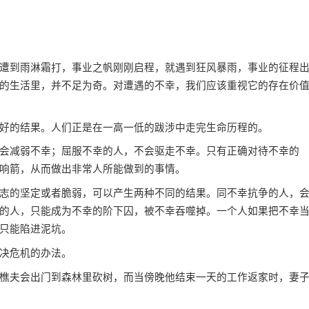
遭到雨淋霜打，事业之帆刚刚启程，就遇到狂风暴雨，事业的征程
的生活里，并不足为奇。对遭遇的不幸，我们应该重视它的存在价
的结果。人们正是在一高一低的跋涉中走完生命历程的。
减弱不幸；屈服不幸的人，不会驱走不幸。只有正确对待不幸的
响箭，从而做出非常人所能做到的事情。
的坚定或者脆弱，可以产生两种不同的结果。同不幸抗争的人，
的人，只能成为不幸的阶下囚，被不幸吞噬掉。一个人如果把不幸
只能陷进泥坑。
决危机的办法。
夫会出门到森林里砍树，而当傍晚他结束一天的工作返家时，妻