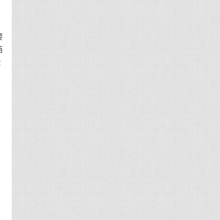
老
要
西
金
柜
理
个
解