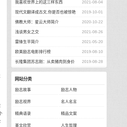
我喜欢世界上的这三样东西
2021-08-04
了
现代文翻译成古文,你是否也被惊艳
2019-10-01
到了
佛教大师：星云大师简介
2020-10-22
浅谈男女之交
2021-08-26
雷锋生平简介
2021-05-20
欧美励志电影排行榜
2019-08-10
长隆集团苏志刚：从卖猪肉到身价
2019-08-28
有
130亿，他的秘诀是？
落
网站分类
励志故事
励志人物
制
励志视界
名人名言
浮
精典语录
精品文案
个
公
美文欣赏
人生哲理