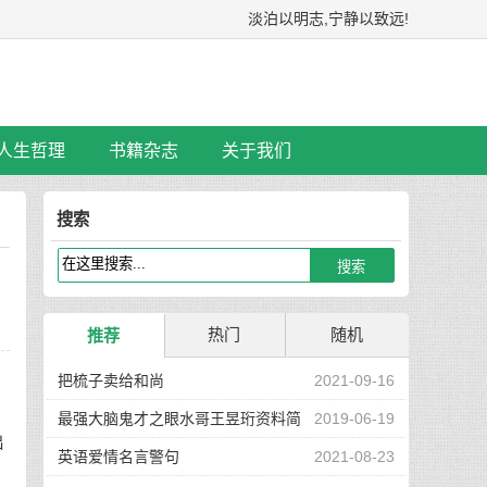
淡泊以明志,宁静以致远!
人生哲理
书籍杂志
关于我们
搜索
热门
随机
推荐
把梳子卖给和尚
2021-09-16
最强大脑鬼才之眼水哥王昱珩资料简
2019-06-19
出
介
英语爱情名言警句
2021-08-23