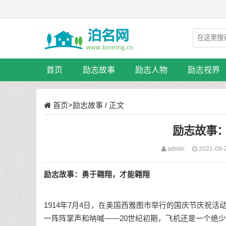
首页
励志故事
励志人物
励志视界
首页
>
励志故事
/ 正文
励志故事
admin
2021-08-
励志故事
：勇于翱翔，才能翱翔
1914年7月4日，在美国西雅图市举行的
国庆节
庆祝活
一阵阵掌声和呐喊——20世纪初期，飞机还是一个绝