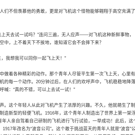
人们不但羡慕他的勇敢，更是对飞机这个怪物能够翱翔于高空充满
飞上天去试一试吗？”连问三遍，无人应声——对飞机这种新鲜事物，
空中，上不着天下不挨地，谁知道它会不会摔下来？
生，我想我可以同你一起飞上天！”
中做着各种精彩的动作。那个青年人尽管平生第一次飞上天，心里
机的每一个动作。20分钟过后，在人们的欢呼声中，飞机稳稳地降
呼喊：“真的不错，可以上去试一试！”
声。这个年轻人从此对飞机产生了浓厚的兴趣。不久，他就萌生了
制造新型的轻便飞机。1916年，这个青年人制造出了世界上第一架
青年人亲自驾着自己研制的飞机进行飞行试验，一举
成功
！此后，这
1917年改名为“波音公司”。这个敢于挑战蓝天的青年人就是“波音”