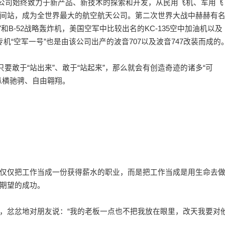
音公司始终致力于新产品、新技术的探索和开发，从民用飞机、军用飞
间站，成为全世界最大的航空航天公司。第二次世界大战中赫赫有
47和B-52战略轰炸机，美国空军中比较出名的KC-135空中加油机以及
机“空军一号”也是由该公司出产的波音707以及波音747改装而成的
要敢于“站出来”、敢于“站起来”，那么就会有创造奇迹的诸多“可
纵横驰骋、自由翱翔。
仅把工作当成一份获得薪水的职业，而是把工作当成是用
生命
去
期望的
成功
。
忿忿地对朋友说：“我的老板一点也不把我放在眼里，改天我要对