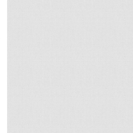
出
值
会
当
子