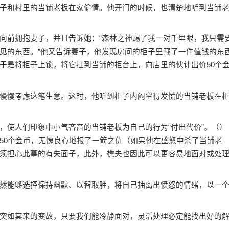
和村里的当铺老板在家偷情。他开门的时候，也清楚地听到当铺
前拥抱妻子，并且告诉她：“森林之神赐了我一对千里眼，我只需
见的东西。”他又告诉妻子，他发现房间的柜子里藏了一件值钱的东
于是将柜子上锁，将它扛到当铺的柜台上，向店里的伙计出价50个
慢考虑这笔生意。这时，他听到柜子内闷窒得发慌的当铺老板在
使人们印象中小气吝啬的当铺老板为自己的行为“付出代价”。（
）
50个金币，无愧良心地报了一箭之仇（如果他在盛怒中杀了当铺老
须担心此事的有失面子，此外，樵夫也因此可以更容易地面对或处
能够选择保持幽默、以智取胜，将自己抽离出愤怒的情绪，以一
如其来的变故，只要我们能冷静面对，灵活处理必定能找出好的