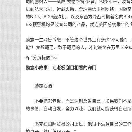
司的创始人——威廉·爱德华特·波音。90多年来，波
机到航天飞机、运载火箭、全球通信卫星网络、国际空
的B-17、B-29轰炸机，以及东西方冷战时期着名的B-
E-3预警机均是波音公司的产品，就连美国总统乘坐的专
励志一生网告诉您：不管这个世界上有多少“不可能”，只
能”！
梦想
翱翔、敢于翱翔的人，才能最终在万里长空
#p#分页标题#e#
励志小故事
：让老板刮目相看的窍门
励志心语：
不要抱怨老板，而是深刻反省自己。如果我们不是仅
的事情，自动自发，全力以赴，我们就可能获得自己所
杰克在国际贸易公司上班，他很不满意自己的工作，
拍桌子，然后辞职不干。”