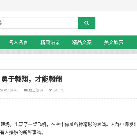
名人名言
精典语录
精品文案
美文欣赏
：勇于翱翔，才能翱翔
24 05:34:48
励志故事
245 ℃
动现场，出现了一架飞机，在空中做着各种精彩的表演。人群中爆发
少有人接触的新鲜事物。