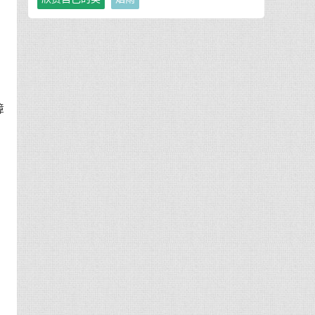
障
，
，