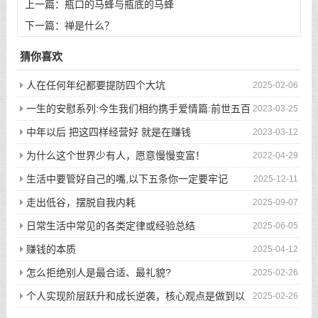
上一篇：
瓶口的马蜂与瓶底的马蜂
下一篇：
禅是什么？
猜你喜欢
人在任何年纪都要提防四个大坑
2025-02-06
一生的安慰系列:今生我们相约携手爱情篇:前世五百
2023-03-25
次的回眸才换来今生的相遇
中年以后 把这四样经营好 就是在赚钱
2023-03-12
为什么这个世界少有人，愿意慢慢变富！
2022-04-29
生活中要管好自己的嘴,以下五条你一定要牢记
2025-12-11
走出低谷，摆脱自我内耗
2025-09-07
日常生活中常见的各类定律或经验总结
2025-06-05
赚钱的本质
2025-04-12
怎么拒绝别人是最合适、最礼貌?
2025-02-26
个人实现阶层跃升和成长逆袭，核心观点是做到以
2025-02-26