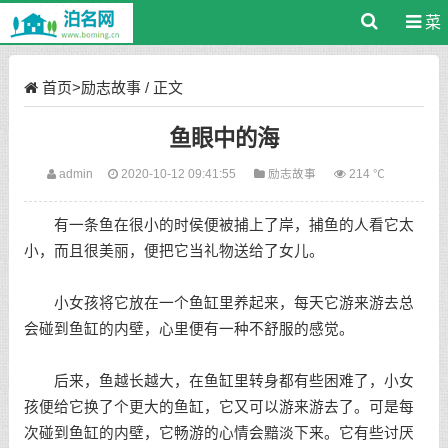
菜
单
首页
>
励志故事
/ 正文
鱼眼中的海
admin
2020-10-12 09:41:55
励志故事
214 ℃
有一条鱼在很小的时侯便被捕上了岸，捕鱼的人看它太
小，而且很美丽，便把它当礼物送给了女儿。
小女孩将它放在一个鱼缸里养起来，每天它游来游去总
会碰到鱼缸的内壁，心里便有一种不舒服的感觉。
后来，鱼越长越大，在鱼缸里转身都有些困难了，小女
孩便给它换了个更大的鱼缸，它又可以游来游去了。可是每
次碰到鱼缸的内壁，它畅游的心情会黯淡下来。它有些讨厌