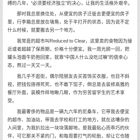
缚的几年，“必须要经济独立”的决心，让我的生活格外艰辛。
那时我总是换住处，从便宜的房子迁徙去更便宜的房子
里，行李箱总是放在墙角，处于半打开的状态，因为说不定
什么时候，就要搬去另一个地方。
我常逛的超市叫Reduced to Clear，这里卖的食物因为接
近或者超越了保质期，价格十分便宜。我一周光顾一回，把
罐头泡面牛奶抱回家，就靠“中国人什么没吃过嘛”的侥幸心
态，熬过一天又一天。
我几乎不逛街，偶尔陪朋友去买首饰买衣服，也目不斜
视，把钱包捂得死死，也不敢下馆子，倒总是去装修高雅的
餐厅外面，装模作样地瞅几眼，作为穷苦留学生的艺术享
受。
我最奢侈的物品是一辆九六年的尼桑车，它带我去便宜
的超市、加油站，带我去学校和打工的地方，就在这嘈杂的
人间里，为我扒拉出一块块落脚地，是我最贴心而乖巧的伙
伴，可它那关不紧的门，和每周要打气的轮胎，却让它也随