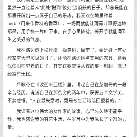
虽然一直过着从“此处”搬到“彼处”流浪般的日子，却总是能在
那里开辟出一点属于自己的乐趣，我喜欢在地里种着
herb（用来作香料的香草），一场雨就能让薄荷叶窜得遍地
都是，用手掐一片叶下来，在手心里搓捻，摊开手就能闻到
生之美好的气息。
我在路边树上摘柠檬，摘黄桃，摘李子，要是碰上有处
理家庭大型垃圾的日子，还能在路边捡点实用的家具。这看
似依旧在穷着的日子，其实在我变得从容的那一刻起，就已
经富有无比。
严歌苓在《波西米亚楼》里，讲起自己在芝加哥的一段
辛苦经历，说道自己在那贫穷的两年中，获得五个文学奖，
不禁感慨，“人在最失意时，竟是被生活暗暗回报着的。”
我读着这位伟大的女作家的故事，心里久久地不能平
静，我也感谢我的穷苦生活，在岁月中为我滋长了全部的力
量。