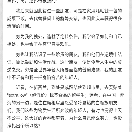
里扎了窝，还扎得狠狠的？
我后来就因此错过一些朋友，可是在家用几毛钱一包的
咸菜下饭，去代替餐桌上的觥筹交错，也因此庆幸获得很多
清醒的时间。
穷为我的独处，造就了绝佳条件，我学会了如何和自己
相处，也学会了在穷里自寻欢乐。
穷也让我结识了一些珍贵的朋友，我和他们在逆境中结
识，彼此鼓劲和生活作战，这些朋友，便是今后人生中的莫
逆之交。穷是全世界年轻人所要面临的普遍难题，我的朋友
中不乏有和我一样身陷穷苦的年轻人。
近看，在新西兰，到处是成群结伙到超市里，去买贴着
“extra low”（超低价）标签食品的留学生；远看，在中国，那
海的另一边，是住在廉租房里忍受冬冷夏热的白领族朋友
们。我们这些为物质生活所奔波的年轻人，有时也觉得上天
不公平，这大好的青春都穷着，为什么自己那么努力，也没
挣扎出个所以然？