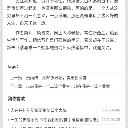
穷让我知道，穷并不可怕，咸菜馒头白稀粥的日子，要
是热切得过起来，也没有那么糟糕，可怕的是，一个人从这
穷里熬不出一点意义，一点道理，那还真是辜负了这么好的
人生，白来了这一遭。
作者简介：杨熹文，网上人称老杨，常住新西兰，热爱
生活与写作，相信写作是门孤独的手艺，意义却在于分享。
新书《请尊重一个姑娘的努力》火热销售中，欢迎关注。
Tags：
上一篇：
张雨绮：从30岁开始，美出新高度
下一篇：
以前我是一个二流毕业生，现在我是一流企业家
猜你喜欢
人在任何年纪都要提防四个大坑
2025-02-06
一生的安慰系列:今生我们相约携手爱情篇:前世五百
2023-03-25