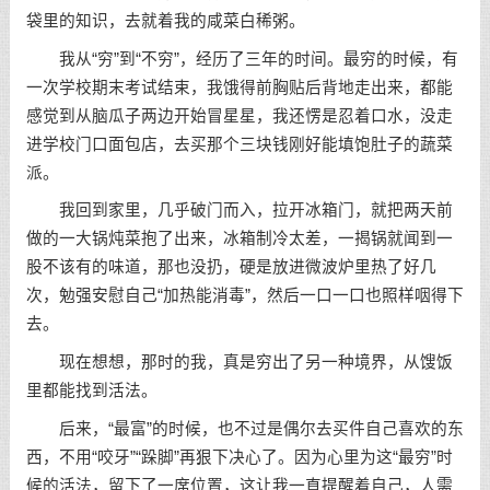
袋里的知识，去就着我的咸菜白稀粥。
我从“穷”到“不穷”，经历了三年的时间。最穷的时候，有
一次学校期末考试结束，我饿得前胸贴后背地走出来，都能
感觉到从脑瓜子两边开始冒星星，我还愣是忍着口水，没走
进学校门口面包店，去买那个三块钱刚好能填饱肚子的蔬菜
派。
我回到家里，几乎破门而入，拉开冰箱门，就把两天前
做的一大锅炖菜抱了出来，冰箱制冷太差，一揭锅就闻到一
股不该有的味道，那也没扔，硬是放进微波炉里热了好几
次，勉强安慰自己“加热能消毒”，然后一口一口也照样咽得下
去。
现在想想，那时的我，真是穷出了另一种境界，从馊饭
里都能找到活法。
后来，“最富”的时候，也不过是偶尔去买件自己喜欢的东
西，不用“咬牙”“跺脚”再狠下决心了。因为心里为这“最穷”时
候的活法，留下了一席位置，这让我一直提醒着自己，人需