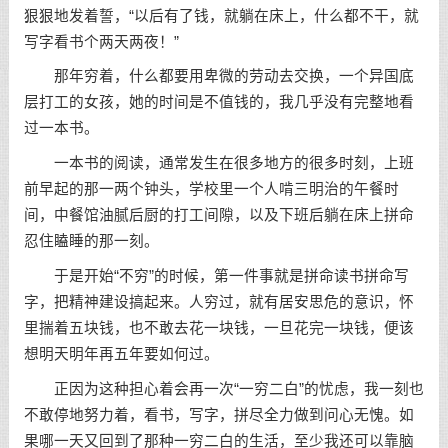
狠狠地发着誓，“以后有了钱，就躺在床上，什么都不干，就
写字看书个两天两夜！”
那年穷着，什么都要用卑微的劳动去交换，一个异国底
层打工的女孩，她的时间是不值钱的，我几乎没有完整地看
过一本书。
一本书的阅读，通常发生在很多地方的很多时刻，上班
前早起的那一两个钟头，学校里一个人啃三明治的午餐时
间，中餐馆油腻后厨的打工间隙，以及下班后躺在床上拼命
忍住瞌睡的那一刻。
于是开始“不穷”的时候，第一件事就是拼命读书拼命写
字，把精神建设搞起来。人穷过，就有居安思危的意识，怀
里揣着五块钱，也不敢去花一块钱，一旦花完一块钱，便该
想明天明年再五年要如何过。
正因为这种担心着会再一次“一穷二白”的忧虑，我一刻也
不敢停地努力着，看书，写字，拼尽全力做到问心无愧。如
果哪一天又回到了那种一穷二白的生活，至少我还可以靠脑