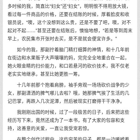
多时候的我，简直比“妇女”还“妇女”，明明恨不得用放大镜，
看过每一件商品的价格，还要在结账的时候，厚着脸皮和收
银员说，“噢，这个没想到这么贵，还是不要了吧，噢，对不
起对不起……”甚至还要在结账后，懊恼地想，“若是等到周末
早上，农民集市开张时去买，是不是就会便宜许多。”
如今的我，那副拧着脑门精打细算的神情，和十几年前
在街边和水果贩子大声嚷嚷的妈，完完全全地重合在一起，
她火眼金睛的扫价能力，和口若悬河的砍价技术，我不仅老
老实实地继承，甚至比她更胜一筹。
十几年前那个抱着肩膀，袖手旁观一场场砍价战争的少
女，那副潇洒的脾气哪儿去啦？哦，她那脾气挨了生活的几
记巴掌，再跌入几次泥潭，然后被现实打磨得干干净净。
我刚刚出国的时候，过了一段极苦的日子，后来把这些
经历写下来，竟然还成为了一本书，有了大家的包容和支
持，这善意的关爱，一直让我受宠若惊。
在整个创作过程中，这些穷苦的日子，都是一边唏嘘着