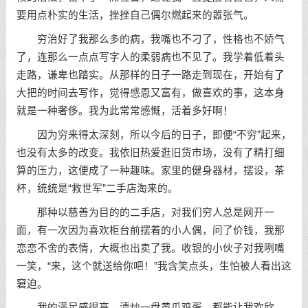
要用点朴实的生活，挫挫自己偶尔燃起来的嚣张气。
穷治好了我那么多的病，我嘴也不刁了，性格也不娇气
了，连那么一点点写字人的柔弱病也不见了。我学着低着头
走路，谦卑也踏实。从那样的日子一路走到现在，开始有了
大把的时间去写作，觉得感恩又富有，做喜欢的事，这本身
就是一种奢侈。我为此常常感慨，活着多好啊！
因为穷来得太深刻，所以今后的日子，即便“不穷”起来，
也没有太多的改变。我依旧热爱逛旧货市场，没有了精打细
算的压力，这便成了一种趣味。家里的健身器材，摆设，茶
杯，统统是“救世军”二手店淘来的。
那种以慈善为目的的二手店，对我们穷人总是网开一
面，有一次因为喜欢柜台前摆着的小人偶，问了价钱，我那
恋恋不舍的表情，大概也出卖了我。收银的小伙子对我咧嘴
一笑，“来，这个就送给你吧！”我含笑点头，生怕被人看出这
窘迫。
我的满足感很高，清炒一盘黄瓜鸡蛋，都能让我欢欣。