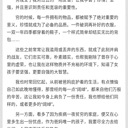
穷成全了我对过去的一场反省，让我学会了珍惜，坚
强，并且意识到责任和宽容的重要性。
穷的时候，每一件拥有的物品，都被赋予了绝对重要的
意义，珍惜就成为了必备的品质。一件破洞再补好的衣服，
一双一年四季都穿着的鞋子，一个样式简单却结实无比的背
包……
这些之前常常让我滥用或丢弃的东西，就成了此刻并肩
的战友，它们忠实可靠，朴素踏实，也帮我剔除了曾存于心
里的虚荣，也让我在这样物质并不充裕的环境下，知道了女
孩子要坚强，更要自强的大智慧。
我也时常回忆起，从前被爸妈庇护着的生活，有点懊恼
自己如此晚地懂得，那曾经的每一点“阔绰”，都来自他们万般
的辛苦，这让我如今身上肩负了一份责任，我也想给他们同
样的，或者更多的“阔绰”。
另一方面，看多了因为疾病一夜贫穷的家庭，便又在心
里多生出一份忧虑，作为爸妈唯一的孩子，我要尽全力去给