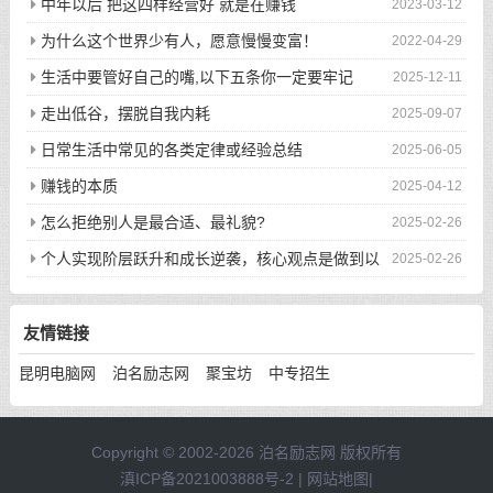
次的回眸才换来今生的相遇
中年以后 把这四样经营好 就是在赚钱
2023-03-12
为什么这个世界少有人，愿意慢慢变富！
2022-04-29
生活中要管好自己的嘴,以下五条你一定要牢记
2025-12-11
走出低谷，摆脱自我内耗
2025-09-07
日常生活中常见的各类定律或经验总结
2025-06-05
赚钱的本质
2025-04-12
怎么拒绝别人是最合适、最礼貌?
2025-02-26
个人实现阶层跃升和成长逆袭，核心观点是做到以
2025-02-26
下八件事
友情链接
昆明电脑网
泊名励志网
聚宝坊
中专招生
Copyright © 2002-2026 泊名励志网 版权所有
滇ICP备2021003888号-2
|
网站地图
|