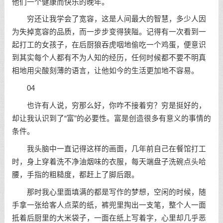
他们一个健康而快乐的晚年。
穷还让我学会了宽容，这是人间最大的智慧，多少人因
为失掉宽容的品质，而一步步变得狭隘。记得有一次看到一
起打工的女孩子，在后厨狼吞虎咽地偷吃一个鸡蛋，便意识
到其实每个人都有不为人知的经历，任何时候都不要不明真
相地用尖酸刻薄的语言，让他如今的生活更加地不容易。
04
也许有人说，穷那么好，你咋不接着穷？穷是挺好的，
却让我认识到了“富”的必要性。富是创造很多有意义的事情的
条件。
我头脑中一直记得这样的画面，几年前自己在餐馆打工
时，身上穿着洗不净油烟味的衣服，每天端盘子洗碗点头哈
腰，手指的粗糙度，都赶上了脚后跟。
那时我心里面填满的都是写作的梦想，空闲的时候，随
手拿一张给客人点菜的纸，裤兜里掏出一支笔，整个人一面
抵着后厨里的大米袋子，一面在纸上写着字，心里却几乎恶