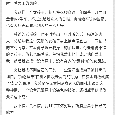
时冒着罢工的风险。
我这样一个女孩子，把几件衣服穿遍一年四季，开面目
全非的x手车，不是没遭过别人的白眼。再阶级平等的国家，
也有人热衷着看出别人的三六九等。
餐馆的老板娘，时不时挤出一些难听的话，喝酒的客
人，总想从我这个无助的女孩子身上捞点便宜占，一同读书
的富有同桌，捏着鼻子避开我身上的油烟味，有些聊得不错
的男孩子，仿若也躲着我，生怕我爱上他们或是他们爱上
我，然后我变成个没有绿卡、没有身家的“累赘”般的女朋友。
穷让我找不到自己的同类，一些爱好也成为了被排斥的
理由，“痴迷读书”在富人阶级是高尚的行为，在贫困阶级就成
了“装x”的表现，我总是在无意间从身边人的面孔上读到这一
种神情，一个没背景没绿卡没姿色的姑娘，还指望靠读书改
变命运不成？
我不信，真不信，我非得在这穷里，折腾点属于自己的
能力。