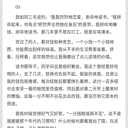
03
就如同三毛说的，“轰轰烈烈地恋爱，舍命地读书。”我拼
命起来，也有点“把世界全然抛在身后”的意思，我拼命地赚
钱，拼命地读书，那几年里不是在打工，就是在啃课本。
穷过了的人，都对钱有种贪恋，一个小钱一个小钱地
攒，也能攒出别样的味道。我从不多的生活费里省着，挤
着，压榨着，这穷竟然也让我琢磨出了点儿逆境的价值。
读书那阵子，同学间总是组织聚会，我这个曾经爱好吃
喝的人，去了几次，就再也负担不起。假装的体面，总是让
我的钱包很难堪，每次结账后都要挣扎着想，这付一百多纽
币去享受一餐的愉悦是否值得，然后面对第二天早上醒来时
的懊恼，这每一分不明不白花出去的钱，都没尽到它原本的
用途。
我有时候觉得好气又好笑，“一分钱掰成两半花”，这不是
我姥姥那个年代的习惯吗？什么时候也跟着我出了国，在这