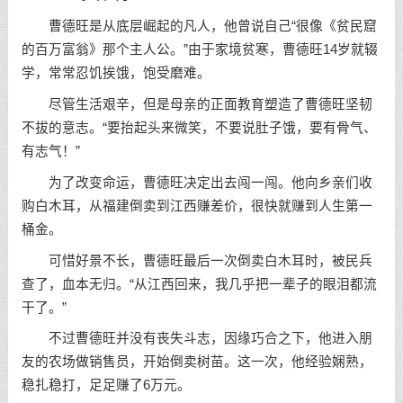
曹德旺是从底层崛起的凡人，他曾说自己“很像《贫民窟
的百万富翁》那个主人公。”由于家境贫寒，曹德旺14岁就辍
学，常常忍饥挨饿，饱受磨难。
尽管生活艰辛，但是母亲的正面教育塑造了曹德旺坚韧
不拔的意志。“要抬起头来微笑，不要说肚子饿，要有骨气、
有志气！”
为了改变命运，曹德旺决定出去闯一闯。他向乡亲们收
购白木耳，从福建倒卖到江西赚差价，很快就赚到人生第一
桶金。
可惜好景不长，曹德旺最后一次倒卖白木耳时，被民兵
查了，血本无归。“从江西回来，我几乎把一辈子的眼泪都流
干了。”
不过曹德旺并没有丧失斗志，因缘巧合之下，他进入朋
友的农场做销售员，开始倒卖树苗。这一次，他经验娴熟，
稳扎稳打，足足赚了6万元。