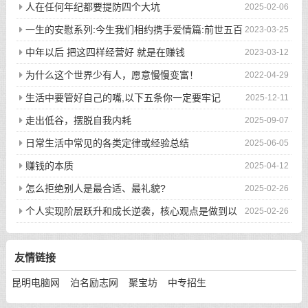
人在任何年纪都要提防四个大坑
2025-02-06
一生的安慰系列:今生我们相约携手爱情篇:前世五百
2023-03-25
次的回眸才换来今生的相遇
中年以后 把这四样经营好 就是在赚钱
2023-03-12
为什么这个世界少有人，愿意慢慢变富！
2022-04-29
生活中要管好自己的嘴,以下五条你一定要牢记
2025-12-11
走出低谷，摆脱自我内耗
2025-09-07
日常生活中常见的各类定律或经验总结
2025-06-05
赚钱的本质
2025-04-12
怎么拒绝别人是最合适、最礼貌?
2025-02-26
个人实现阶层跃升和成长逆袭，核心观点是做到以
2025-02-26
下八件事
友情链接
昆明电脑网
泊名励志网
聚宝坊
中专招生