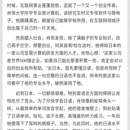
时候，互联网事业蓬蓬勃勃，造就了一个又一个创业传奇。
肖恒大学所学专业是计算机，读研究生时又专攻软件与微电
子，他踌躇满志，期望自己能够学有所用，在互联网领域开
创出属于自己的一片天地。
然而踏入社会，肖恒发现，除了满脑子的专业知识，自
己两手空空，想要创业，何其容易!恰在这时，他得知日本的
一家公司急需计算机研发方面的人才。肖恒心想：“这家公司
是世界500强企业，如果自己能在那里积累一些，肯定会对以
后的创业有所帮助。”去日本，首先要懂日语，但是肖恒除了
简单的问候，连一句完整的日语也不会讲。所幸的是这家公
司看中了他的专业水平，破例录用了他。
初到日本，一切都很艰难，特别是语言方面的障碍让肖
恒吃尽了苦头。为了尽快学会日语，肖恒像蚂蚁啃骨头一
样，从最简单的单词发音学起，他的宿舍墙壁上，到处贴满
了日语单词，短句。由于长期、高强度的听力练习，一年后
他便落下了耳鸣的病根子。当然，与此同时，他的日语水平