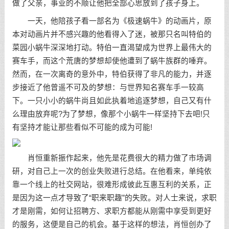
做了父亲，事业的不顺让他把全部心思放到了孩子身上。
一天，他陪孩子看一部名为《极速蜗牛》的动画片，原
本对动画片并不感兴趣的他看得入了迷，被那只名叫特伯的
菜园小蜗牛深深地打动。特伯一直渴望成为世界上最伟大的
赛车手，而这个荒唐的梦想却使他遭到了蜗牛族群的唾弃。
然而，在一次离奇的意外中，特伯获得了非凡的能力，并逐
步接近了他曾遥不可及的梦想：与世界知名赛车手一较高
下。一只小小的蜗牛尚且如此执着地追逐梦想，自己又有什
么理由放弃呢?为了梦想，像那个小蜗牛一样坚持下去吧!只
有坚持才能让那些看似不可能的成为可能!
肖恒重新振作起来，他先是花费很大的精力做了市场调
研，对自己上一次的创业失败进行总结。在他看来，单纯依
靠一个线上的社交网站，很难形成彼此互惠互利的关系，正
是因为这一点才导致了“职来职趣”的失败。对人士来说，求职
才是刚需，如何让招聘方、求职方都能从刚需中享受到更好
的服务，这便是自己的机会。基于这样的想法，肖恒创办了