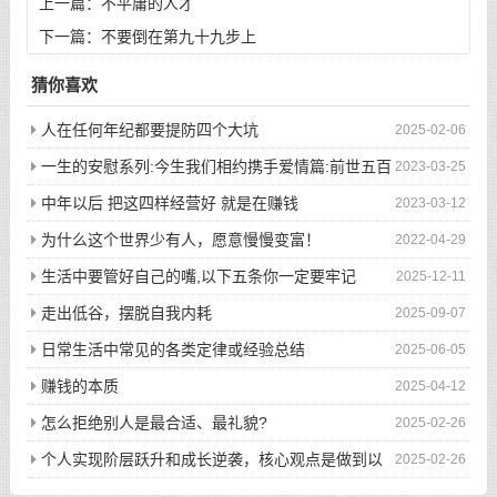
上一篇：
不平庸的人才
下一篇：
不要倒在第九十九步上
猜你喜欢
人在任何年纪都要提防四个大坑
2025-02-06
一生的安慰系列:今生我们相约携手爱情篇:前世五百
2023-03-25
次的回眸才换来今生的相遇
中年以后 把这四样经营好 就是在赚钱
2023-03-12
为什么这个世界少有人，愿意慢慢变富！
2022-04-29
生活中要管好自己的嘴,以下五条你一定要牢记
2025-12-11
走出低谷，摆脱自我内耗
2025-09-07
日常生活中常见的各类定律或经验总结
2025-06-05
赚钱的本质
2025-04-12
怎么拒绝别人是最合适、最礼貌?
2025-02-26
个人实现阶层跃升和成长逆袭，核心观点是做到以
2025-02-26
下八件事