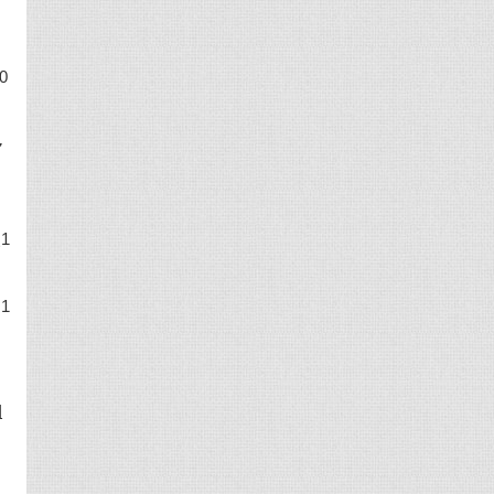
0
多
1
1
组