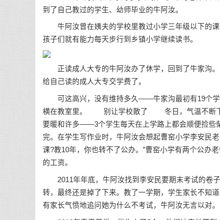
到了自己教过的学生、幼师毕业的牛阿汝。
牛阿汝曾在姨夫的学校里教过小学三年级以下的课程
孩子们就有能力每天步行到乡镇小学继续读书。
正读成人大专的牛阿汝办了休学，回到了牛家沟。虽
给自己读的成人大专交学费了。
可这高兴，没有维持多久——牛家沟最初有19个学生
横在教室里。 别让学校散了 冬日，气温不断下降
要暖和许多——3个学生每天在上学路上都会顺便捡些
完。在学生写作业时，牛阿汝会想起曹窑小学李安民老
课?教10年，你也转不了公办。”曹窑小学有两个公办
的工资。
2011年年底，牛阿汝找到李安民要期末考试的卷子
转，最终还是掉了下来。教了一学期，学生家长不知道
有家长气愤地追问她为什么不考试，牛阿汝无言以对。