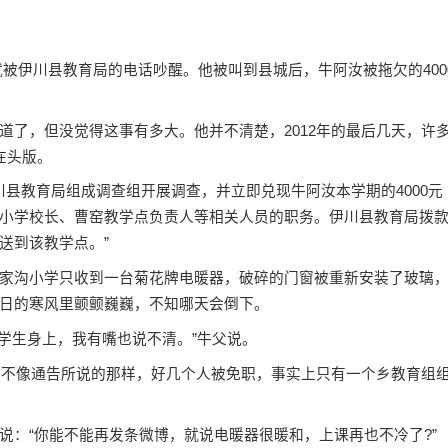
就被伊川县教育局的电话吵醒。他被叫到县城后，牛阿汝被拖欠的400
，但没觉得这事有多大。他并不清楚，2012年的最后几天，许
在头版。
县教育局组成调查组开展调查，并立即兑现牛阿汝本学期的4000元
小学校长、曹窑教学点负责人等相关人员的职务。伊川县教育局拨款
送到该教学点。”
沟小学只收到一台菊花牌电暖器，破碎的门窗被重新安装了玻璃，
日的寒风里颤颤巍巍，不知哪天会倒下。
学生身上，我有嘴也说不清。”牛父说。
不像通告所说的那样，好几个人被免职，事实上只有一个乡教育组
：“你能不能再发条微博，就说电暖器很暖和，上课再也不冷了?”