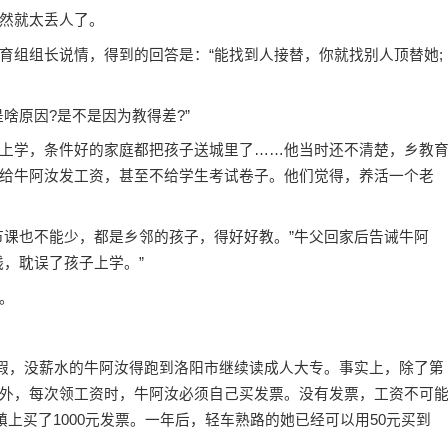
然就太丢人了。
组组长说情，得到的回答是：“能找到人接替，你就找别人顶替她;
原因?是不是因为教得差?”
学，条件好的家庭都把孩子送城里了……他当时还不清楚，乡教
给牛阿汝发工资，甚至不给学生考试卷子。他们觉得，养活一个老
课也不能少，都是乡邻的孩子，得好好教。”牛父回家后告诫牛阿
，耽误了孩子上学。”
。
假，没薪水的牛阿汝得跑到洛阳市继续读成人大专。事实上，除了第
外，每次领工资时，牛阿汝必须自己买发票。没有发票，工资不可
镇上买了1000元发票。一年后，轻车熟路的她已经可以用50元买到