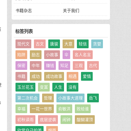
书籍杂志
关于我们
们
孩
标签列表
现代文
古文
唐骏
大意
轻信
贪婪
陷阱
励志
小故事
伞
名人名言
保密
中年
赚钱
知足
三观
古代
书籍
成功
成功故事
相遇
爱情
世
玉兰花玉
变富
人生
没有
第二次机会
哲理
小故事大道理
岳飞
3
幸福
一花一世界
俞敏洪
败给谁
初秋读雨
底层逆袭
闹钟
醍醐灌顶
欣赏自己的美
烟雨