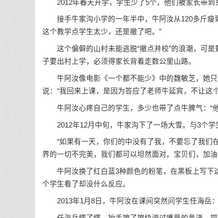
2012年春天开学，学生少了5个，他们被家长带到
接手牛家沟小学的一年半中，牛阿汝从120多斤瘦到
这个教学点学生太少，还是撤了吧。”
这个偏僻的山村未能逃脱“撤点并校”的浪潮，可是
子要出村上学，必须得家长背着走数公里山路。
牛阿汝像电影《一个都不能少》中的魏敏芝，她只认
说：“我回来上课，是因为答应了老师牛延宾，不让这
牛阿汝心疼自己的学生，多少也带了点牛脾气：“他
2012年12月中旬，牛家沟下了一场大雪。与3个
“如果有一天，你们的中没有了我，不要忘了我们在
界的一切不完美，我们都可以坦然面对。宝贝们，加油!
牛阿汝换了红白蓝3种颜色的粉笔，在黑板上写下这
个学生看了却没什么反应。
2013年1月8日，牛阿汝在课间突然问学生任海岳：
任海岳愣了愣，抬手擦了擦快流过嘴唇的鼻涕，捏着