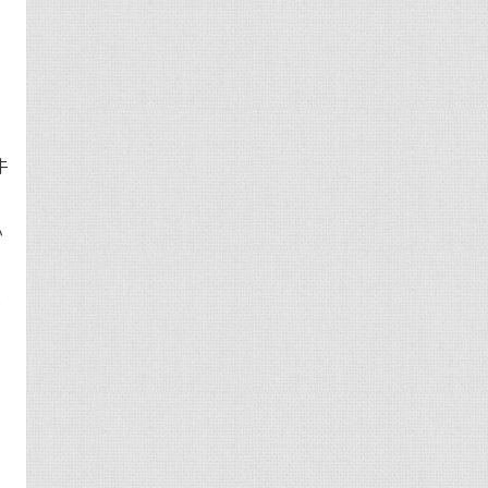
牛
办
她
牛