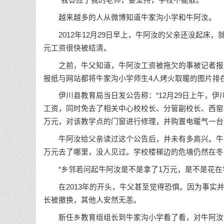
“我答应了我的老师，要坚持，学校不能散。”
越来越多的人从微博知道牛家沟小学和牛阿汝。
2012年12月29日早上，牛阿汝的父亲还没起床，
元工资很快被结清。
之前，牛父知道，牛阿汝工资被拖欠的事被记者报道了
报纸与网站都将牛家沟小学师生4人烤火取暖的图片排
伊川县教育局当日发公告称：“12月29日上午，伊川
工资，同时免去了相关中心校校长、分管副校长、西窑
万元，对该教学点的门窗进行修理，并购置电暖气一台
牛阿汝给父亲读过这个公告后，并未有多高兴。牛家
万元去了哪里，没人见过。学校楼梯边的危墙仍然在冬
“乡邻若问起牛阿汝是不是拿了1万元，是不是花在
在2013年的开头，牛父甚至觉得恐惧。因为事实并
长被撤换，其他人安然无恙。
新任乡教育组组长到牛家沟小学看了看，对牛阿汝说