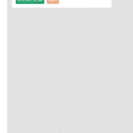
，
方
们