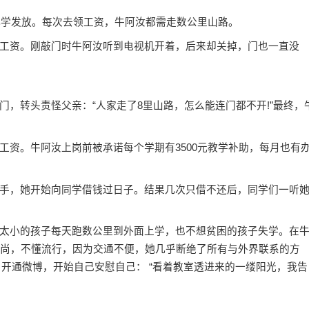
小学发放。每次去领工资，牛阿汝都需走数公里山路。
资。刚敲门时牛阿汝听到电视机开着，后来却关掉，门也一直没
转头责怪父亲：“人家走了8里山路，怎么能连门都不开!”最终，
。牛阿汝上岗前被承诺每个学期有3500元教学补助，每月也有
，她开始向同学借钱过日子。结果几次只借不还后，同学们一听
小的孩子每天跑数公里到外面上学，也不想贫困的孩子失学。在
时尚，不懂流行，因为交通不便，她几乎断绝了所有与外界联系的方
1月开通微博，开始自己安慰自己： “看着教室透进来的一缕阳光，我告