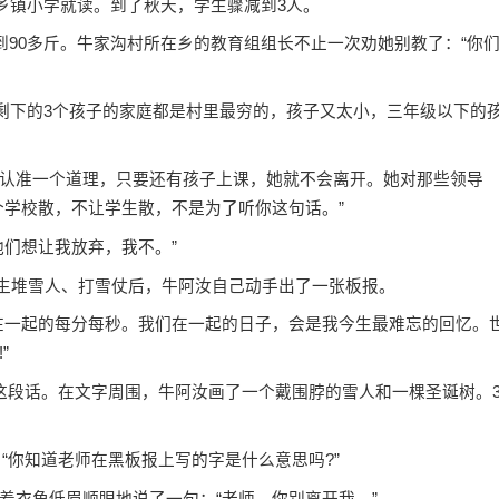
乡镇小学就读。到了秋天，学生骤减到3人。
90多斤。牛家沟村所在乡的教育组组长不止一次劝她别教了：“你
剩下的3个孩子的家庭都是村里最穷的，孩子又太小，三年级以下的
准一个道理，只要还有孩子上课，她就不会离开。她对那些领导
个学校散，不让学生散，不是为了听你这句话。”
们想让我放弃，我不。”
学生堆雪人、打雪仗后，牛阿汝自己动手出了一张板报。
一起的每分每秒。我们在一起的日子，会是我今生最难忘的回忆。
”
段话。在文字周围，牛阿汝画了一个戴围脖的雪人和一棵圣诞树。
“你知道老师在黑板报上写的字是什么意思吗?”
衣角低眉顺眼地说了一句：“老师，你别离开我。”