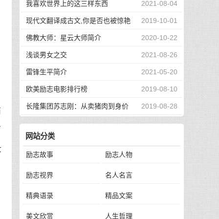
我喜欢世界上的这三样东西
2021-08-04
现代文翻译成古文,你是否也被惊艳
2019-10-01
，
到了
佛教大师：星云大师简介
2020-10-22
浅谈男女之交
2021-08-26
雷锋生平简介
2021-05-20
欧美励志电影排行榜
2019-08-10
长隆集团苏志刚：从卖猪肉到身价
2019-08-28
而
130亿，他的秘诀是？
上
网站分类
汝
励志故事
励志人物
励志视界
名人名言
。
精典语录
精品文案
美文欣赏
人生哲理