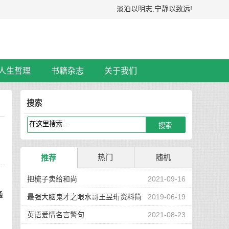
淡泊以明志,宁静以致远!
人生哲理
书籍杂志
关于我们
搜索
热门
随机
推荐
把梳子卖给和尚
2021-09-16
通
最强大脑鬼才之眼水哥王昱珩资料简
2019-06-19
介
英语爱情名言警句
2021-08-23