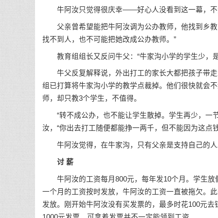
牛阿汝只觉得很庆幸——好心人没看到这一幕，不
父亲曾希望能把牛阿汝调为公办教师，他找到乡教育
找不到人，也不可能把她改成公办教师。”
教育组组长又反问牛父：“牛家沟小学的学生少，是啥
牛父反复解释说，外出打工的家长大都把孩子带走上
组已打算将牛家沟小学的教学点裁掉。他们很快就会不
师，却只教3个学生，不值得。
“转不成公办，也不能让学生散掉。学生再少，一节
汝，“你出去打工随便都能挣一两千，但不能因为这点钱
牛阿汝觉得，在牛家沟，只有父亲是支持自己的人
讨 薪
牛阿汝的工资每月800元，每年发10个月。学生放
一个月的工资按时发放，牛阿汝的工资一直被拖欠。此
发放。刚开始牛阿汝没有买发票的，最多时花100元去
1000元发票，可拿着发票并不一定能领到工资。