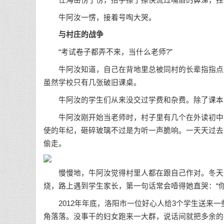
牛阿汝一愣，接着号啕大哭。
与村庄的战争
“考试卷子都弄不来，当什么老师?”
牛阿汝知道，自己在背地里总被同村的长辈指指点点
虽然学校只有几张破旧课桌。
牛阿汝的学生们从来没交过学费和杂费。除了课本，
牛阿汝刚开始当老师时，村子里有几个在外读初中的
使的年纪，砸碎玻璃不过是为听一声脆响。一天天过去
偷走。
慢慢地，牛阿汝觉得村里人都在跟自己作对。冬天学
烧，路上遇到学生家长，第一句话常会噎得她直哭：“你
2012年年底，洛阳市一位好心人给3个学生送来一
角落落。没事干的妇女跑来一大群，说话间就把多余的