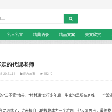
名人名言
精典语录
精品文案
美文欣赏
不走的代课老师
28 20:21:14
励志故事
452 ℃
三不管”地带。“村村通”实行多年后，牛家沟是所在乡唯一一个没
延宾要退休了，谁来接自己的教鞭成为一个难题。他反复思考，最终找