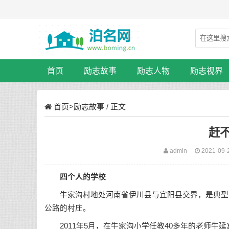
首页
励志故事
励志人物
励志视界
首页
>
励志故事
/ 正文
赶
admin
2021-09-
四个人的学校
牛家沟村地处河南省伊川县与宜阳县交界，是典型的“
公路的村庄。
2011年5月，在牛家沟小学任教40多年的老师牛