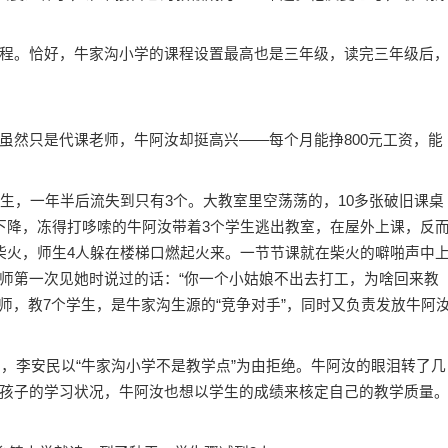
。恰好，牛家沟小学的课程设置最高也是三年级，读完三年级后
然只是代课老师，牛阿汝却挺高兴——每个月能挣800元工资，能
，一年半后流失到只有3个。大教室里空荡荡的，10多张破旧课桌
，冻得打哆嗦的牛阿汝带着3个学生逃出教室，在屋外上课，反
柴火，师生4人躲在楼梯口燃起火来。一节节课就在柴火的噼啪声中
师第一次见她时说过的话：“你一个小姑娘不出去打工，为啥回来教
老师，教7个学生，是牛家沟生源的“竞争对手”，同时又负责发放牛阿
，李安民以“牛家沟小学不是教学点”为由拒绝。牛阿汝的眼泪转了几
孩子的学习状况，牛阿汝也想以学生的成绩来核定自己的教学质量