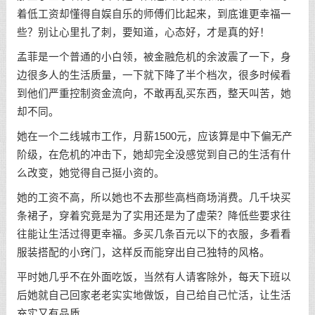
着低工资却懂得自娱自乐的师傅们比起来，到底谁更幸福一
些？别让心里扎了刺，要知道，心态好，才是真的好！
孟菲是一个普通的小白领，被金融危机的余波震了一下，身
边很多人的生活质量，一下就下降了半个档次，很多时候看
到他们严重控制资金流向，不敢再乱买东西，整天叫苦，她
却不同。
她在一个二线城市工作，月薪1500元，应该算是中下偏无产
阶级，在危机的冲击下，她却完全没感觉到自己的生活有什
么改变，她觉得自己挺小资的。
她的工资不高，所以她也不去那些高档商场消费。几千块买
条裙子，穿着究竟是为了实用还是为了虚荣？降低些要求往
往能让生活过得更幸福。多买几条百元以下的衣服，多看看
服装搭配的小窍门，这样反而能穿出自己独特的风格。
平时她几乎不在外面吃饭，当然有人请客除外，每天下班以
后她就自己回家老老实实地做饭，自己给自己忙活，让生活
充实又有品质。