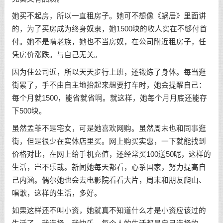
她买不起房，所以一直租房子。她可不想像《蜗居》里面讲
的，为了买房成为终身奴隶，她1500块的收人实在不够付首
付。她不是啃老族，她也不当房奴，在公司附近租房子，任
凭房价涨跌。与自己无关。
因为住公司近，所以天天步行上班，还锻炼了身体。每当逛
街累了，手不由自主地抬起来想要打车时，她会提醒自己：
每个月就1500，能省就省啊。就这样，她每个月月底还能存
下500块。
虽然孟菲不是宅女，可是她喜欢网购。虽然周末也和同事逛
街，但是很少在实体店里买。网上购买实惠，一下就能找到
价格对比，在网上给手机充值，还经常买100送50呢，这样的
生活，岂不乐哉。新闻她每天都看，心系国家，努力提高自
己内涵。偶尔她也会去电影院看看大片，周末和朋友爬山、
唱歌，这样的生活，多好。
如果这样还不叫小资，她就真不知道什么才是小资应该过的