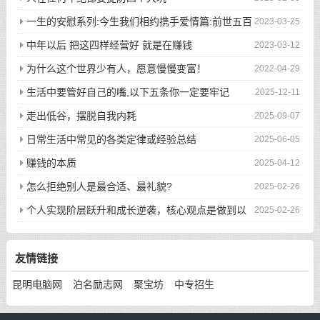
一生的安慰系列:今生我们相约携手爱情篇:前世五百
2023-03-25
次的回眸才换来今生的相遇
中年以后 把这四样经营好 就是在赚钱
2023-03-12
为什么这个世界少有人，愿意慢慢变富！
2022-04-29
生活中要管好自己的嘴,以下五条你一定要牢记
2025-12-11
走出低谷，摆脱自我内耗
2025-09-07
日常生活中常见的各类定律或经验总结
2025-06-05
赚钱的本质
2025-04-12
怎么拒绝别人是最合适、最礼貌?
2025-02-26
个人实现阶层跃升和成长逆袭，核心观点是做到以
2025-02-26
下八件事
友情链接
昆明电脑网
泊名励志网
聚宝坊
中专招生