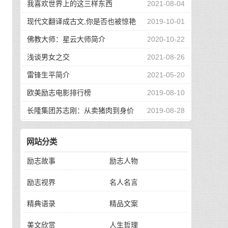
我喜欢世界上的这三样东西
2021-08-04
搬
现代文翻译成古文,你是否也被惊艳
2019-10-01
到了
佛教大师：星云大师简介
2020-10-22
浅谈男女之交
2021-08-26
，
雷锋生平简介
2021-05-20
欧美励志电影排行榜
2019-08-10
长隆集团苏志刚：从卖猪肉到身价
2019-08-28
130亿，他的秘诀是？
太
网站分类
励志故事
励志人物
励志视界
名人名言
耳
精典语录
精品文案
美文欣赏
人生哲理