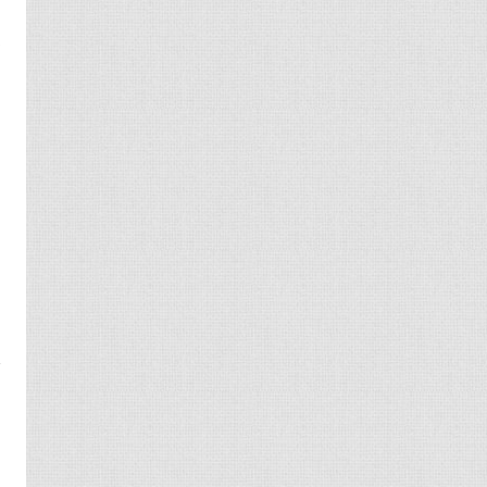
庄
自
再