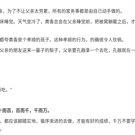
亲，为了不让父亲太劳累，所有的家务事都是由自己动手做的。
睡觉。天气变冷了，黄香总会在父亲睡觉前，把被窝躺暖之后，
夸黄香是个孝顺的孩子。这种孝顺的行为，的确很令人钦佩。
亲的朋友送来一篓子的梨子，父亲要孔融拿一个去吃，孔融就在
吃。”
十而百，百而千，千而万。
都应该脚踏实地，循序渐进的去做，才能有好的成绩，千万不要
。