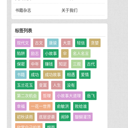
书籍杂志
关于我们
过
标签列表
现代文
古文
唐骏
大意
轻信
贪婪
陷阱
励志
小故事
伞
名人名言
厉
保密
中年
赚钱
知足
三观
古代
书籍
成功
成功故事
相遇
爱情
玉兰花玉
变富
人生
没有
好
第二次机会
哲理
小故事大道理
岳飞
幸福
一花一世界
俞敏洪
败给谁
才
初秋读雨
底层逆袭
闹钟
醍醐灌顶
欣赏自己的美
烟雨