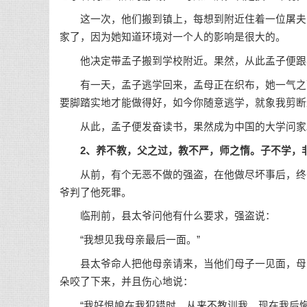
这一次，他们搬到镇上，每想到附近住着一位屠夫，
家了，因为她知道环境对一个人的影响是很大的。
他决定带孟子搬到学校附近。果然，从此孟子便跟
有一天，孟子逃学回来，孟母正在织布，她一气之下
要脚踏实地才能做得好，如今你随意逃学，就象我剪断
从此，孟子便发奋读书，果然成为中国的大学问家
2、养不教，父之过，教不严，师之惰。子不学，
从前，有个无恶不做的强盗，在他做尽坏事后，终于
爷判了他死罪。
临刑前，县太爷问他有什么要求，强盗说：
“我想见我母亲最后一面。”
县太爷命人把他母亲请来，当他们母子一见面，母亲
朵咬了下来，并且伤心地说：
“我好恨娘在我犯错时，从来不教训我，现在我后悔