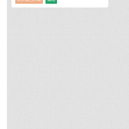
才
一
学