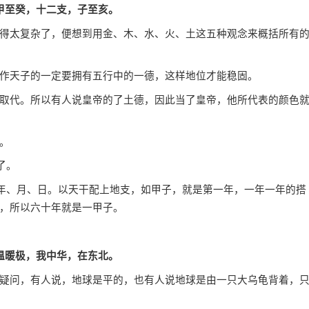
甲至癸，十二支，子至亥。
太复杂了，便想到用金、木、水、火、土这五种观念来概括所有
天子的一定要拥有五行中的一德，这样地位才能稳固。
代。所以有人说皇帝的了土德，因此当了皇帝，他所代表的颜色
。
了。
年、月、日。以天干配上地支，如甲子，就是第一年，一年一年的搭
，所以六十年就是一甲子。
温暖极，我中华，在东北。
问，有人说，地球是平的，也有人说地球是由一只大乌龟背着，