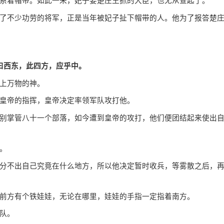
着帽带。如此一来，妃子要楚庄王抓的大臣，也无从查起了。
不少功劳的将军，正是当年被妃子扯下帽带的人。他为了报答楚
曰西东，此四方，应乎中。
上万物的神。
皇帝的指挥，皇帝决定率领军队攻打他。
掌管八十一个部落，如今遭到皇帝的攻打，他们便团结起来使出
。
不出自己究竟在什么地方，所以他决定暂时收兵，等雾散之后，
方有个铁娃娃，无论在哪里，娃娃的手指一定指着南方。
队。