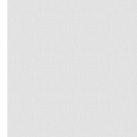
的
就
只