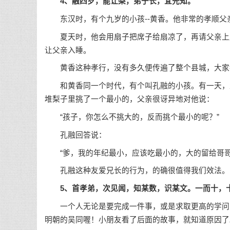
4、融四岁，能让梨，弟于长，宜先知。
东汉时，有个九岁的小孩--黄香。他非常的孝顺父
夏天时，他会用扇子把席子给扇凉了，再请父亲上床
让父亲入睡。
黄香这种孝行，没有多久便传遍了整个县城，大家都
和黄香同一个时代，有个叫孔融的小孩。有一天，父
堆梨子里挑了一个最小的，父亲很讶异地对他说：
“孩子，你怎么不挑大的，反而挑个最小的呢？”
孔融回答说：
“爹，我的年纪最小，应该吃最小的，大的留给哥哥
孔融这种友爱兄长的行为，的确很值得我们效法。
5、首孝弟，次见闻，知某数，识某文。一而十，
一个人无论是要完成一件事，或是求取更高的学问，
明朝的吴同喔！小朋友看了后面的故事，就知道原因了