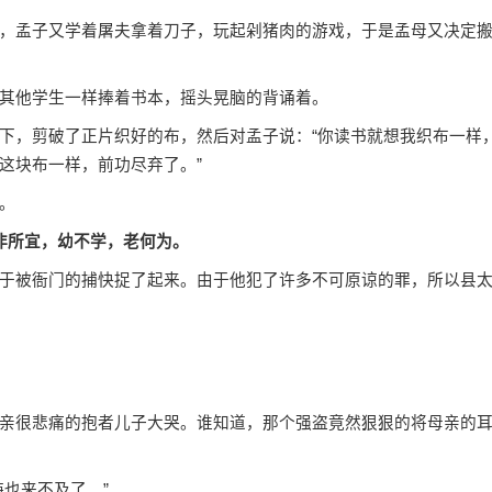
孟子又学着屠夫拿着刀子，玩起剁猪肉的游戏，于是孟母又决定
其他学生一样捧着书本，摇头晃脑的背诵着。
，剪破了正片织好的布，然后对孟子说：“你读书就想我织布一样
这块布一样，前功尽弃了。”
。
非所宜，幼不学，老何为。
被衙门的捕快捉了起来。由于他犯了许多不可原谅的罪，所以县
很悲痛的抱者儿子大哭。谁知道，那个强盗竟然狠狠的将母亲的
也来不及了。”