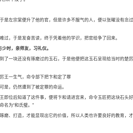
是左宗棠便升了他的官，但是许多不服气的人，便以张曜没有念
过，于是发奋苦读，终于凭着他的学识，把官给争了回来。
方少时，亲师友，习礼仪。
了一块还没有琢磨过的玉石，于是他便把这玉石呈现给当时的楚
厉王一生气，命令部下把卞和定了罪
可是，仍然遭到了被定罪的命运。
即位后知道了这件事，便将卞和请进宫来，命令玉匠把这块石头
名为“和氏璧。”
磨、打造，才能显现出它的价值，所以人类也许要良好的教育，