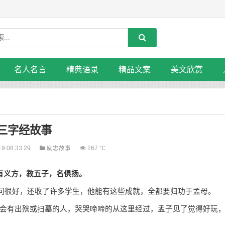
名人名言
精典语录
精品文案
美文欣赏
三字经故事
19 08:33:29
励志故事
267 ℃
有义方，教五子，名俱扬。
问很好，还收了许多学生，他能有这些成就，全都要归功于孟母。
有出殡或扫墓的人，哭哭啼啼的从这里经过，孟子见了觉得好玩