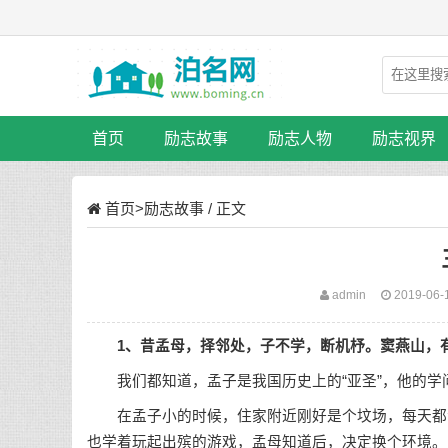
首页
励志故事
励志人物
励志视界
首页
>
励志故事
/ 正文
admin
2019-06-
1、昔孟母，择邻处，子不学，断机杼。窦燕山，
我们都知道，孟子是我国历史上的“亚圣”，他的学
在孟子小的时候，住家附近刚好是个坟场，每天都会
也学着玩起出殡的游戏，孟母知道后，决定换个环境。