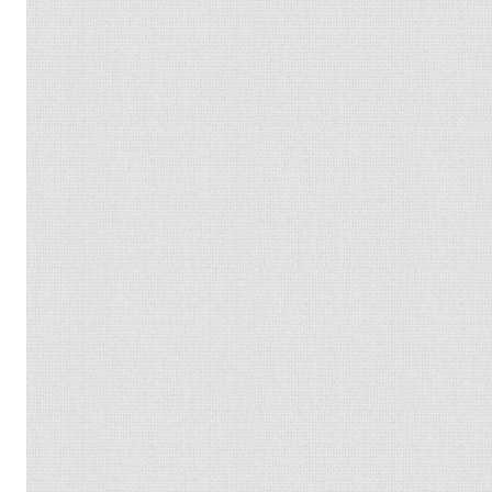
，
点
八