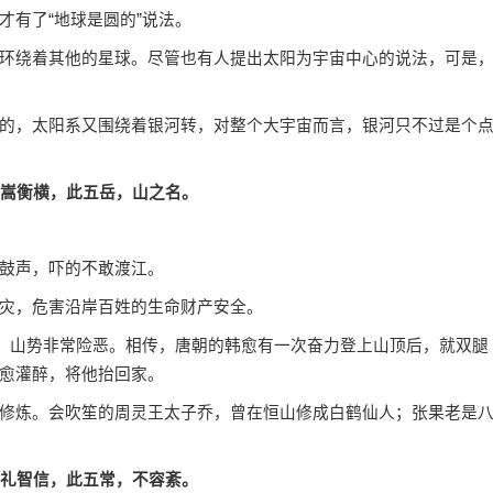
有了“地球是圆的”说法。
绕着其他的星球。尽管也有人提出太阳为宇宙中心的说法，可是
，太阳系又围绕着银河转，对整个大宇宙而言，银河只不过是个
，嵩衡横，此五岳，山之名。
鼓声，吓的不敢渡江。
灾，危害沿岸百姓的生命财产安全。
，山势非常险恶。相传，唐朝的韩愈有一次奋力登上山顶后，就双腿
愈灌醉，将他抬回家。
炼。会吹笙的周灵王太子乔，曾在恒山修成白鹤仙人；张果老是
，礼智信，此五常，不容紊。