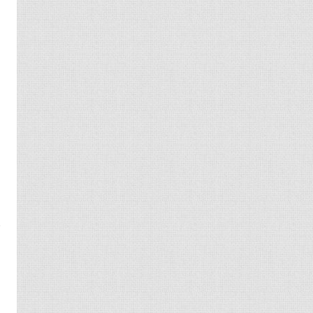
期
间
，
和
妃