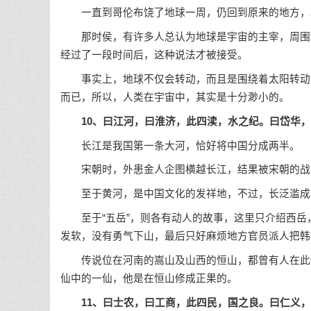
一直到哥伦布饶了地球一周，仍回到原来的地方，才
那时侯，有许多人总认为地球是宇宙的主宰，周围环
经过了一段时间后，这种说法才被接受。
事实上，地球不仅会转动，而且是围绕着太阳转动的
而已，所以，人类在宇宙中，其实是十分渺小的。
10、曰江河，曰淮济，此四渎，水之纪。曰岱华
长江是我国第一条大河，恰好将中国分成两半。
宋朝时，外患金人企图横越长江，结果被宋朝的战
至于黄河，是中国文化的发祥地，不过，长泛滥成
至于“五岳”，则各有动人的故事，这里只介绍西岳
发软，没有勇气下山，最后只好麻烦地方官员派人把韩
传说位在河南的嵩山及山西的恒山，都曾有人在此修
仙中的一仙，他是在恒山修成正果的。
11、曰士农，曰工商，此四民，国之良。曰仁义