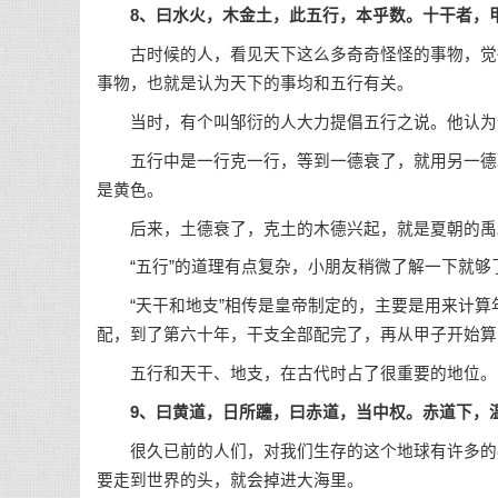
8、曰水火，木金土，此五行，本乎数。十干者，
古时候的人，看见天下这么多奇奇怪怪的事物，觉得
事物，也就是认为天下的事均和五行有关。
当时，有个叫邹衍的人大力提倡五行之说。他认为作
五行中是一行克一行，等到一德衰了，就用另一德取
是黄色。
后来，土德衰了，克土的木德兴起，就是夏朝的禹
“五行”的道理有点复杂，小朋友稍微了解一下就够
“天干和地支”相传是皇帝制定的，主要是用来计算
配，到了第六十年，干支全部配完了，再从甲子开始算
五行和天干、地支，在古代时占了很重要的地位。
9、曰黄道，日所躔，曰赤道，当中权。赤道下，
很久已前的人们，对我们生存的这个地球有许多的疑
要走到世界的头，就会掉进大海里。