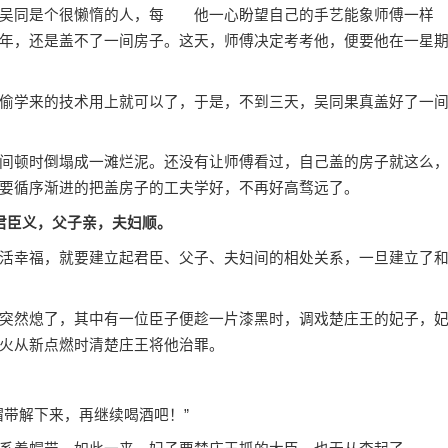
吴同是个很懒惰的人，每 他一心盼望自己的手艺能象师傅一样
年，还是盖不了一间房子。这天，师傅决定考考他，便要他在一星
学来的技术用上就可以了，于是，不到三天，吴同果真盖好了一
顿时倒塌成一滩烂泥。还没有让师傅看过，自己盖的房子就这么
要循序渐进的把盖房子的工夫学好，不再好高骛远了。
君臣义，父子亲，夫妇顺。
幸福，就要建立起君臣、父子、夫妇间的相处关系，一旦建立了
然熄了，其中有一位臣子便趁一片漆黑时，调戏楚庄王的妃子，
火从新点燃时清楚庄王将他治罪。
带解下来，再继续喝酒吧！”