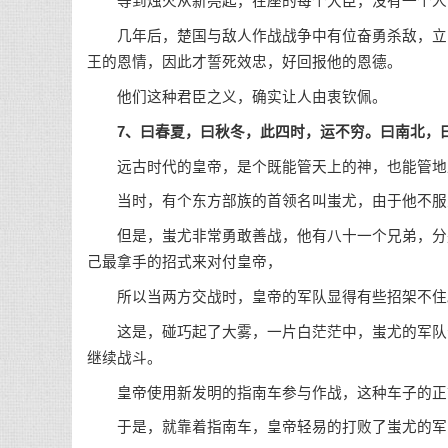
等到烛火从新亮起，在座的每个大臣，没有一个人系
几年后，楚国与敌人作战战争中有位奋勇杀敌，立了
王的恩情，因此才誓死效忠，好回报他的恩德。
他们这种君臣之义，确实让人由衷钦佩。
7、曰春夏，曰秋冬，此四时，运不穷。曰南北，
远古时代的皇帝，是个既能管天上的神，也能管地
当时，有个东方部族的首领名叫蚩尤，由于他不服
但是，蚩尤非常勇敢善战，他有八十一个兄弟，分别
己最拿手的招式来对付皇帝，
所以当两方交战时，皇帝的军队显得有些招架不住
这是，碰巧起了大雾，一片白茫茫中，蚩尤的军队分
继续战斗。
皇帝使用新发明的指南车参与作战，这种车子的正前
于是，就靠着指南车，皇帝轻易的打败了蚩尤的军