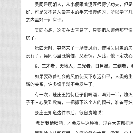
吴同是明朝人，从小便跟着泥匠师傅学功夫，但是
好，可是又不肯从最基本的手艺慢慢练习，所以学了几
之内盖好一间房子。
吴同心想，这实在太容易了，只要把从师傅那里偷偷
房子。
第四天时，突然来了一场暴风雨，使得吴同盖的房间
没有了，吴同心里既懊恼，又羞愧，从此，他下定决心
6、三才者，天地人，三光者，日月星。三纲者，
如果要改善社会的风俗使天下永远和平，人类的生活
谐的关系，许多纷争就不会发生了。
有一次，楚庄王招待臣子们喝酒，喝到一半，烛火突
子不甘心受到欺侮，一把抓下这个人的帽带，准备等烛
楚庄王知道这件事后，很自责地说：
“都是我请喝酒，才会发生这种事，现在大家都把帽