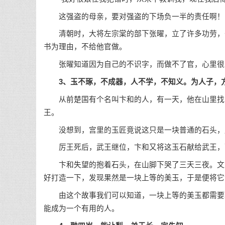
这强盗的母亲，要对强盗的下场负一半的责任啊！
清朝时，大将左宗棠的部下张曜，立了许多功劳，于
书为理由，不给他官做。
张曜知道因为自己的不识字，而做不了官，心里很难
3、玉不琢，不成器，人不学，不知义。为人子，
从前楚国有个名叫卞和的人，有一天，他在山里找到
王。
没想到，宫里的玉匠竟说这只是一块普通的石头，
厉王死后，武王继位，卞和又将这玉石献给武王，
卞和失望的抱着石头，在山脚下哭了三天三夜。文王
好打造一下，发现果然是一块上等的美玉，于是便将它命
由这个故事我们可以知道，一块上等的美玉都需要琢
能成为一个有用的人。