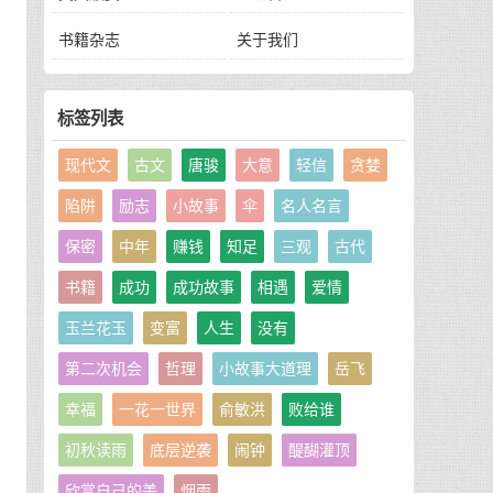
书籍杂志
关于我们
标签列表
现代文
古文
唐骏
大意
轻信
贪婪
陷阱
励志
小故事
伞
名人名言
保密
中年
赚钱
知足
三观
古代
书籍
成功
成功故事
相遇
爱情
玉兰花玉
变富
人生
没有
第二次机会
哲理
小故事大道理
岳飞
幸福
一花一世界
俞敏洪
败给谁
初秋读雨
底层逆袭
闹钟
醍醐灌顶
欣赏自己的美
烟雨