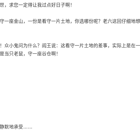
世，求您一定得让我过点好日子啊！
一座金山，一份是看守一片土地，你选哪份呢？老六这回仔细地
众小鬼问为什么？阎王说：这看守一片土地的差事，实际上是在
是当只老鼠，守一座谷仓啊！
静默地承受……