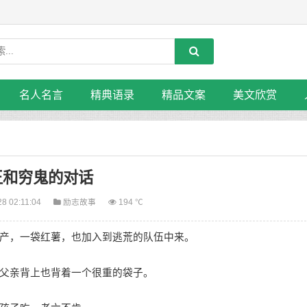
名人名言
精典语录
精品文案
美文欣赏
王和穷鬼的对话
28 02:11:04
励志故事
194 ℃
产，一袋红薯，也加入到逃荒的队伍中来。
父亲背上也背着一个很重的袋子。