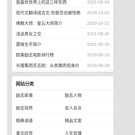
我喜欢世界上的这三样东西
2021-08-04
现代文翻译成古文,你是否也被惊艳
2019-10-01
到了
佛教大师：星云大师简介
2020-10-22
浅谈男女之交
2021-08-26
雷锋生平简介
2021-05-20
欧美励志电影排行榜
2019-08-10
长隆集团苏志刚：从卖猪肉到身价
2019-08-28
130亿，他的秘诀是？
网站分类
励志故事
励志人物
励志视界
名人名言
精典语录
精品文案
美文欣赏
人生哲理