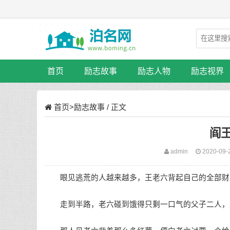
首页
励志故事
励志人物
励志视界
首页
>
励志故事
/ 正文
阎
admin
2020-09-
眼见逃荒的人越来越多，王老六背起自己的全部财
走到半路，老六碰到饿得只剩一口气的父子二人，