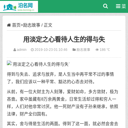
菜
单
首页
>
励志故事
/ 正文
用淡定之心看待人生的得与失
admin
2019-10-23 01:10:46
励志故事
186 ℃
得到与失去、追求与放弃，是人生当中再平常不过的事情
了，我们应该以一种平常、豁达的心态去对待。
从前，有一位大财主为人刻薄，爱财如命，多方敛财，极为
吝啬。家中虽藏有8万余两黄金，日常生活却过得和穷人一
样，人们对他非常讨厌。他一死财产没有子孙来继承，依照
法律，财产全归国有。
其实，舍与得是生活的两面。得到了这一面，就必然会舍去