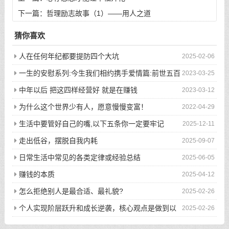
下一篇：
哲理励志故事（1）——用人之道
猜你喜欢
人在任何年纪都要提防四个大坑
2025-02-06
一生的安慰系列:今生我们相约携手爱情篇:前世五百
2023-03-25
次的回眸才换来今生的相遇
中年以后 把这四样经营好 就是在赚钱
2023-03-12
为什么这个世界少有人，愿意慢慢变富！
2022-04-29
生活中要管好自己的嘴,以下五条你一定要牢记
2025-12-11
走出低谷，摆脱自我内耗
2025-09-07
日常生活中常见的各类定律或经验总结
2025-06-05
赚钱的本质
2025-04-12
怎么拒绝别人是最合适、最礼貌?
2025-02-26
个人实现阶层跃升和成长逆袭，核心观点是做到以
2025-02-26
下八件事