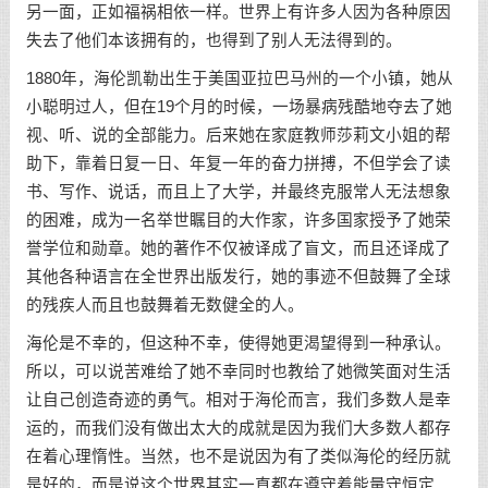
另一面，正如福祸相依一样。世界上有许多人因为各种原因
失去了他们本该拥有的，也得到了别人无法得到的。
1880年，海伦凯勒出生于美国亚拉巴马州的一个小镇，她从
小聪明过人，但在19个月的时候，一场暴病残酷地夺去了她
视、听、说的全部能力。后来她在家庭教师莎莉文小姐的帮
助下，靠着日复一日、年复一年的奋力拼搏，不但学会了读
书、写作、说话，而且上了大学，并最终克服常人无法想象
的困难，成为一名举世瞩目的大作家，许多国家授予了她荣
誉学位和勋章。她的著作不仅被译成了盲文，而且还译成了
其他各种语言在全世界出版发行，她的事迹不但鼓舞了全球
的残疾人而且也鼓舞着无数健全的人。
海伦是不幸的，但这种不幸，使得她更渴望得到一种承认。
所以，可以说苦难给了她不幸同时也教给了她微笑面对生活
让自己创造奇迹的勇气。相对于海伦而言，我们多数人是幸
运的，而我们没有做出太大的成就是因为我们大多数人都存
在着心理惰性。当然，也不是说因为有了类似海伦的经历就
是好的，而是说这个世界其实一直都在遵守着能量守恒定