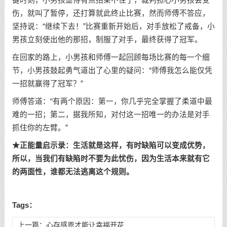
键时刻，小男孩显得有点招架不住了，裁判担心小男孩会受
伤，就叫了暂停，还打算就此终止比赛，然而师傅不答应，
坚持说：“继续下去！”比赛重新开始后，对手放松了戒备，小
男孩立刻使出他的那招，制服了对手，最终获得了冠军。
在回家的路上，小男孩和师傅一起回顾每场比赛的每一个细
节，小男孩鼓起勇气道出了心里的疑问：“师傅我怎么能仅凭
一招就赢得了冠军？”
师傅答道：“有两个原因：第一，你几乎完全掌握了柔道中最
难的一招；第二，据我所知，对付这一招唯一的办法是对手
抓住你的左臂。”
★正能量启示录：生活就是这样，有时缺陷可以变成优势，
所以，当我们有缺陷时不要为此忧伤，因为生活本来就有它
的两面性，谁都无法逃离这个规则。
Tags：
上一篇：
心存感恩才能让幸福开花