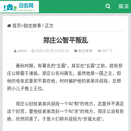
菜
单
首页
>
励志故事
/ 正文
郑庄公智平叛乱
admin
2020-10-25 13:52:13
励志故事
247 ℃
春秋时期，有著名的“五霸”，其实在“五霸”之前，就有郑
庄公称霸于诸侯。郑庄公名叫寤生。虽然他是一国之主，但
他的母亲武姜却不喜欢他，时时偏护他的弟弟共叔段，总想
把小儿子推上王位。
郑庄公封给弟弟共叔段一个叫“制”的地方，武姜并不满足
这个封赏，要他给弟弟改封一个叫“京”的地方，郑庄公没有拒
绝，欣然同意了。于是人们称共叔段为“京城大叔”。