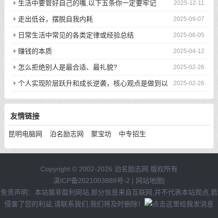
生活中要管好自己的嘴,以下五条你一定要牢记
2025-12-11
走出低谷，摆脱自我内耗
2025-09-07
日常生活中常见的各类定律或经验总结
2025-06-05
赚钱的本质
2025-04-12
怎么拒绝别人是最合适、最礼貌?
2025-02-26
个人实现阶层跃升和成长逆袭，核心观点是做到以
2025-02-26
下八件事
友情链接
昆明电脑网
泊名励志网
聚宝坊
中专招生
Copyright © 2002-2026 泊名励志网 版权所有
滇ICP备2021003888号-2
|
网站地图
|
免责声明：本站属非盈利网站,部分信息来自互联网,并不代表本站观点,若
侵害了您的利益,请联系我们,我们将及时删除！