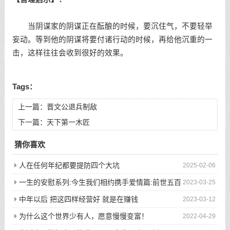
当阴谋家的阴谋正在酝酿的时候，要沉住气，不要轻举
妄动。等到他的阴谋将要付诸行动的时候，再给他沉重的一
击，这样往往会收到很好的效果。
Tags：
上一篇：
晋文公退兵制敌
下一篇：
天下第一木匠
猜你喜欢
人在任何年纪都要提防四个大坑
2025-02-06
一生的安慰系列:今生我们相约携手爱情篇:前世五百
2023-03-25
次的回眸才换来今生的相遇
中年以后 把这四样经营好 就是在赚钱
2023-03-12
为什么这个世界少有人，愿意慢慢变富！
2022-04-29