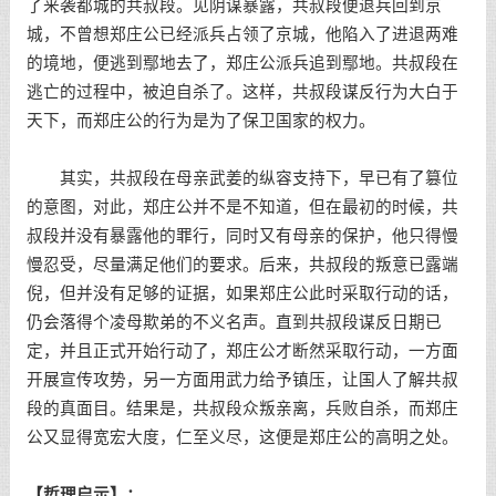
了来袭都城的共叔段。见阴谋暴露，共叔段便退兵回到京
城，不曾想郑庄公已经派兵占领了京城，他陷入了进退两难
的境地，便逃到鄢地去了，郑庄公派兵追到鄢地。共叔段在
逃亡的过程中，被迫自杀了。这样，共叔段谋反行为大白于
天下，而郑庄公的行为是为了保卫国家的权力。
其实，共叔段在母亲武姜的纵容支持下，早已有了篡位
的意图，对此，郑庄公并不是不知道，但在最初的时候，共
叔段并没有暴露他的罪行，同时又有母亲的保护，他只得慢
慢忍受，尽量满足他们的要求。后来，共叔段的叛意已露端
倪，但并没有足够的证据，如果郑庄公此时采取行动的话，
仍会落得个凌母欺弟的不义名声。直到共叔段谋反日期已
定，并且正式开始行动了，郑庄公才断然采取行动，一方面
开展宣传攻势，另一方面用武力给予镇压，让国人了解共叔
段的真面目。结果是，共叔段众叛亲离，兵败自杀，而郑庄
公又显得宽宏大度，仁至义尽，这便是郑庄公的高明之处。
【哲理启示】：