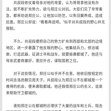
共叔段依仗着母亲对他的宠爱，认为哥哥拿他没有办
法，就不断扩充势力，欲与郑庄公对抗。大臣们见了非常着
急，都来劝说郑庄公，让他加以防范，以免羽翼养成，造成
后患。郑庄公却说：“看看再说吧。”似乎对共叔段的野心并无
限制。
不久，共叔段便把自己的势力扩充到西部和北部的边境
地区，进一步暴露了他反叛的野心。他集结兵力，修治城
廓，打造武器，征调士卒和战车，就要偷袭都城了。他还与
母亲武姜商量好，里应外合，谋取国君之位。
对于这些情况，郑庄公似乎并不在意。他依旧按规定的
时间去洛邑朝见周天子。共叔段认为郑庄公不在都城是一个
难得的机会，便来袭取都城。他还假借郑庄公的名义，说是
来帮助守卫都城的。
谁知郑庄公在都城附近埋伏了大量的战车和士兵，阻击