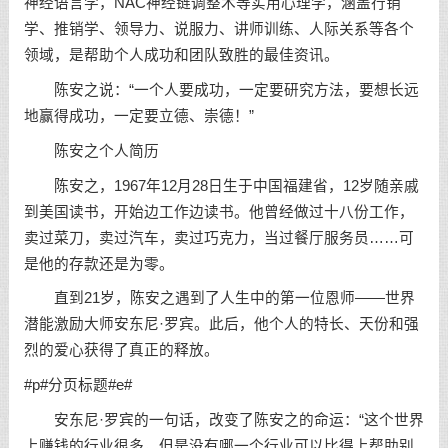
神经语言学，NAC神经链调整术等实用心理学，涵盖行销
学、推销学、领导力、说服力、讲师训练、人际关系等各个
领域，是帮助个人成功和团队致胜的最佳资讯。
陈安之说：“一个人要成功，一定要研究方法，要想长远
地赢得成功，一定要立德、崇德！”
陈安之个人简历
陈安之，1967年12月28日生于中国福建省，12岁随亲戚
到美国读书，开始边工作边读书。他曾经做过十八份工作，
卖过菜刀，卖过汽车，卖过巧克力，当过餐厅服务员……可
是他的存款还是为零。
直到21岁，陈安之遇到了人生中的第一位恩师——世界
潜能激励大师安东尼·罗宾。此后，他个人的特长、天份和强
烈的爱心获得了真正的释放。
#p#分页标题#e#
安东尼·罗宾的一句话，改变了陈安之的命运：“这个世界
上赚钱的行业很多，但是没有哪一个行业可以比得上帮助别