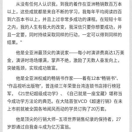
从没有任何人认识我，到我的着作在亚洲畅销数百万本
以上，这些成就都是来自不断的学习，我每年平均阅读四百
到六百本书以上，并且上过非常多成功的课程。在短短十年
之内，我的人生有极大的改变，我深信只要你想要成功，并
且一定要，同时持续采取同样的行动，一定可以得到同样的
结果。”
他是全亚洲最顶尖的演说家——每小时演讲费高达1万美
金，演讲时场场爆满，掌声不绝，
激励
了无数人奋发向上，
突破瓶颈，实现成功致富。
他是全亚洲权威的畅销书作家——着有12本“畅销书”、
“作品视听出版物”，曾连续三年荣登台湾连锁书店排行榜冠
军，《21世纪超级成功学》、《自己就是一座宝藏》堪称当
今成功学方法论的典范。在大陆首张VCD《超速行销》在未
上市前就被全国各地闻风而动的学员订购了20万套。
他是顶尖的行销大师--五项世界销售纪录的保持者，27
岁即通过自我
奋斗
成为亿万富翁。