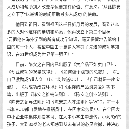
人成功和帮助别人改变命运更加有价值、有意义。”从此陈安
之立下了“以最短的时间帮助最多人成功”的使命。
他回到祖国，看到祖国这样日新月异的发展，看到这么
多的人对他这样的亲切和熟悉，他再次立下第二个目标——
“要把他在海外学到的所有成功学知识，毫无保留地告诉给中
国的每一个人，希望中国由于更多人掌握了先进的成功学知
识，在21世纪成为世界第一强国！”
目前，陈安之在国内已出版了《卖产品不如卖自己》、
《创业成功的36条铁律》、《如何做个赚钱的总裁》、《把
自己激励成“超人”》（以上均赠送CD）、《自己就是一座宝
藏》、《为成功改变环境》和《跟你的产品谈恋爱》等书
籍，出版了《陈安之推销法则》、《陈安之创业法则》、
《陈安之领导法则》和《陈安之人才法则》等VCD。每一本
书和VCD都自发地在推销员中、在国家公务员中、在全国大
中小企业中集体观看学习、在大中小学生中流传，小到8岁的
孩子、大到80岁的老人都感到从未有过的心灵震撼，并决心