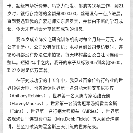
卡、超级市场折价券、巧克力批发、邮购等18项工作，到21
岁时，银行存款簿的金额是$000.00，丝毫没有一点点进展，
直到我遇到我的启蒙老师安东尼罗宾，并籍由不断的
学习
成
长，今天才有机会分享这些成功的讯息。
我25岁成立陈安之研究训练机构时每个月赚一万元，办
公室非常小，公司没有复印机；电视台到公司专访我时，连
摄影机都没有办法进来拍摄，每天吃榨酱面及白吐司连续一
整年。短短2年半之内，我开的车子从标致405到奔驰S600，
到27岁时是亿万富翁。
在研究成功学的十五年中，我见过百余位各行各业的世
界顶尖大师，也曾邀请世界第一名潜能大师安东尼罗宾
（AnthonyRobbins），世界第一名人脉专家哈维麦凯
（HarveyMackay），世界第一名销售冠军汤姆霍普金斯
（Toins），世界第一名行销大师赖兹（AlRies），世界第一
名现烤饼干连锁费尔兹（Mrs.DebbiFields）等人到台湾演
讲。甚至打破汤姆霍金斯三天训练的世界纪录。