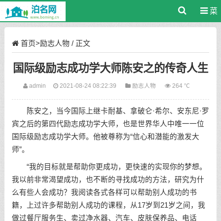
菜
单
首页
>
励志人物
/ 正文
国际级励志成功学大师陈安之的传奇人生
admin
2021-08-24 08:22:39
励志人物
264 ℃
陈安之，当今国际上继卡耐基、拿破仑·希尔、
安东尼
·罗
宾之后的第四代励志成功学大师，也是世界华人中唯一一位
国际级励志成功学大师。他被尊称为“信心和潜能的激发大
师”。
“我的目标就是帮助你更
成功
，更快速的实现你的
梦想
。
我以前非常渴望成功，也不断的寻找成功的方法，研究为什
么有些人会成功？我阅读各式各样可以帮助别人成功的书
籍，上过许多帮助别人成功的课程，从17岁到21岁之间，我
做过餐厅服务生、卖过净水器、汽车、皮肤保养品、电话