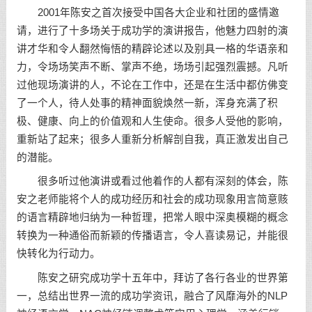
2001年陈安之首次接受中国各大企业和社团的盛情邀
请，进行了十多场关于成功学的演讲报告，他魅力四射的演
讲才华和令人翻然悔悟的精辟论述以及别具一格的华语亲和
力，令场场笑声不断、掌声不绝，场场引起强烈震撼。凡听
过他现场演讲的人，不论在工作中，还是在生活中都仿佛变
了一个人，待人处事的精神面貌焕然一新，浑身充满了积
极、健康、向上的价值观和人生使命。很多人受他的影响，
重新站了起来；很多人重新分析解剖自我，真正激发出自己
的潜能。
很多听过他演讲或看过他着作的人都有深刻的体会，陈
安之老师能将个人的成功经历和社会的成功现象用言简意赅
的语言精辟地归纳为一种哲理，把常人眼中深奥模糊的概念
转换为一种通俗而新颖的传播语言，令人喜读易记，并能很
快转化为行动力。
陈安之研究成功学十五年中，拜访了各行各业的世界第
一，总结出世界一流的成功学资讯，融合了风靡海外的NLP