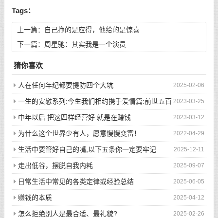
Tags：
上一篇：
自己挣的是应得，他给的是惊喜
下一篇：
周星驰：其实我是一个演员
猜你喜欢
人在任何年纪都要提防四个大坑
2025-02-06
一生的安慰系列:今生我们相约携手爱情篇:前世五百
2023-03-25
次的回眸才换来今生的相遇
中年以后 把这四样经营好 就是在赚钱
2023-03-12
为什么这个世界少有人，愿意慢慢变富！
2022-04-29
生活中要管好自己的嘴,以下五条你一定要牢记
2025-12-11
走出低谷，摆脱自我内耗
2025-09-07
日常生活中常见的各类定律或经验总结
2025-06-05
赚钱的本质
2025-04-12
怎么拒绝别人是最合适、最礼貌?
2025-02-26