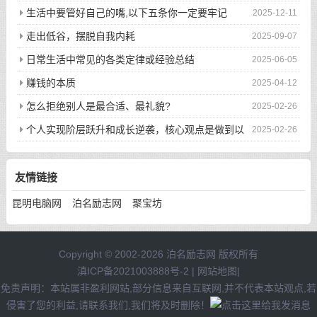
生活中要管好自己的嘴,以下五条你一定要牢记
2025-12-11
走出低谷，摆脱自我内耗
2025-09-07
日常生活中常见的各类定律或经验总结
2025-06-05
赚钱的本质
2025-04-12
怎么拒绝别人是最合适、最礼貌?
2025-02-26
个人实现阶层跃升和成长逆袭，核心观点是做到以
2025-02-26
下八件事
友情链接
昆明电脑网
泊名励志网
聚宝坊
Copyright © 2002-2026 泊名励志网 版权所有
滇ICP备2021003888号-2
|
网站地图
|
免责声明：本站属非盈利网站,部分信息来自互联网,并不代表本站观点,若
侵害了您的利益,请联系我们,我们将及时删除！