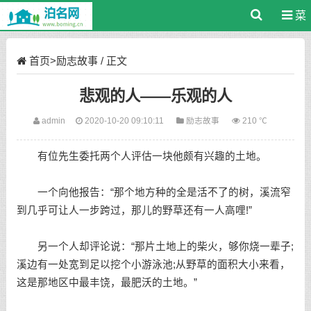
菜
单
首页
>
励志故事
/ 正文
悲观的人——乐观的人
admin
2020-10-20 09:10:11
励志故事
210 ℃
有位先生委托两个人评估一块他颇有兴趣的土地。
一个向他报告：“那个地方种的全是活不了的树，溪流窄
到几乎可让人一步跨过，那儿的野草还有一人高哩!”
另一个人却评论说：“那片土地上的柴火，够你烧一辈子;
溪边有一处宽到足以挖个小游泳池;从野草的面积大小来看，
这是那地区中最丰饶，最肥沃的土地。”