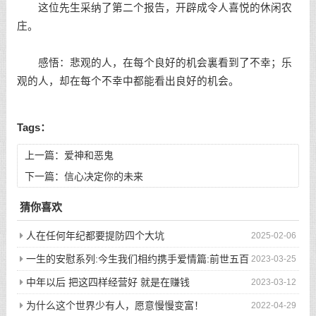
这位先生采纳了第二个报告，开辟成令人喜悦的休闲农
庄。
感悟：悲观的人，在每个良好的机会裏看到了不幸；乐
观的人，却在每个不幸中都能看出良好的机会。
Tags：
上一篇：
爱神和恶鬼
下一篇：
信心决定你的未来
猜你喜欢
人在任何年纪都要提防四个大坑
2025-02-06
一生的安慰系列:今生我们相约携手爱情篇:前世五百
2023-03-25
次的回眸才换来今生的相遇
中年以后 把这四样经营好 就是在赚钱
2023-03-12
为什么这个世界少有人，愿意慢慢变富！
2022-04-29