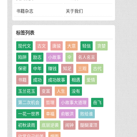
书籍杂志
关于我们
标签列表
现代文
古文
唐骏
大意
轻信
贪婪
陷阱
励志
小故事
伞
名人名言
保密
中年
赚钱
知足
三观
古代
书籍
成功
成功故事
相遇
爱情
玉兰花玉
变富
人生
没有
第二次机会
哲理
小故事大道理
岳飞
一花一世界
幸福
俞敏洪
败给谁
初秋读雨
底层逆袭
闹钟
醍醐灌顶
欣赏自己的美
烟雨