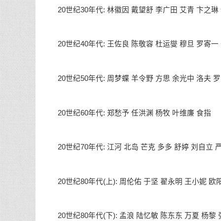
20世纪30年代: 林徽因 戴望舒 李广田 艾青 卞之琳 
20世纪40年代: 王佐良 陈敬容 杜运燮 穆旦 罗寄一 
20世纪50年代: 周梦蝶 羊令野 方思 余光中 洛夫 罗
20世纪60年代: 郑愁予 任洪渊 杨牧 叶维廉 食指
20世纪70年代: 江河 北岛 芒克 多多 舒婷 刘自立 
20世纪80年代(上): 周伦佑 于坚 翟永明 王小妮 欧
20世纪80年代(下): 孟浪 陆忆敏 陈东东 万夏 杨黎 