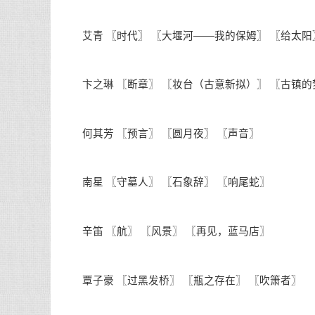
艾青 〖时代〗 〖大堰河——我的保姆〗 〖给太阳
卞之琳 〖断章〗 〖妆台（古意新拟）〗 〖古镇的
何其芳 〖预言〗 〖圆月夜〗 〖声音〗
南星 〖守墓人〗 〖石象辞〗 〖响尾蛇〗
辛笛 〖航〗 〖风景〗 〖再见，蓝马店〗
覃子豪 〖过黑发桥〗 〖瓶之存在〗 〖吹箫者〗