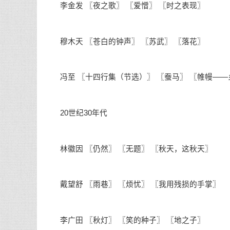
李金发 〖夜之歌〗 〖爱憎〗 〖时之表现〗
穆木天 〖苍白的钟声〗 〖苏武〗 〖落花〗
冯至 〖十四行集（节选）〗 〖蚕马〗 〖帷幔——
20世纪30年代
林徽因 〖仍然〗 〖无题〗 〖秋天，这秋天〗
戴望舒 〖雨巷〗 〖烦忧〗 〖我用残损的手掌〗
李广田 〖秋灯〗 〖笑的种子〗 〖地之子〗