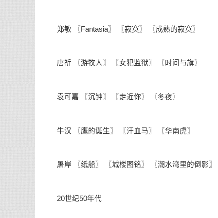
郑敏 〖Fantasia〗 〖寂寞〗 〖成熟的寂寞〗
唐祈 〖游牧人〗 〖女犯监狱〗 〖时间与旗〗
袁可嘉 〖沉钟〗 〖走近你〗 〖冬夜〗
牛汉 〖鹰的诞生〗 〖汗血马〗 〖华南虎〗
屠岸 〖纸船〗 〖城楼图铭〗 〖潮水湾里的倒影〗
20世纪50年代