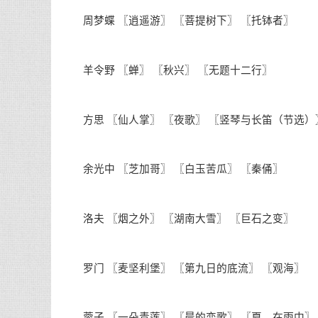
周梦蝶 〖逍遥游〗 〖菩提树下〗 〖托钵者〗
羊令野 〖蝉〗 〖秋兴〗 〖无题十二行〗
方思 〖仙人掌〗 〖夜歌〗 〖竖琴与长笛（节选）
余光中 〖芝加哥〗 〖白玉苦瓜〗 〖秦俑〗
洛夫 〖烟之外〗 〖湖南大雪〗 〖巨石之变〗
罗门 〖麦坚利堡〗 〖第九日的底流〗 〖观海〗
蓉子 〖一朵青莲〗 〖晨的恋歌〗 〖夏，在雨中〗