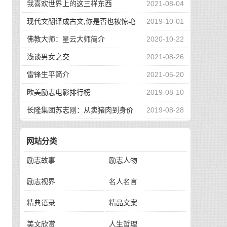
我喜欢世界上的这三样东西
2021-08-04
现代文翻译成古文,你是否也被惊艳
2019-10-01
到了
佛教大师：星云大师简介
2020-10-22
浅谈男女之交
2021-08-26
雷锋生平简介
2021-05-20
欧美励志电影排行榜
2019-08-10
长隆集团苏志刚：从卖猪肉到身价
2019-08-28
130亿，他的秘诀是？
网站分类
励志故事
励志人物
励志视界
名人名言
精典语录
精品文案
美文欣赏
人生哲理