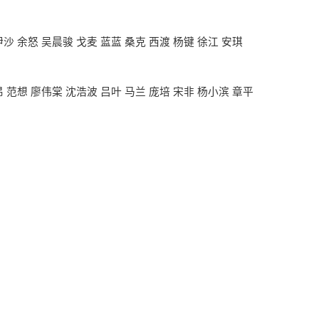
沙 余怒 吴晨骏 戈麦 蓝蓝 桑克 西渡 杨键 徐江 安琪
 范想 廖伟棠 沈浩波 吕叶 马兰 庞培 宋非 杨小滨 章平