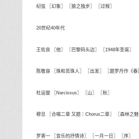
纪弦 〖幻象〗 〖狼之独步〗 〖过程〗
20世纪40年代
王佐良 〖他〗 〖巴黎码头边〗 〖1948年圣诞〗
陈敬容 〖珠和觅珠人〗 〖出发〗 〖题罗丹作《春
杜运燮 〖Narcissus〗 〖山〗 〖秋〗
穆旦 〖合唱二章 又题∶Chorus二章〗 〖森林之魅
罗寄一 〖音乐的抒情诗〗 〖一月一日〗 〖序〗