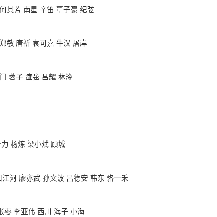
何其芳 南星 辛笛 覃子豪 纪弦
郑敏 唐祈 袁可嘉 牛汉 屠岸
门 蓉子 痖弦 昌耀 林泠
严力 杨炼 梁小斌 顾城
阳江河 廖亦武 孙文波 吕德安 韩东 骆一禾
张枣 李亚伟 西川 海子 小海