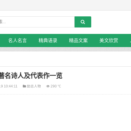
名人名言
精典语录
精品文案
美文欣赏
著名诗人及代表作一览
19 10:44:11
励志人物
290 ℃