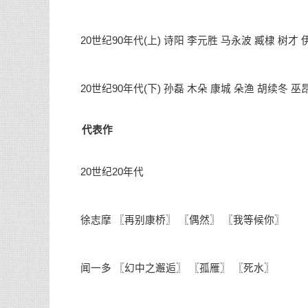
20世纪90年代(上) 诗阳 李元胜 马永波 臧棣 树才 伊
20世纪90年代(下) 孙磊 木朵 康城 朵渔 胡续冬 巫昂
代表作
20世纪20年代
徐志摩 〖再别康桥〗 〖偶然〗 〖我等候你〗
闻一多 〖幻中之邂逅〗 〖孤雁〗 〖死水〗