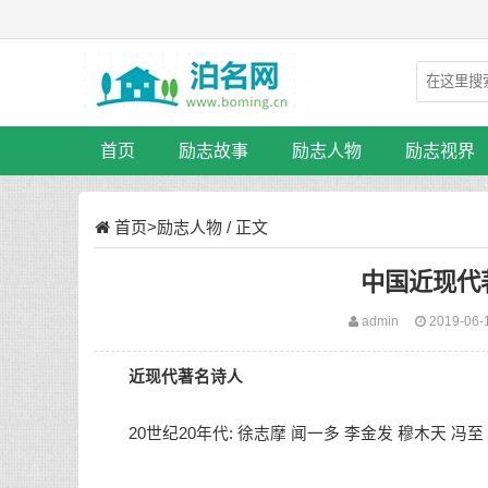
首页
励志故事
励志人物
励志视界
首页
>
励志人物
/ 正文
中国近现代
admin
2019-06-
近现代著名诗人
20世纪20年代: 徐志摩 闻一多 李金发 穆木天 冯至