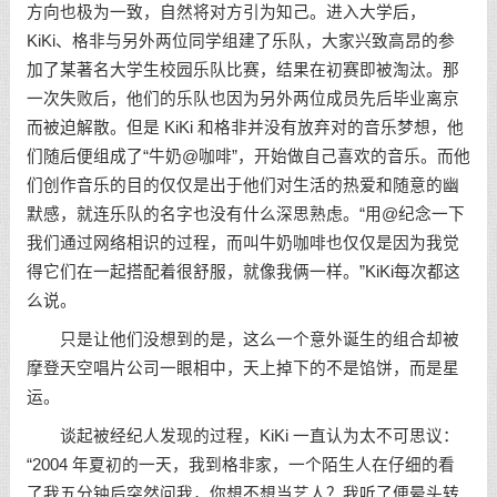
方向也极为一致，自然将对方引为知己。进入大学后，
KiKi、格非与另外两位同学组建了乐队，大家兴致高昂的参
加了某著名大学生校园乐队比赛，结果在初赛即被淘汰。那
一次失败后，他们的乐队也因为另外两位成员先后毕业离京
而被迫解散。但是 KiKi 和格非并没有放弃对的音乐梦想，他
们随后便组成了“牛奶@咖啡”，开始做自己喜欢的音乐。而他
们创作音乐的目的仅仅是出于他们对生活的热爱和随意的幽
默感，就连乐队的名字也没有什么深思熟虑。“用@纪念一下
我们通过网络相识的过程，而叫牛奶咖啡也仅仅是因为我觉
得它们在一起搭配着很舒服，就像我俩一样。”KiKi每次都这
么说。
只是让他们没想到的是，这么一个意外诞生的组合却被
摩登天空唱片公司一眼相中，天上掉下的不是馅饼，而是星
运。
谈起被经纪人发现的过程，KiKi 一直认为太不可思议：
“2004 年夏初的一天，我到格非家，一个陌生人在仔细的看
了我五分钟后突然问我，你想不想当艺人？我听了便晕头转