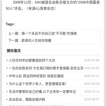
2008年12月，KIKI被提名由新京报主办的“2008中国最美
50人”评选。（来源/心探索杂志）
Tags：
上一篇：
做一个永远不对自己说“不可能”的强者
下一篇：
欧弟的人生给你惊醒
猜你喜欢
人在任何年纪都要提防四个大坑
2025-02-06
一生的安慰系列:今生我们相约携手爱情篇:前世五百
2023-03-25
次的回眸才换来今生的相遇
中年以后 把这四样经营好 就是在赚钱
2023-03-12
为什么这个世界少有人，愿意慢慢变富！
2022-04-29
生活中要管好自己的嘴,以下五条你一定要牢记
2025-12-11
走出低谷，摆脱自我内耗
2025-09-07