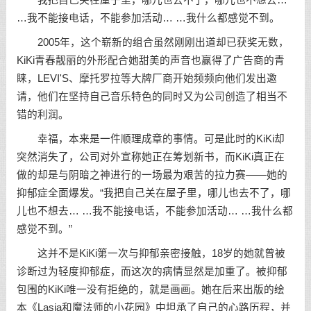
我把自己关在屋子里，哪儿也去不了，哪儿也不想去…
…我不能接电话，不能参加活动… …我什么都感觉不到。
2005年，这个崭新的组合虽然刚刚出道却已获奖无数，
KiKi青春靓丽的外形配合她甜美的声音也赢得了广告商的青
睐，LEVI'S、摩托罗拉等大牌厂商开始频频向他们发出邀
请，他们在坚持自己音乐特色的同时又为公司创造了相当不
错的利润。
幸福，本来是一件顺理成章的事情。可是此时的KiKi却
突然消失了，公司对外宣称她正在筹划新书，而KiKi真正在
做的却是与阴暗之神进行的一场最为艰苦的拉力赛——她的
抑郁症全面爆发。“我把自己关在屋子里，哪儿也去不了，哪
儿也不想去… …我不能接电话，不能参加活动… …我什么都
感觉不到。”
这并不是KiKi第一次与抑郁亲密接触，18岁的她就曾被
诊断过为轻度抑郁症，而这次的病情显然是加重了。被抑郁
包围的KiKi唯一没有拒绝的，就是画画。她在后来出版的绘
本《Lasia和魔法师的小花园》中坦承了自己的心路历程，并