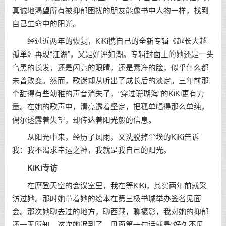
真诚地渴望所有被抑郁困扰的朋友能像书中人物一样，找到
自己生命中的阳光。
经过近两年的恢复，KiKi携自己的全新专辑《越长大越
孤单》再现“江湖”，又是好评如潮。专辑封面上的她还是一头
乌黑的长发，还是闪亮的眼睛，还是素净的脸，似乎什么都
未曾改变。然而，歌迷却从听出了成长后的淡定。三年前那
个甜得有些幼稚的声音消失了，“穿过珊瑚海”的KiKi更有力
量。在她的歌声中，清亮透着坚定，把孤单唱得那么单纯，
偶尔透露着失望，却传达着阳光般的信息。
从阳光中来，经历了风雨，又洗脱掉尘埃的KiKi告诉
我：我不渴求幸运之神，我就是我自己的阳光。
KiKi专访
在摩登天空的会议室里，我在等KiKi，其实两年前就采
访过她。那时她带着她的绘本在第三极书城举办签名见面
会。那次她聊去过的地方，聊西藏，聊摄影，我对她的抑郁
还一无所知。这次她迟到了，见面第一句话就是“好久不见，