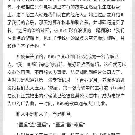
向，不敢相信只有电视剧里才有的故事居然就发生在我身
上，这个陌生人就是我们现在的经纪人。她通过朋友介绍听
了我们的音乐，那天打算和格非聊聊音乐，并却碰巧遇见了
我。”之后的签约过程，被 KiKi 形容浪漫的一塌糊涂：“我们
在北海的游船上，见到了传说中的摩登天空老板沈黎晖，并
和他们签了合约。”
即使是签了约，KiKi也没想到自己会成为一名专职艺
人。“我一直想当杂志的编辑，最好是插画编辑，这样就可以
安心的画画，不用想太多事情。结果却跑到唱片公司去了，
当时只是想通过第一张专辑记录一下青春岁月，老板也的确
没给我们太大压力。”然而，第一张专辑中的主打歌《Lasia》
在没有正式推出的时候就已经被雀巢公司看中，成为电视广
告中的广告曲。一时间，KiKi的歌声遍布大江南北。
新人不是新人了，而是新星。
“星运”连“噩运”，“噩运”酿“幸运”