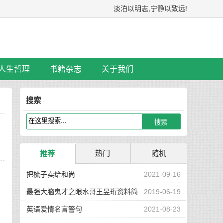
淡泊以明志,宁静以致远!
人生哲理
书籍杂志
关于我们
搜索
热门
随机
推荐
把梳子卖给和尚
2021-09-16
上
最强大脑鬼才之眼水哥王昱珩资料简
2019-06-19
介
英语爱情名言警句
2021-08-23