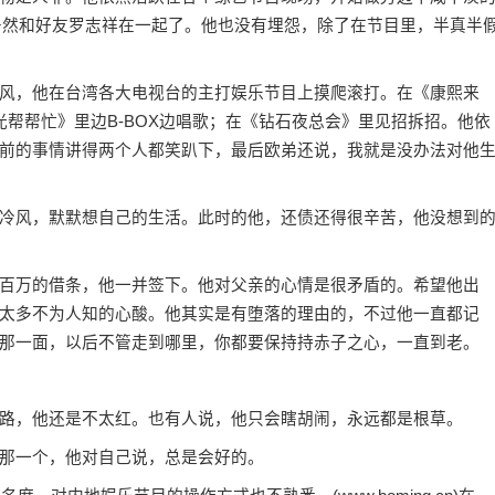
o居然和好友罗志祥在一起了。他也没有埋怨，除了在节目里，半真半
，他在台湾各大电视台的主打娱乐节目上摸爬滚打。在《康熙来
帮帮忙》里边B-BOX边唱歌；在《钻石夜总会》里见招拆招。他依
前的事情讲得两个人都笑趴下，最后欧弟还说，我就是没办法对他
风，默默想自己的生活。此时的他，还债还得很辛苦，他没想到
万的借条，他一并签下。他对父亲的心情是很矛盾的。希望他出
太多不为人知的心酸。他其实是有堕落的理由的，不过他一直都记
那一面，以后不管走到哪里，你都要保持持赤子之心，一直到老。
，他还是不太红。也有人说，他只会瞎胡闹，永远都是根草。
那一个，他对自己说，总是会好的。