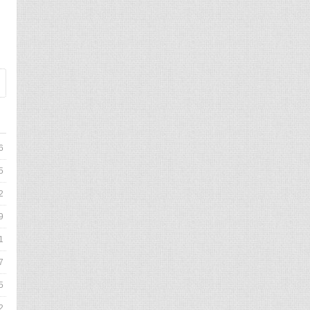
6
5
2
9
1
7
5
2