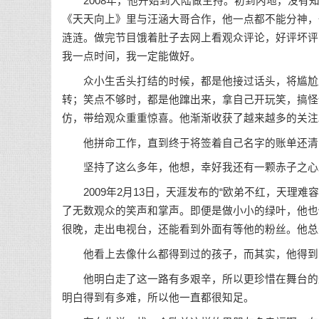
2008年，他开始到大陆做主持。初到内地，没有知名度，
《天天向上》里与汪涵大哥合作，他一点都不能分神，
涟涟。做完节目饿着肚子去网上看观众评论，好评坏评
我一点时间，我一定能做好。
众小生舌头打结的时候，都是他接过话头，将尴尬局
转；笑点不够时，都是他蹿出来，拿自己开玩笑，搞怪
仿，带给观众重重惊喜。他渐渐收获了越来越多的关注
他拼命工作，直到终于将签着自己名字的账单还清
坚持了这么多年，他想，幸好我还有一颗赤子之心
2009年2月13日，天涯发布的“欧弟不红，天理难
了无数观众的笑声和掌声。即便是做小小的绿叶，他也
很晚，走出电视台，还能看到外面有等他的粉丝。他总
他看上去像什么都得到过的孩子，而其实，他得到的
他明白走了这一路有多艰辛，所以更珍惜在舞台的过
明白得到有多难，所以他一直都很知足。