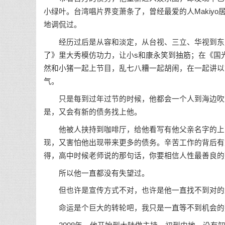
小绿叶。台湾唱片界变萧条了，曾经最爱的人Makiy
地调侃过。
经历过后是从容和淡定，从台视、三立、华视到东风
了》里大秀模仿功力，让小s和康永笑到抽筋；在《国光
然和小猪一起上节目，乱七八糟一起胡闹，在一起讲以
气。
只是每到过年过节的时候，他都会一个人到海边吹冷
是，又会有新的债务找上他。
他被人挟持到咖啡厅，给他看写有他父亲名字的上百
现，又害怕他出现带来更多的债务。辛苦工作的背后有
得，高中时候老师说的那句话，你要相信人性最善良的
所以他一直都没有失望过。
但也许是宣传方式不对，也许是他一直找不到对的路
命运是个巨大的转轮吧，我只是一直等不到机会的