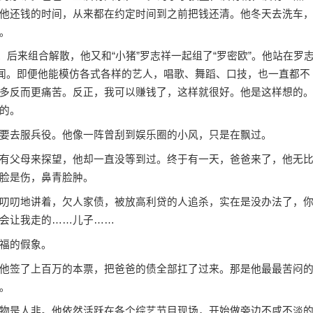
他还钱的时间，从来都在约定时间到之前把钱还清。他冬天去洗车
。
后来组合解散，他又和“小猪”罗志祥一起组了“罗密欧”。他站在罗
无闻。即便他能模仿各式各样的艺人，唱歌、舞蹈、口技，也一直都不
多反而更痛苦。反正，我可以赚钱了，这样就很好。他是这样想的
的。
去服兵役。他像一阵曾刮到娱乐圈的小风，只是在飘过。
父母来探望，他却一直没等到过。终于有一天，爸爸来了，他无
脸是伤，鼻青脸肿。
叨地讲着，欠人家债，被放高利贷的人追杀，实在是没办法了，
会让我走的……儿子……
福的假象。
签了上百万的本票，把爸爸的债全部扛了过来。那是他最最苦闷
。
是人非。他依然活跃在各个综艺节目现场，开始做旁边不咸不淡