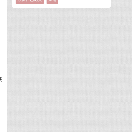
汗
给
获
到
他