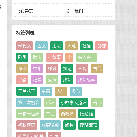
假
书籍杂志
关于我们
标签列表
生
现代文
古文
唐骏
大意
轻信
贪婪
陷阱
励志
小故事
伞
名人名言
的
保密
中年
赚钱
知足
三观
古代
书籍
相遇
爱情
成功
成功故事
玉兰花玉
变富
人生
没有
第二次机会
哲理
小故事大道理
岳飞
一花一世界
幸福
俞敏洪
败给谁
初秋读雨
底层逆袭
闹钟
醍醐灌顶
欣赏自己的美
烟雨