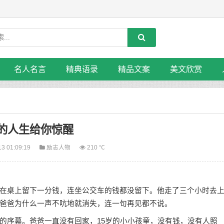
名人名言
精典语录
精品文案
美文欣赏
的人生给你惊醒
13 01:09:19
励志人物
210 ℃
桌上留下一分钱，连坐公交车的钱都没留下。他走了三个小时去
爸爸为什么一声不吭地就消失，连一句再见都不说。
序幕。爸爸一直没有回家，15岁的小小孩童，没有钱，没有人照