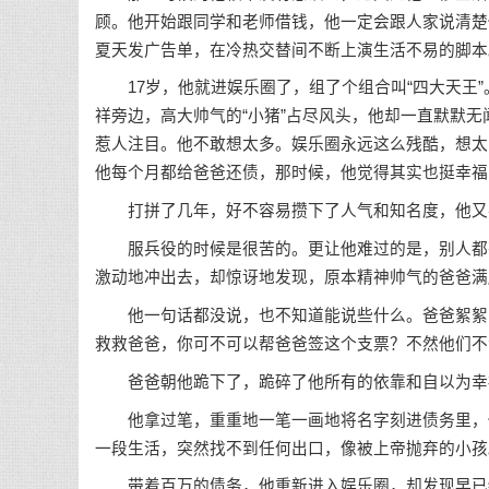
顾。他开始跟同学和老师借钱，他一定会跟人家说清楚
夏天发广告单，在冷热交替间不断上演生活不易的脚本
17岁，他就进娱乐圈了，组了个组合叫“四大天王”。
祥旁边，高大帅气的“小猪”占尽风头，他却一直默默
惹人注目。他不敢想太多。娱乐圈永远这么残酷，想太
他每个月都给爸爸还债，那时候，他觉得其实也挺幸福
打拼了几年，好不容易攒下了人气和知名度，他又要
服兵役的时候是很苦的。更让他难过的是，别人都有
激动地冲出去，却惊讶地发现，原本精神帅气的爸爸满
他一句话都没说，也不知道能说些什么。爸爸絮絮叨
救救爸爸，你可不可以帮爸爸签这个支票？不然他们不
爸爸朝他跪下了，跪碎了他所有的依靠和自以为幸
他拿过笔，重重地一笔一画地将名字刻进债务里，他
一段生活，突然找不到任何出口，像被上帝抛弃的小孩
带着百万的债务，他重新进入娱乐圈，却发现早已物