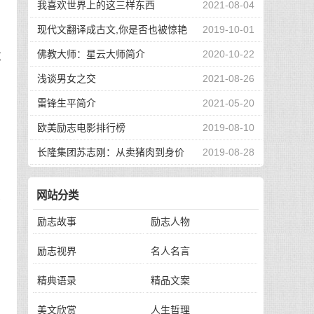
我喜欢世界上的这三样东西
2021-08-04
，
现代文翻译成古文,你是否也被惊艳
2019-10-01
到了
佛教大师：星云大师简介
2020-10-22
志
浅谈男女之交
2021-08-26
。
雷锋生平简介
2021-05-20
欧美励志电影排行榜
2019-08-10
长隆集团苏志刚：从卖猪肉到身价
2019-08-28
比
130亿，他的秘诀是？
网站分类
你
励志故事
励志人物
励志视界
名人名言
的
精典语录
精品文案
美文欣赏
人生哲理
的