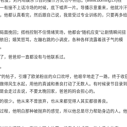
对内地娱乐节目的操作方式也不熟悉。(www.boming.cn)在
一有接不上话冷场的时候，底下嘘声一片。导播示意重来，他就冷
，他都认真看完，然后跟自己说，我是受过专业训练的，只要再多
面挽回；搭档控制不住情绪笑场，他都会“随机应变”让剧情瞬间扭
依旧；嬉笑怒骂，左蹦右跳的小调皮，各种各样流露着孩子气的模
。
了，爸爸却一直都没有与他联系过。
。
容”的帖子，引爆了欧弟粉丝的众口欢呼，他艰辛地走了一路，终于收
做得风生水起，用他的真诚和善良打动了无数人。有时候录节目录
是会走过去说，不要太晚回家，爸爸妈妈会担心的。
很少。他从来不曾放弃，也从来都觉得人其实都很善良。
程，他明白那种被抛弃的感觉，所以他总是尽力帮助身边的人。