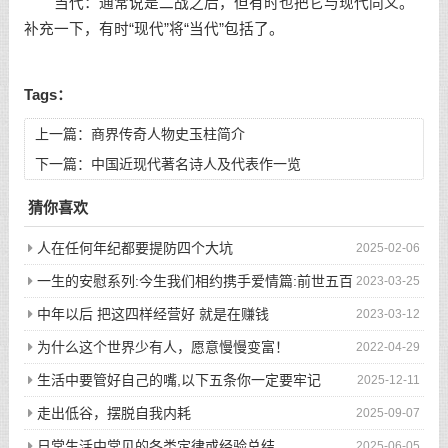
当代：通常说是二战之后，但有时也把它与现代同义。
补充一下，有时“现代”将“当代”包括了。
Tags：
上一篇：
商界传奇人物史玉柱简介
下一篇：
中国近现代著名诗人及代表作一览
猜你喜欢
人在任何年纪都要提防四个大坑
2025-02-06
一生的安慰系列:今生我们相约携手爱情篇:前世五百
2023-03-25
次的回眸才换来今生的相遇
中年以后 把这四样经营好 就是在赚钱
2023-03-12
为什么这个世界少有人，愿意慢慢变富！
2022-04-29
生活中要管好自己的嘴,以下五条你一定要牢记
2025-12-11
走出低谷，摆脱自我内耗
2025-09-07
日常生活中常见的各类定律或经验总结
2025-06-05