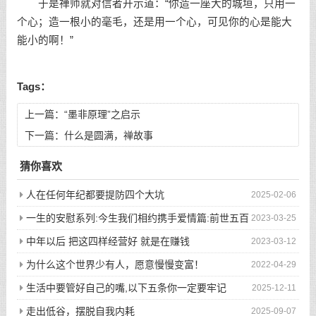
于是禅师就对信者开示道：“你造一座大的城垣，只用一
个心；造一根小的毫毛，还是用一个心，可见你的心是能大
能小的啊！”
Tags：
上一篇：
“墨非原理”之启示
下一篇：
什么是圆满，禅故事
猜你喜欢
人在任何年纪都要提防四个大坑
2025-02-06
一生的安慰系列:今生我们相约携手爱情篇:前世五百
2023-03-25
次的回眸才换来今生的相遇
中年以后 把这四样经营好 就是在赚钱
2023-03-12
为什么这个世界少有人，愿意慢慢变富！
2022-04-29
生活中要管好自己的嘴,以下五条你一定要牢记
2025-12-11
走出低谷，摆脱自我内耗
2025-09-07