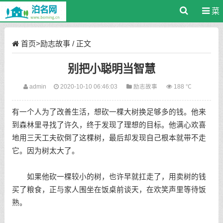
菜
单
首页
>
励志故事
/ 正文
别把小聪明当智慧
admin
2020-10-10 06:46:03
励志故事
188 ℃
有一个人为了改善生活，想砍一棵大树换足够多的钱。他来
到森林里寻找了许久，终于发现了理想的目标。他满心欢喜
地用三天工夫砍倒了这棵树，最后却发现自己根本就带不走
它。因为树太大了。
如果他砍一棵较小的树，也许早就扛走了，用卖树的钱
买了粮食，正与家人围坐在饭桌前谈天，在欢笑声里等待饭
熟。