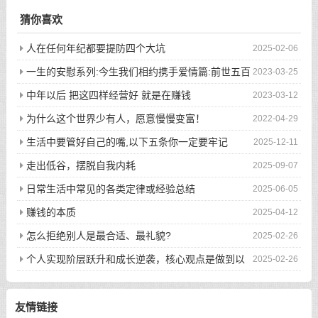
猜你喜欢
人在任何年纪都要提防四个大坑
2025-02-06
一生的安慰系列:今生我们相约携手爱情篇:前世五百
2023-03-25
次的回眸才换来今生的相遇
中年以后 把这四样经营好 就是在赚钱
2023-03-12
为什么这个世界少有人，愿意慢慢变富！
2022-04-29
生活中要管好自己的嘴,以下五条你一定要牢记
2025-12-11
走出低谷，摆脱自我内耗
2025-09-07
日常生活中常见的各类定律或经验总结
2025-06-05
赚钱的本质
2025-04-12
怎么拒绝别人是最合适、最礼貌?
2025-02-26
个人实现阶层跃升和成长逆袭，核心观点是做到以
2025-02-26
下八件事
友情链接