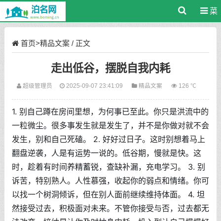
菜
单
首页
>
精品文案
/ 正文
走出低谷，摆脱自我内耗
超级管理员
2025-09-07 23:41:09
精品文案
126 ℃
1. 别自己蹲在房间里想，为何事已至此。你只是洪流中的
一粒微尘。很多事发生就是发生了，并不是你做对就不会
发生，别和自己死磕。 2. 好好过日子。这时别想着马上
翻盘逆袭，人是有运势一说的。低谷期，慢就是快。这
时，趁着有时间养精蓄锐，查缺补漏，充电学习。 3. 别
诉苦，特别熟人。人性慕强，收起你的弱点和情绪。你可
以找一个树洞倾诉，但在别人面前继续维持体面。 4. 坦
然接受过去，积极面对未来。不管你接受与否，过去都无