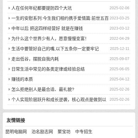
人在任何年纪都要提防四个大坑
2025-02-06
一生的安慰系列:今生我们相约携手爱情篇:前世五百
2023-03-25
次的回眸才换来今生的相遇
中年以后 把这四样经营好 就是在赚钱
2023-03-12
为什么这个世界少有人，愿意慢慢变富！
2022-04-29
生活中要管好自己的嘴,以下五条你一定要牢记
2025-12-11
走出低谷，摆脱自我内耗
2025-09-07
日常生活中常见的各类定律或经验总结
2025-06-05
赚钱的本质
2025-04-12
怎么拒绝别人是最合适、最礼貌?
2025-02-26
个人实现阶层跃升和成长逆袭，核心观点是做到以
2025-02-26
下八件事
友情链接
昆明电脑网
泊名励志网
聚宝坊
中专招生