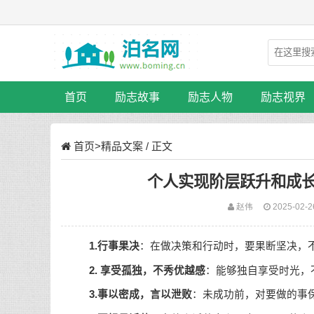
首页
励志故事
励志人物
励志视界
首页
>
精品文案
/ 正文
个人实现阶层跃升和成
赵伟
2025-02-2
1.行事果决
：在做决策和行动时，要果断坚决，
2. 享受孤独，不秀优越感
：能够独自享受时光，
3.事以密成，言以泄败
：未成功前，对要做的事