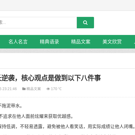
名人名言
精典语录
精品文案
美文欣赏
长逆袭，核心观点是做到以下八件事
6 23:21:46
精品文案
170 ℃
不拖泥带水。
不追求在他人面前炫耀来获取优越感。
保持低调，不轻易透露，避免被他人看笑话，用实际成绩让他人闭嘴