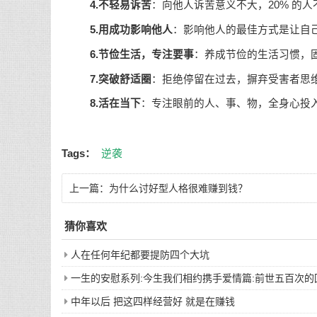
4.不轻易诉苦
：向他人诉苦意义不大，20% 的
5.用成功影响他人
：影响他人的最佳方式是让自
6.节俭生活，专注要事
：养成节俭的生活习惯，
7.突破舒适圈
：拒绝停留在过去，摒弃受害者思
8.活在当下
：专注眼前的人、事、物，全身心投入
Tags：
逆袭
上一篇：
为什么讨好型人格很难赚到钱？
猜你喜欢
人在任何年纪都要提防四个大坑
一生的安慰系列:今生我们相约携手爱情篇:前世五百次
中年以后 把这四样经营好 就是在赚钱