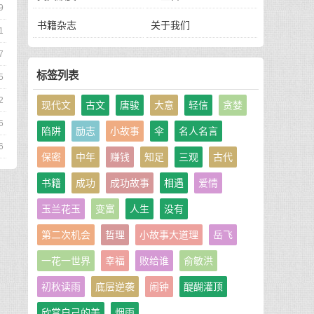
9
书籍杂志
关于我们
1
7
标签列表
5
2
现代文
古文
唐骏
大意
轻信
贪婪
6
陷阱
励志
小故事
伞
名人名言
6
保密
中年
赚钱
知足
三观
古代
书籍
成功
成功故事
相遇
爱情
玉兰花玉
变富
人生
没有
第二次机会
哲理
小故事大道理
岳飞
一花一世界
幸福
败给谁
俞敏洪
初秋读雨
底层逆袭
闹钟
醍醐灌顶
欣赏自己的美
烟雨