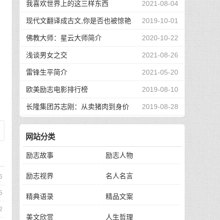
我喜欢世界上的这三样东西
2021-08-04
现代文翻译成古文,你是否也被惊艳
2019-10-01
到了
佛教大师：星云大师简介
2020-10-22
浅谈男女之交
2021-08-26
雷锋生平简介
2021-05-20
欧美励志电影排行榜
2019-08-10
长隆集团苏志刚：从卖猪肉到身价
2019-08-28
130亿，他的秘诀是？
网站分类
励志故事
励志人物
励志视界
名人名言
6
5
精典语录
精品文案
2
美文欣赏
人生哲理