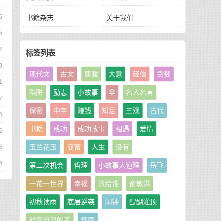
6
书籍杂志
关于我们
5
2
标签列表
9
现代文
古文
唐骏
大意
轻信
贪婪
1
陷阱
励志
小故事
伞
名人名言
7
保密
中年
赚钱
知足
三观
古代
5
书籍
成功
成功故事
相遇
爱情
2
玉兰花玉
变富
人生
没有
6
6
第二次机会
哲理
小故事大道理
岳飞
一花一世界
幸福
败给谁
俞敏洪
初秋读雨
底层逆袭
闹钟
醍醐灌顶
欣赏自己的美
烟雨