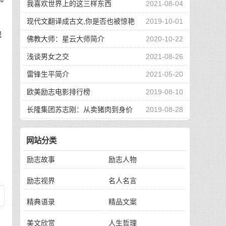
我喜欢世界上的这三样东西
2021-08-04
现代文翻译成古文,你是否也被惊艳
2019-10-01
他
到了
佛教大师：星云大师简介
2020-10-22
浅谈男女之交
2021-08-26
，
雷锋生平简介
2021-05-20
欧美励志电影排行榜
2019-08-10
长隆集团苏志刚：从卖猪肉到身价
2019-08-28
130亿，他的秘诀是？
网站分类
励志故事
励志人物
励志视界
名人名言
精典语录
精品文案
美文欣赏
人生哲理