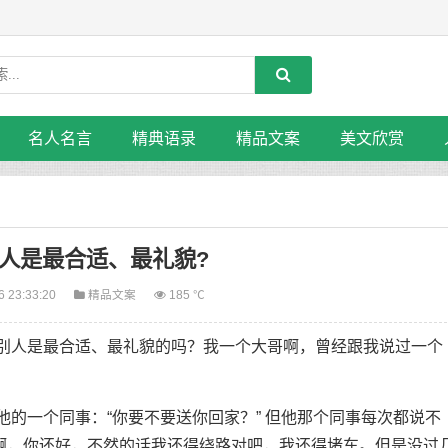
名人名言
精典语录
精品文案
美文欣赏
人是最合适、最礼貌?
6 23:33:20
精品文案
185 ℃
人是最合适、最礼貌的吗？我一个大哥啊，曾经跟我说过一个
一个同事：“你要不要送你回家？” 但他那个同事每次都说不
啊，你还好，不然的话我还得绕路对吧，我还得堵车。但是没过