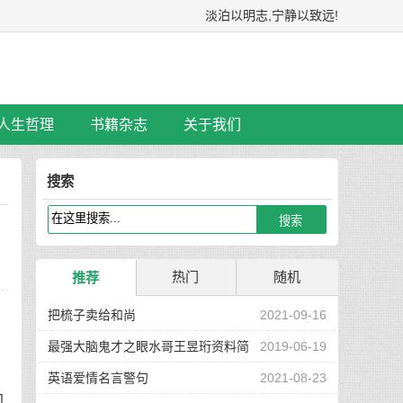
淡泊以明志,宁静以致远!
人生哲理
书籍杂志
关于我们
搜索
热门
随机
推荐
把梳子卖给和尚
2021-09-16
最强大脑鬼才之眼水哥王昱珩资料简
2019-06-19
介
英语爱情名言警句
2021-08-23
几