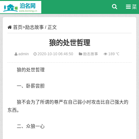
菜
单
首页
>
励志故事
/ 正文
狼的处世哲理
admin
2020-10-10 06:46:50
励志故事
189 ℃
狼的处世哲理
一、卧薪尝胆
狼不会为了所谓的尊严在自己弱小时攻击比自己强大的
东西。
二、众狼一心