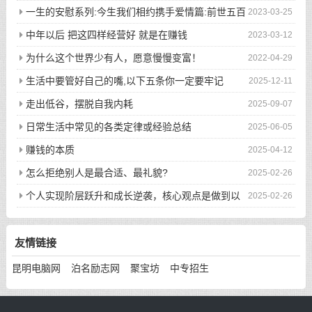
一生的安慰系列:今生我们相约携手爱情篇:前世五百
2023-03-25
次的回眸才换来今生的相遇
中年以后 把这四样经营好 就是在赚钱
2023-03-12
为什么这个世界少有人，愿意慢慢变富！
2022-04-29
生活中要管好自己的嘴,以下五条你一定要牢记
2025-12-11
走出低谷，摆脱自我内耗
2025-09-07
日常生活中常见的各类定律或经验总结
2025-06-05
赚钱的本质
2025-04-12
怎么拒绝别人是最合适、最礼貌?
2025-02-26
个人实现阶层跃升和成长逆袭，核心观点是做到以
2025-02-26
下八件事
友情链接
昆明电脑网
泊名励志网
聚宝坊
中专招生