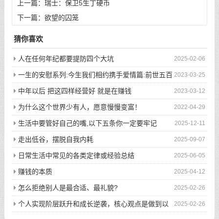
上一篇：
瑞士：保卫5生丁硬币
下一篇：
欲望的囚笼
猜你喜欢
人在任何年纪都要提防四个大坑
2025-02-06
一生的安慰系列:今生我们相约携手爱情篇:前世五百
2023-03-25
次的回眸才换来今生的相遇
中年以后 把这四样经营好 就是在赚钱
2023-03-12
为什么这个世界少有人，愿意慢慢变富！
2022-04-29
生活中要管好自己的嘴,以下五条你一定要牢记
2025-12-11
走出低谷，摆脱自我内耗
2025-09-07
日常生活中常见的各类定律或经验总结
2025-06-05
赚钱的本质
2025-04-12
怎么拒绝别人是最合适、最礼貌?
2025-02-26
个人实现阶层跃升和成长逆袭，核心观点是做到以
2025-02-26