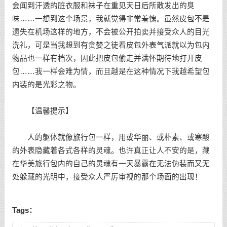
会闻到汗透的脏衣服和袜子在重见天日后所散发出的臭
味……一想到这个场景，我就觉得非常羞愧。虽然皮包不是
遗失在机场这样的地方，不会被公开拍卖并接受众人的目光
洗礼，可是当我想到有贪婪之徒看皮包外表气派就以为包内
物品也一样有档次，因此把皮包偷走并满怀期待地打开皮
包……我一样会难为情，而且越是在这种情况下我越希望包
内装的是光彩之物。
【温馨提示】
人的躯体就像旅行包一样，用或华丽、或朴素、或寒酸
的外表隐藏着各式各样的灵魂。也许真正让人不安的是，藏
在华美旅行包内的自己的灵魂有一天暴露在无法伪装而又无
处躲藏的光明中，接受众人严厉审视的那个场面的出现！
Tags：