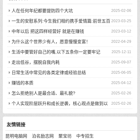
人在任何年纪都要提防四个大坑
2025-02-06
一生的安慰系列:今生我们相约携手爱情篇:前世五百
2023-03-25
次的回眸才换来今生的相遇
中年以后 把这四样经营好 就是在赚钱
2023-03-12
为什么这个世界少有人，愿意慢慢变富！
2022-04-29
生活中要管好自己的嘴,以下五条你一定要牢记
2025-12-11
走出低谷，摆脱自我内耗
2025-09-07
日常生活中常见的各类定律或经验总结
2025-06-05
赚钱的本质
2025-04-12
怎么拒绝别人是最合适、最礼貌?
2025-02-26
个人实现阶层跃升和成长逆袭，核心观点是做到以
2025-02-26
下八件事
友情链接
昆明电脑网
泊名励志网
聚宝坊
中专招生