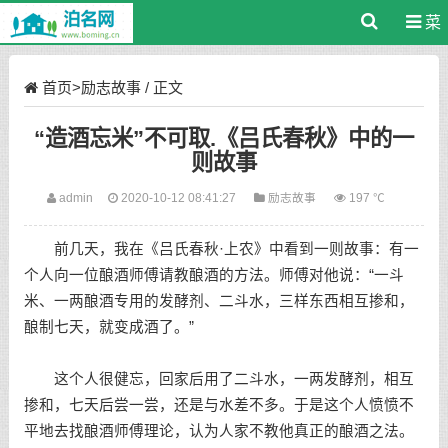
菜
单
首页
>
励志故事
/ 正文
“造酒忘米”不可取.《吕氏春秋》中的一
则故事
admin
2020-10-12 08:41:27
励志故事
197 ℃
前几天，我在《吕氏春秋·上农》中看到一则故事：有一
个人向一位酿酒师傅请教酿酒的方法。师傅对他说：“一斗
米、一两酿酒专用的发酵剂、二斗水，三样东西相互掺和，
酿制七天，就变成酒了。”
这个人很健忘，回家后用了二斗水，一两发酵剂，相互
掺和，七天后尝一尝，还是与水差不多。于是这个人愤愤不
平地去找酿酒师傅理论，认为人家不教他真正的酿酒之法。