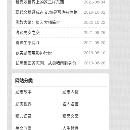
我喜欢世界上的这三样东西
2021-08-04
现代文翻译成古文,你是否也被惊艳
2019-10-01
到了
佛教大师：星云大师简介
2020-10-22
浅谈男女之交
2021-08-26
雷锋生平简介
2021-05-20
欧美励志电影排行榜
2019-08-10
长隆集团苏志刚：从卖猪肉到身价
2019-08-28
130亿，他的秘诀是？
网站分类
励志故事
励志人物
励志视界
名人名言
我
精典语录
精品文案
美文欣赏
人生哲理