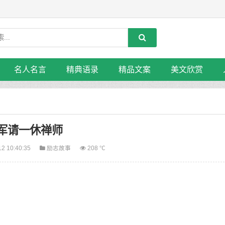
名人名言
精典语录
精品文案
美文欣赏
军请一休禅师
12 10:40:35
励志故事
208 ℃