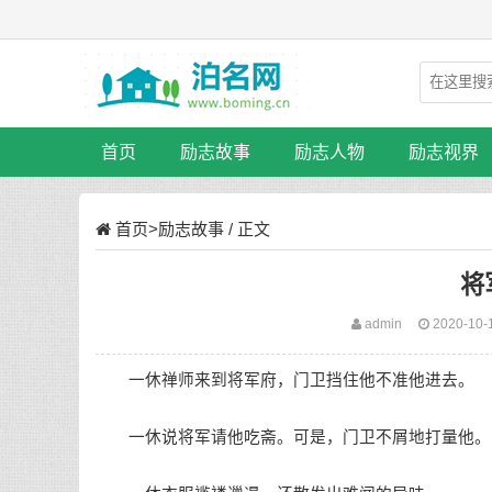
首页
励志故事
励志人物
励志视界
首页
>
励志故事
/ 正文
将
admin
2020-10-
一休禅师来到将军府，门卫挡住他不准他进去。
一休说将军请他吃斋。可是，门卫不屑地打量他。