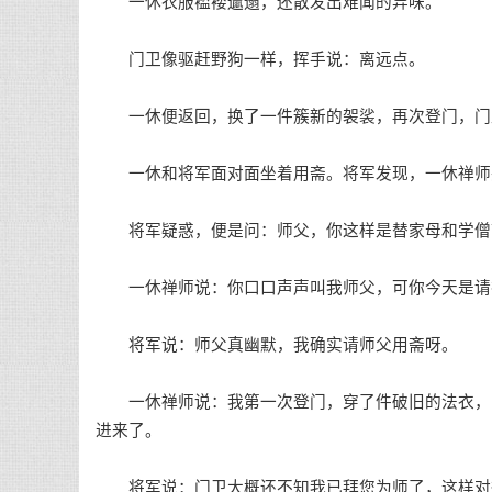
一休衣服褴褛邋遢，还散发出难闻的异味。
门卫像驱赶野狗一样，挥手说：离远点。
一休便返回，换了一件簇新的袈裟，再次登门，门
一休和将军面对面坐着用斋。将军发现，一休禅师
将军疑惑，便是问：师父，你这样是替家母和学僧带
一休禅师说：你口口声声叫我师父，可你今天是请
将军说：师父真幽默，我确实请师父用斋呀。
一休禅师说：我第一次登门，穿了件破旧的法衣，门
进来了。
将军说：门卫大概还不知我已拜您为师了，这样对