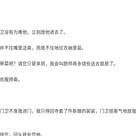
卫没有为难他，立刻放他进去了。
并不往嘴里送斋，而是不住地往衣袖里装。
菜吧？请您只管享用，我会叫厨师再多烧些送去就是了。
衣服用斋。
卫不准我进门，我只得回寺套了件新做的袈裟，门卫很客气地放
待您，回头我处罚他。