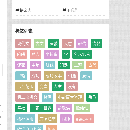
书籍杂志
关于我们
以
标签列表
现代文
古文
唐骏
大意
轻信
贪婪
陷阱
励志
小故事
伞
名人名言
保密
中年
赚钱
知足
三观
古代
书籍
成功
成功故事
相遇
爱情
玉兰花玉
变富
人生
没有
第二次机会
哲理
小故事大道理
岳飞
6
5
幸福
一花一世界
俞敏洪
败给谁
2
初秋读雨
底层逆袭
闹钟
醍醐灌顶
9
欣赏自己的美
烟雨