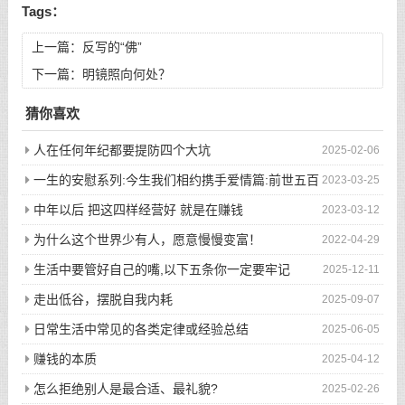
Tags：
上一篇：
反写的“佛”
下一篇：
明镜照向何处？
猜你喜欢
人在任何年纪都要提防四个大坑
2025-02-06
一生的安慰系列:今生我们相约携手爱情篇:前世五百
2023-03-25
次的回眸才换来今生的相遇
中年以后 把这四样经营好 就是在赚钱
2023-03-12
为什么这个世界少有人，愿意慢慢变富！
2022-04-29
生活中要管好自己的嘴,以下五条你一定要牢记
2025-12-11
走出低谷，摆脱自我内耗
2025-09-07
日常生活中常见的各类定律或经验总结
2025-06-05
赚钱的本质
2025-04-12
怎么拒绝别人是最合适、最礼貌?
2025-02-26