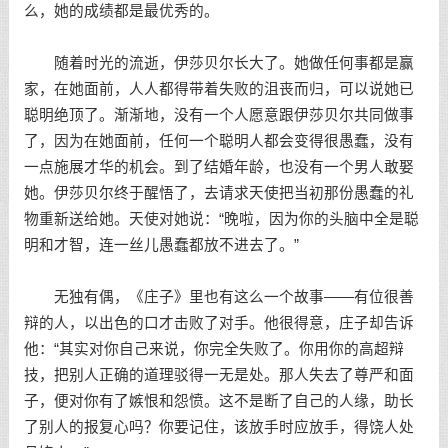
么，她的成绩都是最优秀的。
随着时光的流逝，伊莎贝尔长大了。她做任何事都是赢
家，在她面前，人人都得带着失败的沮丧而归，可以说她已
聪明绝顶了。渐渐地，没有一个人愿意跟伊莎贝尔共同做事
了，因为在她面前，任何一个聪明人都会变得很愚蠢，没有
一点施展才华的机会。到了结婚年龄，也没有一个男人敢娶
她。伊莎贝尔终于醒悟了，去请求天使把当初那份愚蠢的礼
物重新送给她。天使对她说：“晚啦，因为你的头脑中全是聪
明和才智，连一丝儿愚蠢都放不进去了。”
无独有偶，《庄子》里也有这么一个故事——有位很善
辩的人，以出色的口才击败了对手。他很得意，庄子却告诉
他：“其实对你自己来说，你完全失败了。你用你的高超辩
技，把别人正确的道理驳得一无是处。那人失去了尊严和面
子，便对你有了嫉恨和怨愤。这不是断了自己的人缘，助长
了别人的报复心吗？你要记住，该放手时应放手，得饶人处