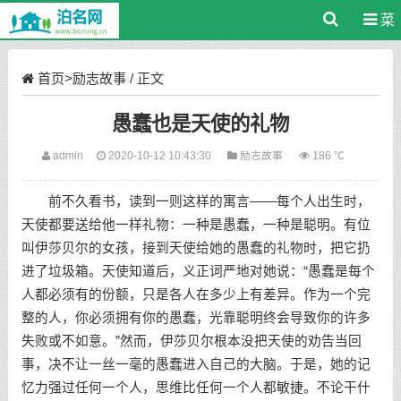
菜
单
首页
>
励志故事
/ 正文
愚蠢也是天使的礼物
admin
2020-10-12 10:43:30
励志故事
186 ℃
前不久看书，读到一则这样的寓言——每个人出生时，
天使都要送给他一样礼物：一种是愚蠢，一种是聪明。有位
叫伊莎贝尔的女孩，接到天使给她的愚蠢的礼物时，把它扔
进了垃圾箱。天使知道后，义正词严地对她说：“愚蠢是每个
人都必须有的份额，只是各人在多少上有差异。作为一个完
整的人，你必须拥有你的愚蠢，光靠聪明终会导致你的许多
失败或不如意。”然而，伊莎贝尔根本没把天使的劝告当回
事，决不让一丝一毫的愚蠢进入自己的大脑。于是，她的记
忆力强过任何一个人，思维比任何一个人都敏捷。不论干什