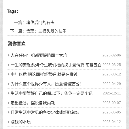
Tags：
上一篇：
堵住后门的石头
下一篇：
哲理：三根头发的快乐
猜你喜欢
人在任何年纪都要提防四个大坑
2025-02-06
一生的安慰系列:今生我们相约携手爱情篇:前世五百
2023-03-25
次的回眸才换来今生的相遇
中年以后 把这四样经营好 就是在赚钱
2023-03-12
为什么这个世界少有人，愿意慢慢变富！
2022-04-29
生活中要管好自己的嘴,以下五条你一定要牢记
2025-12-11
走出低谷，摆脱自我内耗
2025-09-07
日常生活中常见的各类定律或经验总结
2025-06-05
赚钱的本质
2025-04-12