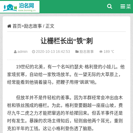
菜
单
首页
>
励志故事
/ 正文
让栅栏长出“铁”刺
admin
2020-10-13 16:42:53
励志故事
189 ℃
19世纪的北美，有一个名叫约瑟夫·格利登的小娃儿。他
家境贫寒，自幼给一家牧场放羊。在一望无际的大草原上，
经常能看到他骑着骏马，把鞭子甩得“飒飒”响。
但放羊并不是件轻松的差事。因为羊群经常会冲出由木
桩和铁丝围成的栅栏。为此，格利登要翻越一座座山坡，费
尽九牛二虎之力才能把窜逃的羊给撵回来。但丢羊事件还是
时有发生。暴躁的农场主得知后，轻则扇他两个耳光，重则
克扣半年的工钱。这让小格利登伤透了脑筋。