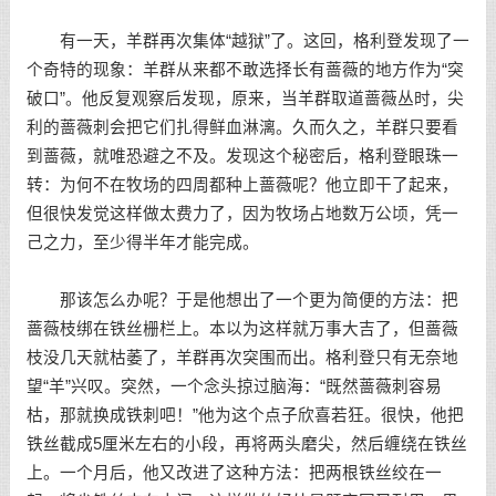
有一天，羊群再次集体“越狱”了。这回，格利登发现了一
个奇特的现象：羊群从来都不敢选择长有蔷薇的地方作为“突
破口”。他反复观察后发现，原来，当羊群取道蔷薇丛时，尖
利的蔷薇刺会把它们扎得鲜血淋漓。久而久之，羊群只要看
到蔷薇，就唯恐避之不及。发现这个秘密后，格利登眼珠一
转：为何不在牧场的四周都种上蔷薇呢？他立即干了起来，
但很快发觉这样做太费力了，因为牧场占地数万公顷，凭一
己之力，至少得半年才能完成。
那该怎么办呢？于是他想出了一个更为简便的方法：把
蔷薇枝绑在铁丝栅栏上。本以为这样就万事大吉了，但蔷薇
枝没几天就枯萎了，羊群再次突围而出。格利登只有无奈地
望“羊”兴叹。突然，一个念头掠过脑海：“既然蔷薇刺容易
枯，那就换成铁刺吧！”他为这个点子欣喜若狂。很快，他把
铁丝截成5厘米左右的小段，再将两头磨尖，然后缠绕在铁丝
上。一个月后，他又改进了这种方法：把两根铁丝绞在一