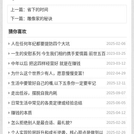
上一篇：
省下的时间
下一篇：
雕像家的秘诀
猜你喜欢
人在任何年纪都要提防四个大坑
2025-02-06
一生的安慰系列:今生我们相约携手爱情篇:前世五百
2023-03-25
次的回眸才换来今生的相遇
中年以后 把这四样经营好 就是在赚钱
2023-03-12
为什么这个世界少有人，愿意慢慢变富！
2022-04-29
生活中要管好自己的嘴,以下五条你一定要牢记
2025-12-11
走出低谷，摆脱自我内耗
2025-09-07
日常生活中常见的各类定律或经验总结
2025-06-05
赚钱的本质
2025-04-12
怎么拒绝别人是最合适、最礼貌?
2025-02-26
个人实现阶层跃升和成长逆袭，核心观点是做到以
2025-02-26