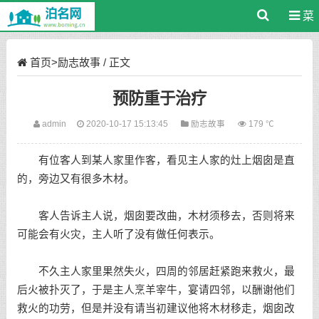
菜
单
首页
>
励志故事
/ 正文
预防重于治疗
admin
2020-10-17 15:13:45
励志故事
179 ℃
有位客人到某人家里作客，看见主人家的灶上烟囱是直
的，旁边又有很多木材。
客人告诉主人说，烟囱要改曲，木材须移去，否则将来
可能会有火灾，主人听了没有做任何表示。
不久主人家里果然失火，四周的邻居赶紧跑来救火，最
后火被扑灭了，于是主人烹羊宰牛，宴请四邻，以酬谢他们
救火的功劳，但是并没有请当初建议他将木材移走，烟囱改