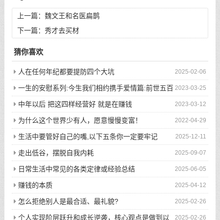
上一篇：
魏文王和名医扁鹊
下一篇：
秀才去买材
猜你喜欢
人在任何年纪都要提防四个大坑
2025-02-06
一生的安慰系列:今生我们相约携手爱情篇:前世五百
2023-03-25
次的回眸才换来今生的相遇
中年以后 把这四样经营好 就是在赚钱
2023-03-12
为什么这个世界少有人，愿意慢慢变富！
2022-04-29
生活中要管好自己的嘴,以下五条你一定要牢记
2025-12-11
走出低谷，摆脱自我内耗
2025-09-07
日常生活中常见的各类定律或经验总结
2025-06-05
赚钱的本质
2025-04-12
怎么拒绝别人是最合适、最礼貌?
2025-02-26
个人实现阶层跃升和成长逆袭，核心观点是做到以
2025-02-26