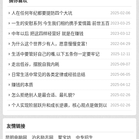
猜你喜欢
人在任何年纪都要提防四个大坑
2025-02-06
一生的安慰系列:今生我们相约携手爱情篇:前世五百
2023-03-25
次的回眸才换来今生的相遇
中年以后 把这四样经营好 就是在赚钱
2023-03-12
为什么这个世界少有人，愿意慢慢变富！
2022-04-29
生活中要管好自己的嘴,以下五条你一定要牢记
2025-12-11
走出低谷，摆脱自我内耗
2025-09-07
日常生活中常见的各类定律或经验总结
2025-06-05
赚钱的本质
2025-04-12
怎么拒绝别人是最合适、最礼貌?
2025-02-26
个人实现阶层跃升和成长逆袭，核心观点是做到以
2025-02-26
下八件事
友情链接
昆明电脑网
泊名励志网
聚宝坊
中专招生