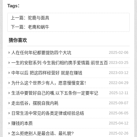
Tags：
上一篇：
驼鹿与面具
下一篇：
老鹰和蜗牛
猜你喜欢
人在任何年纪都要提防四个大坑
2025-02-06
一生的安慰系列:今生我们相约携手爱情篇:前世五百
2023-03-25
次的回眸才换来今生的相遇
中年以后 把这四样经营好 就是在赚钱
2023-03-12
为什么这个世界少有人，愿意慢慢变富！
2022-04-29
生活中要管好自己的嘴,以下五条你一定要牢记
2025-12-11
走出低谷，摆脱自我内耗
2025-09-07
日常生活中常见的各类定律或经验总结
2025-06-05
赚钱的本质
2025-04-12
怎么拒绝别人是最合适、最礼貌?
2025-02-26