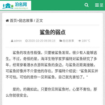
菜
单
首页
>
励志故事
/ 正文
鲨鱼的弱点
admin
2020-10-20 08:08:16
励志故事
184 ℃
鲨鱼的攻击性极强，只要被鲨鱼发现，很少有人能够逃
生。不过，奇怪的是，海洋生物学家罗福特对鲨鱼研究了多
年，经常穿着潜水衣游到鲨鱼的身边，与鲨鱼近距离接触，
可鲨鱼好像并不介意他的存在。罗福特介绍说：“鲨鱼其实并
不可怕。可怕的是你一见到鲨鱼，自己就先害怕了。”
是的，的确如此。只要你见到鲨鱼时，心里不害怕，那
么你就很安全。