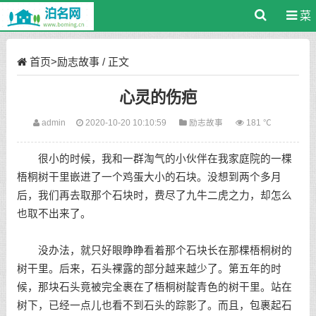
菜
单
首页
>
励志故事
/ 正文
心灵的伤疤
admin
2020-10-20 10:10:59
励志故事
181 ℃
很小的时候，我和一群淘气的小伙伴在我家庭院的一棵
梧桐树干里嵌进了一个鸡蛋大小的石块。没想到两个多月
后，我们再去取那个石块时，费尽了九牛二虎之力，却怎么
也取不出来了。
没办法，就只好眼睁睁看着那个石块长在那棵梧桐树的
树干里。后来，石头裸露的部分越来越少了。第五年的时
候，那块石头竟被完全裹在了梧桐树靛青色的树干里。站在
树下，已经一点儿也看不到石头的踪影了。而且，包裹起石