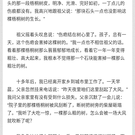
头的那一段梧桐树皮，明净、光滑、完好如初，一丁点儿的
伤痕都没有。我高兴地跟祖父说：“那块石头一点也没影响这
棵梧桐树的生长。”
祖父摇着头叹息说：“伤疤结在树心里了。孩子，总有一
天，这个伤疤会害掉这棵树的。”我一点也不相信祖父的话。
看着那棵梧桐树那么蓊蓊郁郁地成长，看着它一年一年变得
粗壮、高大起来，我根本不觉得那一个石块能害掉一棵那么
粗壮的树。
十多年后，我已经离开家乡到城市里工作了。一天早
晨，父亲忽然挂来电话说：“昨天夜里咱们这里刮起了大风。”
我问父亲家里有没有受到什么损失。父亲沉默了一会儿说：
“院子里的那棵梧桐树被风刮断了，断树把树旁的柴屋砸塌
了。”我听了大吃一惊，一棵那么粗的树，怎么会被一场大风
就吹断了呢？