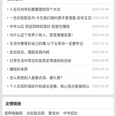
人在任何年纪都要提防四个大坑
2025-02-06
一生的安慰系列:今生我们相约携手爱情篇:前世五百
2023-03-25
次的回眸才换来今生的相遇
中年以后 把这四样经营好 就是在赚钱
2023-03-12
为什么这个世界少有人，愿意慢慢变富！
2022-04-29
生活中要管好自己的嘴,以下五条你一定要牢记
2025-12-11
走出低谷，摆脱自我内耗
2025-09-07
日常生活中常见的各类定律或经验总结
2025-06-05
赚钱的本质
2025-04-12
怎么拒绝别人是最合适、最礼貌?
2025-02-26
个人实现阶层跃升和成长逆袭，核心观点是做到以
2025-02-26
下八件事
友情链接
昆明电脑网
泊名励志网
聚宝坊
中专招生