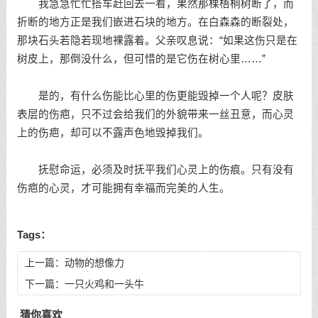
我急急忙忙搭车赶回去一看，果然那棵梧桐树断了，而
折断的地方正是我们嵌进石块的地方。在白森森的断裂处，
那块石头若隐若现地裸露着。父亲叹息说：“如果这伤只是在
树皮上，那倒没什么，但可惜的是它伤在树心里……”
是的，有什么伤能比心里的伤更能毁掉一个人呢？皮肤
表层的伤疤，只不过会给我们的外貌带来一丝丑意，而心灵
上的伤疤，却可以不露声色地毁掉我们。
抚慰命运，必须及时抚平我们心灵上的伤痕。只有没有
伤疤的心灵，才可能拥有幸福而完美的人生。
Tags：
上一篇：
动物的想像力
下一篇：
一只火鸡和一头牛
猜你喜欢