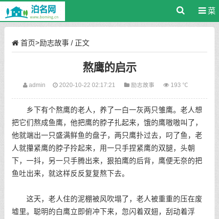
菜
单
首页
>
励志故事
/ 正文
熬鹰的启示
admin
2020-10-22 02:17:21
励志故事
193 ℃
乡下有个熬鹰的老人，养了一白一灰两只雏鹰。老人想
把它们熬成鱼鹰，他把鹰的脖子扎起来，饿的鹰嗷嗷叫了，
他就端出一只盛满鲜鱼的盘子，两只鹰扑过去，叼了鱼，老
人就攥紧鹰的脖子拎起来，用一只手捏紧鹰的双腿，头朝
下，一抖，另一只手腾出来，狠拍鹰的后背，鹰便无奈的把
鱼吐出来，就这样反反复复熬下去。
这天，老人住的泥棚被风吹塌了，老人被重重的压在废
墟里。聪明的白鹰立即俯冲下来，忽闪着双翅，刮动着浮