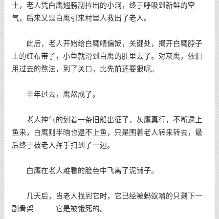
土，老人凭白鹰翅膀刮拉出的小洞，终于呼吸到新鲜的空
气，后来又是白鹰引来村里人救出了老人。
此后，老人开始给白鹰喂偏饭，关键处，揭开白鹰脖子
上的红布带子，小鱼就滑到白鹰的肚里去了。对灰鹰，依旧
用过去的熬法，到了关口，比先前还要狠呢。
半年过去，鹰熬成了。
老人神气的划着一条旧船出征了，灰鹰真行，不断逮上
鱼来，白鹰则半晌也逮不上鱼，只是围着老人转来转去，最
后终于被老人挥手扫到了一边。
白鹰在老人难看的脸色中飞离了泥铺子。
几天后，当老人找到它时，它已经被蚂蚁啃的只剩下一
副骨架———它是被饿死的。