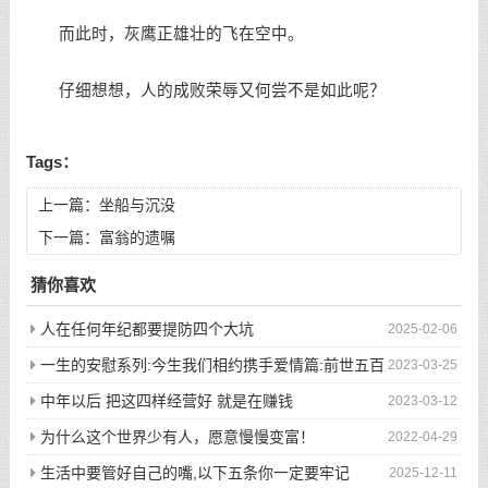
而此时，灰鹰正雄壮的飞在空中。
仔细想想，人的成败荣辱又何尝不是如此呢？
Tags：
上一篇：
坐船与沉没
下一篇：
富翁的遗嘱
猜你喜欢
人在任何年纪都要提防四个大坑
2025-02-06
一生的安慰系列:今生我们相约携手爱情篇:前世五百
2023-03-25
次的回眸才换来今生的相遇
中年以后 把这四样经营好 就是在赚钱
2023-03-12
为什么这个世界少有人，愿意慢慢变富！
2022-04-29
生活中要管好自己的嘴,以下五条你一定要牢记
2025-12-11