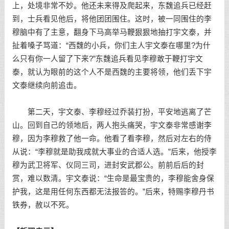
上，处境非常不妙。他还未来得及爬起来，东魏追兵已经赶
到，士兵看见他后，将他团团围住。这时，被一同围住的李
穆脑中有了主意，翻身下马高举马鞭狠狠地抽打宇文泰，并
扯着嗓子骂道：“西魏的小兵，你们主人宇文泰在哪里?为什
么只有你一人留了下来?”东魏追兵看见李穆敢于鞭打宇文
泰，就认为眼前的这个人不是西魏的主要将领，他们丢下宇
文泰继续向前追击。
第二天，宇文泰、李穆经过乔装打扮，平安地逃离了芒
山。回到自己的领地后，两人抱头痛哭，宇文泰非常感谢李
穆，因为李穆救了他一命。他看了看李穆，然后对左右的侍
从说：“李穆就是助我成就大事业的合适人选。”后来，他授李
穆为武卫将军、仪同三司，进封安武郡公。前前后后的封
赏，难以数清。宇文泰说：“生命是最宝贵的，李穆能舍身保
护我，这是用任何东西都无法报答的。”后来，特赐李穆丹书
铁券，赦以不死。