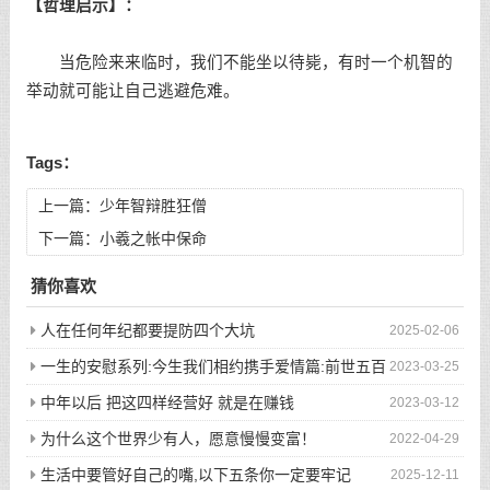
【哲理启示】：
当危险来来临时，我们不能坐以待毙，有时一个机智的
举动就可能让自己逃避危难。
Tags：
上一篇：
少年智辩胜狂僧
下一篇：
小羲之帐中保命
猜你喜欢
人在任何年纪都要提防四个大坑
2025-02-06
一生的安慰系列:今生我们相约携手爱情篇:前世五百
2023-03-25
次的回眸才换来今生的相遇
中年以后 把这四样经营好 就是在赚钱
2023-03-12
为什么这个世界少有人，愿意慢慢变富！
2022-04-29
生活中要管好自己的嘴,以下五条你一定要牢记
2025-12-11