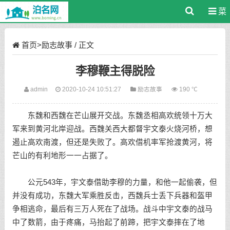
菜
单
首页
>
励志故事
/ 正文
李穆鞭主得脱险
admin
2020-10-24 10:51:27
励志故事
190 ℃
东魏和西魏在芒山展开交战。东魏丞相高欢统领十万大
军来到黄河北岸迎战。西魏关西大都督宇文泰火烧河桥，想
遏止高欢南渡，但还是失败了。高欢借机率军抢渡黄河，将
芒山的有利地形一一占据了。
公元543年，宇文泰借助李穆的力量，和他一起偷袭，但
并没有成功，东魏大军乘胜反击，西魏兵士丢下兵器和盔甲
争相逃命，最后有三万人死在了战场。战斗中宇文泰的战马
中了数箭，由于疼痛，马抬起了前蹄，把宇文泰摔在了地