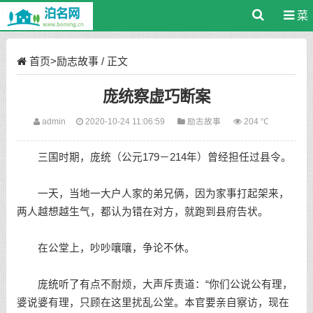
菜
单
首页
>
励志故事
/ 正文
庞统察虚巧断案
admin
2020-10-24 11:06:59
励志故事
204 ℃
三国时期，庞统（公元179－214年）曾经担任过县令。
一天，当地一大户人家的弟兄俩，因为家事打起架来，
两人越想越生气，都认为错在对方，就跑到县府告状。
在公堂上，吵吵嚷嚷，争论不休。
庞统听了有点不耐烦，大声斥责道：“你们公说公有理，
婆说婆有理，只顾在这里扰乱公堂。本官要亲自察访，现在