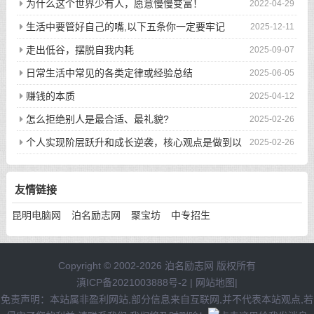
为什么这个世界少有人，愿意慢慢变富！
2022-04-29
生活中要管好自己的嘴,以下五条你一定要牢记
2025-12-11
走出低谷，摆脱自我内耗
2025-09-07
日常生活中常见的各类定律或经验总结
2025-06-05
赚钱的本质
2025-04-12
怎么拒绝别人是最合适、最礼貌?
2025-02-26
个人实现阶层跃升和成长逆袭，核心观点是做到以
2025-02-26
下八件事
友情链接
昆明电脑网
泊名励志网
聚宝坊
中专招生
Copyright © 2002-2026 泊名励志网 版权所有
滇ICP备2021003888号-2
|
网站地图
|
免责声明：本站属非盈利网站,部分信息来自互联网,并不代表本站观点,若