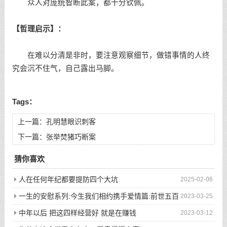
众人对庞统智断此案，都十分钦佩。
【哲理启示】：
在难以分清是非时，要注意观察细节，做错事情的人终
究会沉不住气，自己露出马脚。
Tags：
上一篇：
孔明慧眼识刺客
下一篇：
张举焚猪巧断案
猜你喜欢
人在任何年纪都要提防四个大坑
2025-02-06
一生的安慰系列:今生我们相约携手爱情篇:前世五百
2023-03-25
次的回眸才换来今生的相遇
中年以后 把这四样经营好 就是在赚钱
2023-03-12