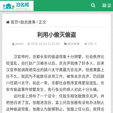
菜
单
首页
>
励志故事
/ 正文
利用小偷灭偷盗
admin
2020-10-24 11:51:40
励志故事
185 ℃
汉宣帝时，京都长安的偷盗现象十分频繁，社会秩序比
较混乱，自打赵广汉被杀以后，京兆尹就换了好多人，后来
汉宣帝就调政绩突出的颍川太守黄霸为京兆尹。但是黄霸上
任不久，就因为不能胜任这项工作，被免去京兆尹，仍回颍
川任颍川太守。如此一来，京都社会秩序变得更加混乱，长
安市偷盗事件频繁发生，各行各业的商人对此十分头痛。
这时皇上颁布了一个诏令：任胶东相张敞做京兆尹。并
把他召进了宫。张敞进宫后，皇上问及张敞有没有办法制止
这种偷盗现象，张敞认为能够制止。张敞上任以后，就拜访