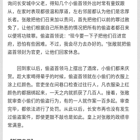
询问长安城中父老，得知几个小偷首领外出时常有童奴跟
从，在家时表现都很温和厚道，左右邻居都认为他们是忠厚
长者。张敞把他们召来加以责问，首先把他们以前的罪过赦
免了，让他们根据自己所熟悉的情况把所有的偷盗者都召来
以便将功赎罪。偷盗首领说：“现今要一下子把他们召进官
府，恐怕有些困难。不过，我会尽力去办好的。”张敞就把偷
盗首领封为官吏，让他们回家休息。
回到家以后，偷盗首领马上摆出了酒席，小偷们都来庆
贺。趁大家喝得晕乎的时候，偷盗首领就在小偷们的衣服上
涂上红颜色。官吏坐在间巷口检查过往行人，凡衣服染上红
颜色的都捆绑起来，一天之内就抓获了几百人。接着，张敞
就审查小偷们的偷盗行为，有的一人就作案一百多起。审查
完毕，都依法进行了处罚。从此以后，长安市再也没有发生
过偷盗案件，即使更鼓不敲也是如此。皇上对张敞的政绩非
常满意。