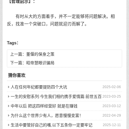
【哲理启示】：
有时从大的方面着手，并不一定能够将问题解决。相
反，找准一个突破口，问题就迎刃而解了。
Tags：
上一篇：
董偃的保身之策
下一篇：
昭帝慧眼识骗局
猜你喜欢
人在任何年纪都要提防四个大坑
2025-02-06
一生的安慰系列:今生我们相约携手爱情篇:前世五百
2023-03-25
次的回眸才换来今生的相遇
中年以后 把这四样经营好 就是在赚钱
2023-03-12
为什么这个世界少有人，愿意慢慢变富！
2022-04-29
生活中要管好自己的嘴,以下五条你一定要牢记
2025-12-11