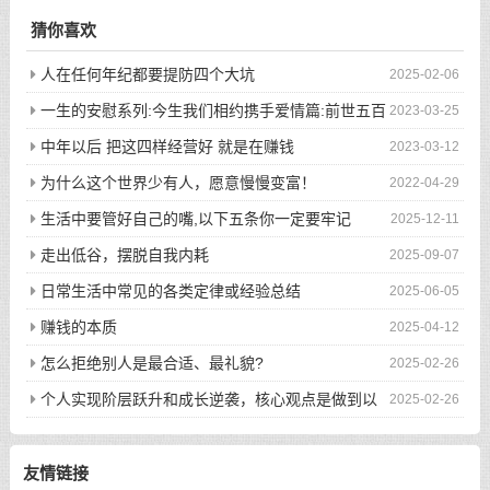
猜你喜欢
人在任何年纪都要提防四个大坑
2025-02-06
一生的安慰系列:今生我们相约携手爱情篇:前世五百
2023-03-25
次的回眸才换来今生的相遇
中年以后 把这四样经营好 就是在赚钱
2023-03-12
为什么这个世界少有人，愿意慢慢变富！
2022-04-29
生活中要管好自己的嘴,以下五条你一定要牢记
2025-12-11
走出低谷，摆脱自我内耗
2025-09-07
日常生活中常见的各类定律或经验总结
2025-06-05
赚钱的本质
2025-04-12
怎么拒绝别人是最合适、最礼貌?
2025-02-26
个人实现阶层跃升和成长逆袭，核心观点是做到以
2025-02-26
下八件事
友情链接