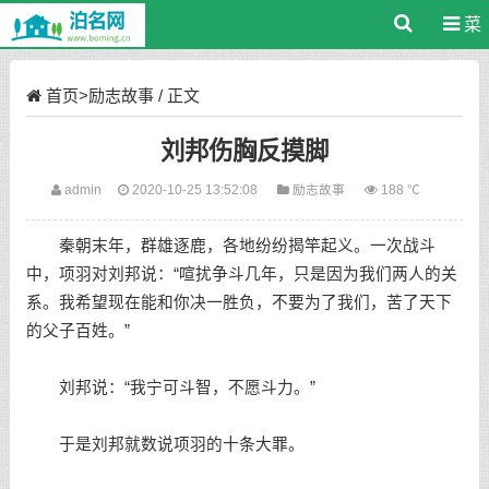
菜
单
首页
>
励志故事
/ 正文
刘邦伤胸反摸脚
admin
2020-10-25 13:52:08
励志故事
188 ℃
秦朝末年，群雄逐鹿，各地纷纷揭竿起义。一次战斗
中，项羽对刘邦说：“喧扰争斗几年，只是因为我们两人的关
系。我希望现在能和你决一胜负，不要为了我们，苦了天下
的父子百姓。”
刘邦说：“我宁可斗智，不愿斗力。”
于是刘邦就数说项羽的十条大罪。