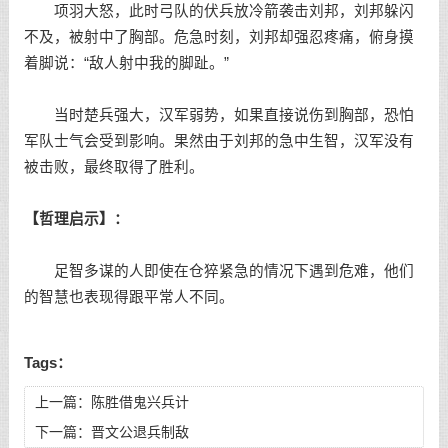
项羽大怒，此时弓队的伏兵放冷箭袭击刘邦，刘邦躲闪
不及，被射中了胸部。危急时刻，刘邦却强忍疼痛，俯身摸
着脚说：“敌人射中我的脚趾。”
当时楚兵强大，汉军弱势，如果直接说伤到胸部，恐怕
军队士气会受到影响。果然由于刘邦的急中生智，汉军没有
被击败，最终取得了胜利。
【哲理启示】：
足智多谋的人即使在仓猝紧急的情况下遇到危难，他们
的智慧也表现得跟平常人不同。
Tags：
上一篇：
陈胜借鬼兴兵计
下一篇：
晋文公退兵制敌